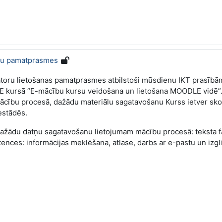
iju pamatprasmes
datoru lietošanas pamatprasmes atbilstoši mūsdienu IKT prasībām
E kursā “E-mācību kursu veidošana un lietošana MOODLE vidē”. 
cību procesā, dažādu materiālu sagatavošanu Kurss ietver skol
estādēs.
ažādu datņu sagatavošanu lietojumam mācību procesā: teksta fail
ences: informācijas meklēšana, atlase, darbs ar e-pastu un izgl