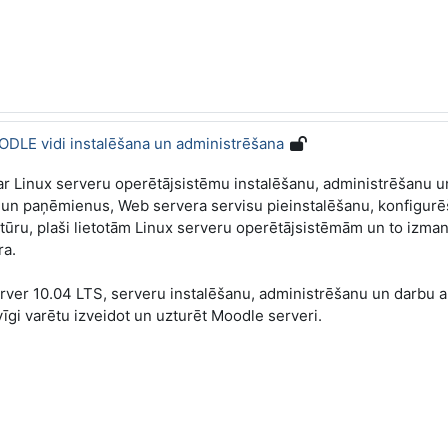
ODLE vidi instalēšana un administrēšana
r Linux serveru operētājsistēmu instalēšanu, administrēšanu un l
s un paņēmienus, Web servera servisu pieinstalēšanu, konfigur
ru, plaši lietotām Linux serveru operētājsistēmām un to izmant
ra.
rver 10.04 LTS, serveru instalēšanu, administrēšanu un darbu ar
vīgi varētu izveidot un uzturēt Moodle serveri.