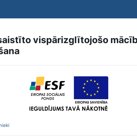
iesaistīto vispārizglītojošo mā
šana
Page
nieki