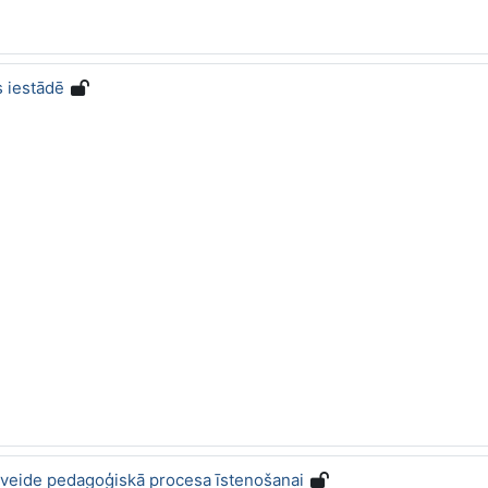
s iestādē
veide pedagoģiskā procesa īstenošanai