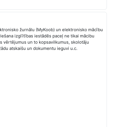
lektronisko žurnālu (MyKoob) un elektronisko mācību
iešana izglītības iestādēs paceļ ne tikai mācibu
šos vērtējumus un to kopsavilkumus, skolotāju
žādu atskaišu un dokumentu ieguvi u.c.