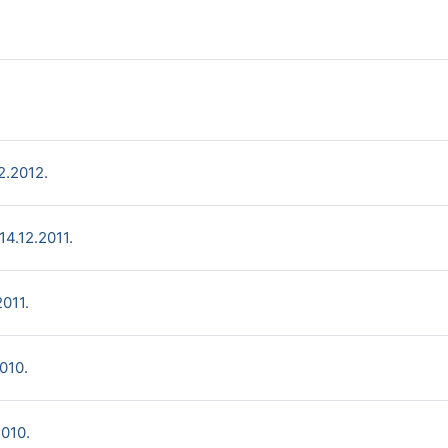
Page
Lightbox Gallery
2.2012.
Lightbox Gallery
14.12.2011.
Lightbox Gallery
2011.
Lightbox Gallery
010.
Lightbox Gallery
2010.