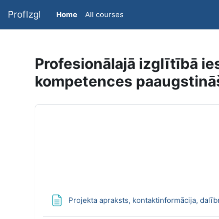
Skip to main content
ProfIzgl
Home
All courses
Profesionālajā izglītībā 
kompetences paaugstinā
Projekta apraksts, kontaktinformācija, dalīb