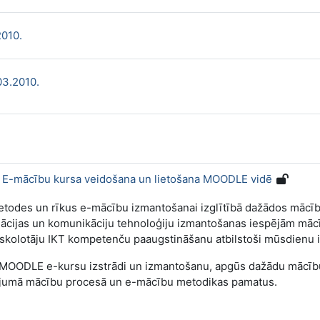
Lightbox Gallery
2010.
Lightbox Gallery
03.2010.
: E-mācību kursa veidošana un lietošana MOODLE vidē
t metodes un rīkus e-mācību izmantošanai izglītībā dažādos mā
rmācijas un komunikāciju tehnoloģiju izmantošanas iespējām mā
kolotāju IKT kompetenču paaugstināšanu atbilstoši mūsdienu i
 MOODLE e-kursu izstrādi un izmantošanu, apgūs dažādu mācīb
tojumā mācību procesā un e-mācību metodikas pamatus.