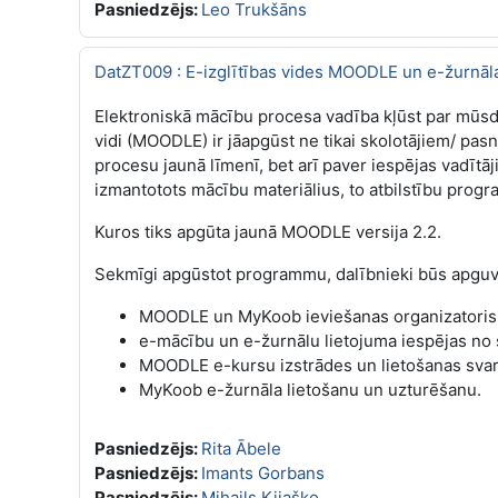
Pasniedzējs:
Leo Trukšāns
DatZT009 : E-izglītības vides MOODLE un e-žurnāla
Elektroniskā mācību procesa vadība kļūst par mūsdi
vidi (MOODLE) ir jāapgūst ne tikai skolotājiem/ pas
procesu jaunā līmenī, bet arī paver iespējas vadītā
izmantotots mācību materiālius, to atbilstību prog
Kuros tiks apgūta jaunā MOODLE versija 2.2.
Sekmīgi apgūstot programmu, dalībnieki būs apguv
MOODLE un MyKoob ieviešanas organizatoris
e-mācību un e-žurnālu lietojuma iespējas no s
MOODLE e-kursu izstrādes un lietošanas sva
MyKoob e-žurnāla lietošanu un uzturēšanu.
Pasniedzējs:
Rita Ābele
Pasniedzējs:
Imants Gorbans
Pasniedzējs:
Mihails Kijaško