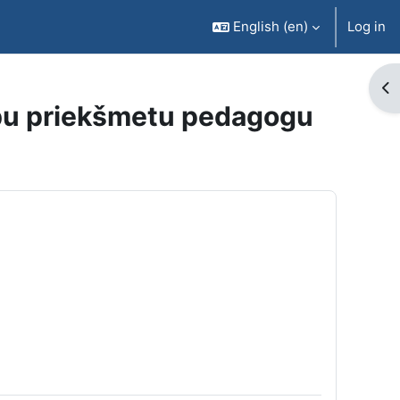
English ‎(en)‎
Log in
Op
cību priekšmetu pedagogu