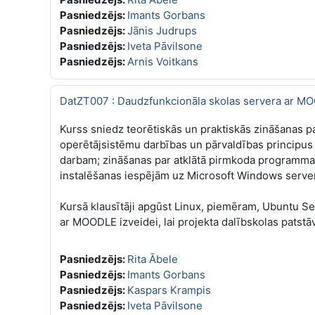
Pasniedzējs:
Imants Gorbans
Pasniedzējs:
Jānis Judrups
Pasniedzējs:
Iveta Pāvilsone
Pasniedzējs:
Arnis Voitkans
DatZT007 : Daudzfunkcionāla skolas servera ar MO
Kurss sniedz teorētiskās un praktiskās zināšanas pa
operētājsistēmu darbības un pārvaldības principu
darbam; zināšanas par atklātā pirmkoda programmatū
instalēšanas iespējām uz Microsoft Windows serve
Kursā klausītāji apgūst Linux, piemēram, Ubuntu Se
ar MOODLE izveidei, lai projekta dalībskolas patstā
Pasniedzējs:
Rita Ābele
Pasniedzējs:
Imants Gorbans
Pasniedzējs:
Kaspars Krampis
Pasniedzējs:
Iveta Pāvilsone