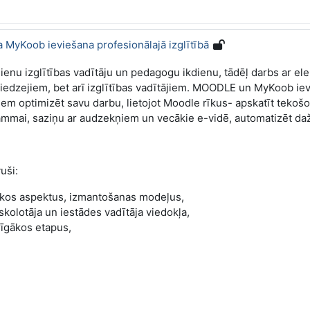
 MyKoob ieviešana profesionālajā izglītībā
enu izglītības vadītāju un pedagogu ikdienu, tādēļ darbs ar e
niedzejiem, bet arī izglītības vadītājiem. MOODLE un MyKoob iev
jiem optimizēt savu darbu, lietojot Moodle rīkus- apskatīt teko
rammai, saziņu ar audzekņiem un vecākie e-vidē, automatizēt da
uši:
kos aspektus, izmantošanas modeļus,
kolotāja un iestādes vadītāja viedokļa,
rīgākos etapus,