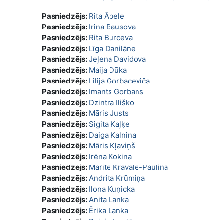
Pasniedzējs:
Rita Ābele
Pasniedzējs:
Irina Bausova
Pasniedzējs:
Rita Burceva
Pasniedzējs:
Līga Danilāne
Pasniedzējs:
Jeļena Davidova
Pasniedzējs:
Maija Dūka
Pasniedzējs:
Lilija Gorbaceviča
Pasniedzējs:
Imants Gorbans
Pasniedzējs:
Dzintra Iliško
Pasniedzējs:
Māris Justs
Pasniedzējs:
Sigita Kaļķe
Pasniedzējs:
Daiga Kalnina
Pasniedzējs:
Māris Kļaviņš
Pasniedzējs:
Irēna Kokina
Pasniedzējs:
Marite Kravale-Paulina
Pasniedzējs:
Andrita Krūmiņa
Pasniedzējs:
Ilona Kuņicka
Pasniedzējs:
Anita Lanka
Pasniedzējs:
Ērika Lanka