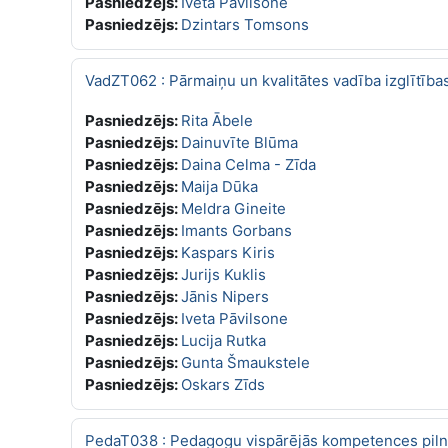
Pasniedzējs:
Iveta Pāvilsone
Pasniedzējs:
Dzintars Tomsons
VadZT062 : Pārmaiņu un kvalitātes vadība izglītība
Pasniedzējs:
Rita Ābele
Pasniedzējs:
Dainuvīte Blūma
Pasniedzējs:
Daina Celma - Zīda
Pasniedzējs:
Maija Dūka
Pasniedzējs:
Meldra Gineite
Pasniedzējs:
Imants Gorbans
Pasniedzējs:
Kaspars Kiris
Pasniedzējs:
Jurijs Kuklis
Pasniedzējs:
Jānis Nipers
Pasniedzējs:
Iveta Pāvilsone
Pasniedzējs:
Lucija Rutka
Pasniedzējs:
Gunta Šmaukstele
Pasniedzējs:
Oskars Zīds
PedaT038 : Pedagogu vispārējās kompetences piln