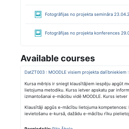
Fotogrāfijas no projekta semināra 23.04.
Fotogrāfijas no projekta konferences 29.
Available courses
DatZT003 : MOODLE visiem projekta dalībniekiem 
Kursa mērķis ir sniegt klausītājiem iespēju apgū
lietojuma metodiku. Kurss ietver apskatu par info
izmantošanai e-mācibu vidē MOODLE. Kurss ietver s
Klausītāji apgūs e-mācību lietojuma kompetences:
ievietošanu e-kursā, dažādu e-mācību rīku pielie
Pasniedzējs:
Rita Ābele