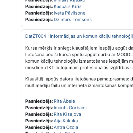
Pasniedzējs:
Kaspars Kiris
Pasniedzējs:
Iveta Pāvilsone
Pasniedzējs:
Dzintars Tomsons
DatZT004 : Informācijas un komunikāciju tehnoloģ
Kursa mērķis ir sniegt klausītājiem iespēju apgūt 
lietošanā pēc šī kursa spētu apgūt darbu ar MOODL
komunikāciju tehnoloģiju izmantošanas iespējām mā
mūsdienu IKT lietojumam profesionālās izglītības i
Klausītāji apgūs datoru lietošanas pamatprasmes: d
multimediju failu un interneta izmantošanas kompet
Pasniedzējs:
Rita Ābele
Pasniedzējs:
Imants Gorbans
Pasniedzējs:
Rita Kiseļova
Pasniedzējs:
Aija Kukuka
Pasniedzējs:
Antra Ozola