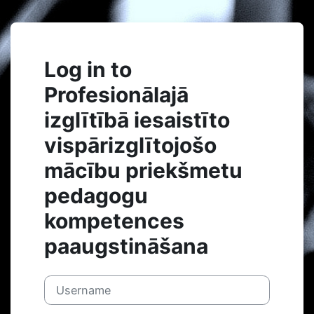
Skip to main content
Log in to
Profesionālajā
izglītībā iesaistīto
vispārizglītojošo
mācību priekšmetu
pedagogu
kompetences
paaugstināšana
Username