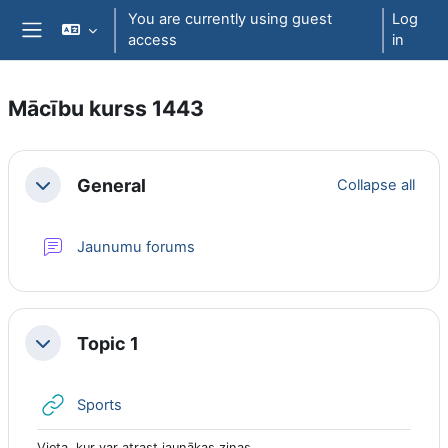
Skip to main content
You are currently using guest
Log
access
in
Side panel
Mācību kurss 1443
Section outline
General
Collapse all
Collapse
Jaunumu forums
Topic 1
Collapse
URL
Sports
Vieta, kur var atrast jaunākas ziņas.