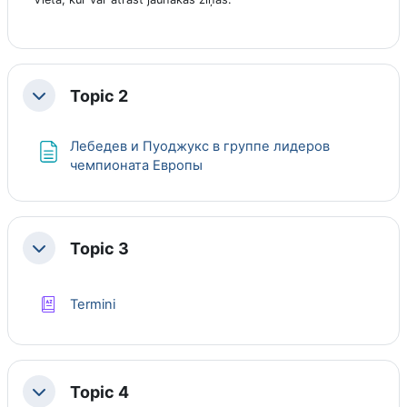
Topic 2
Collapse
Лебедев и Пуоджукс в группе лидеров
Page
чемпионата Европы
Topic 3
Collapse
Glossary
Termini
Topic 4
Collapse