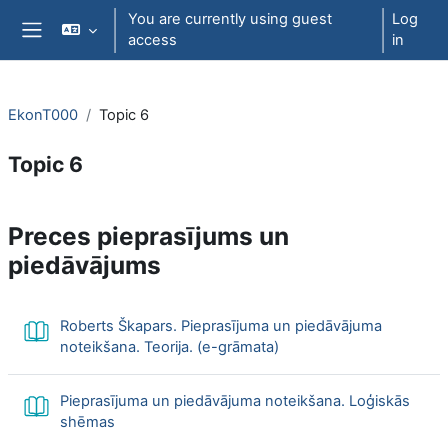
Skip to main content
You are currently using guest
Log
access
in
Side panel
EkonT000
Topic 6
Topic 6
Section outline
P
reces pieprasījums un
piedāvājums
Roberts Škapars. Pieprasījuma un piedāvājuma
Book
noteikšana. Teorija. (e-grāmata)
Pieprasījuma un piedāvājuma noteikšana. Loģiskās
Book
shēmas