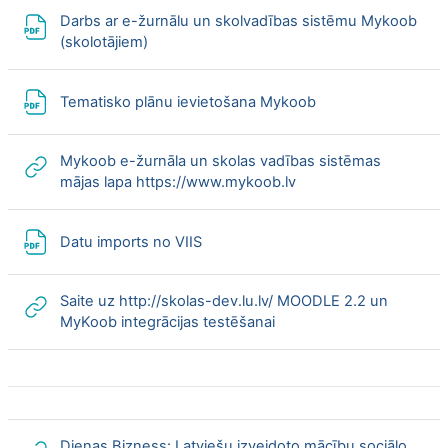
Darbs ar e-žurnālu un skolvadības sistēmu Mykoob
File
(skolotājiem)
File
Tematisko plānu ievietošana Mykoob
Mykoob e-žurnāla un skolas vadības sistēmas
URL
mājas lapa https://www.mykoob.lv
File
Datu imports no VIIS
Saite uz http://skolas-dev.lu.lv/ MOODLE 2.2 un
URL
MyKoob integrācijas testēšanai
Dienas Bizness: Latviešu izveidoto mācību sociālo