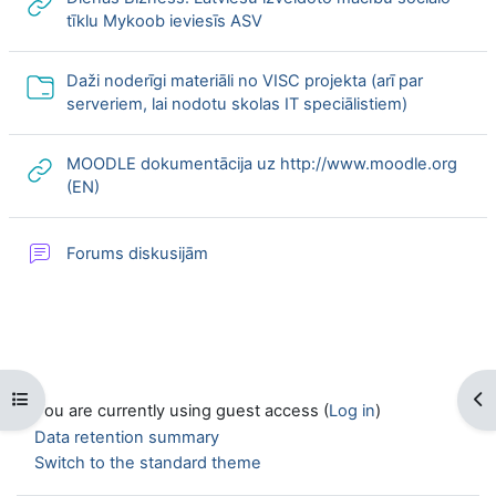
URL
tīklu Mykoob ieviesīs ASV
Daži noderīgi materiāli no VISC projekta (arī par
Folder
serveriem, lai nodotu skolas IT speciālistiem)
MOODLE dokumentācija uz http://www.moodle.org
URL
(EN)
Forums diskusijām
Open course index
Op
You are currently using guest access (
Log in
)
Data retention summary
Switch to the standard theme