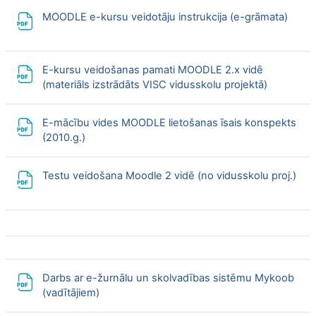
File
MOODLE e-kursu veidotāju instrukcija (e-grāmata)
E-kursu veidošanas pamati MOODLE 2.x vidē
File
(materiāls izstrādāts VISC vidusskolu projektā)
E-mācību vides MOODLE lietošanas īsais konspekts
File
(2010.g.)
Testu veidošana Moodle 2 vidē (no vidusskolu proj.)
File
Darbs ar e-žurnālu un skolvadības sistēmu Mykoob
File
(vadītājiem)