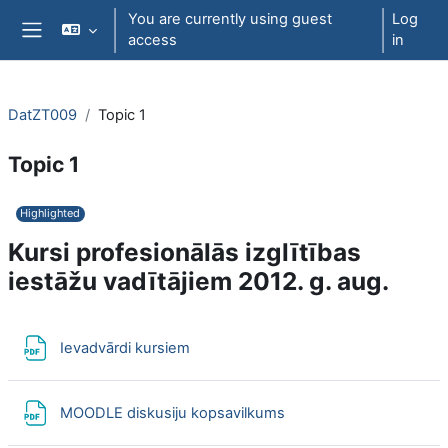
Skip to main content
You are currently using guest
Log
access
in
Side panel
DatZT009
Topic 1
Topic 1
Section outline
Highlighted
K
ursi profesionālās izglītības
iestāžu vadītājiem 2012. g. aug.
File
Ievadvārdi kursiem
File
MOODLE diskusiju kopsavilkums