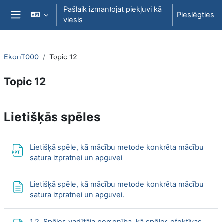
Atvērt galveno saturu
Pašlaik izmantojat piekļuvi kā
Pieslēgties
viesis
Sānu panelis
EkonT000
Topic 12
Topic 12
Section outline
L
ietišķās spēles
Lietišķā spēle, kā mācību metode konkrēta mācību
Fails
satura izpratnei un apguvei
Lietišķā spēle, kā mācību metode konkrēta mācību
Lapa
satura izpratnei un apguvei.
1.2. Spēles vadītāja personība, kā spēles efektīvas