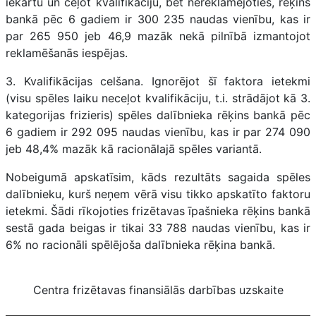
iekārtu un ceļot kvalifikāciju, bet nereklamējoties, rēķins
bankā pēc 6 gadiem ir 300 235 naudas vienību, kas ir
par 265 950 jeb 46,9 mazāk nekā pilnībā izmantojot
reklamēšanās iespējas.
3. Kvalifikācijas celšana. Ignorējot šī faktora ietekmi
(visu spēles laiku neceļot kvalifikāciju, t.i. strādājot kā 3.
kategorijas frizieris) spēles dalībnieka rēķins bankā pēc
6 gadiem ir 292 095 naudas vienību, kas ir par 274 090
jeb 48,4% mazāk kā racionālajā spēles variantā.
Nobeigumā apskatīsim, kāds rezultāts sagaida spēles
dalībnieku, kurš neņem vērā visu tikko apskatīto faktoru
ietekmi. Šādi rīkojoties frizētavas īpašnieka rēķins bankā
sestā gada beigas ir tikai 33 788 naudas vienību, kas ir
6% no racionāli spēlējoša dalībnieka rēķina bankā.
Centra frizētavas finansiālās darbības uzskaite