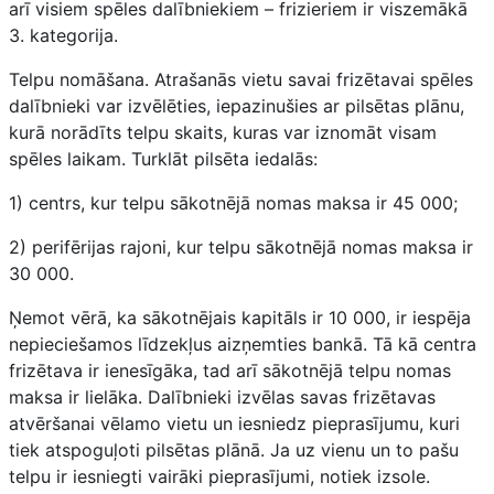
arī visiem spēles dalībniekiem – frizieriem ir viszemākā
3. kategorija.
Telpu nomāšana. Atrašanās vietu savai frizētavai spēles
dalībnieki var izvēlēties, iepazinušies ar pilsētas plānu,
kurā norādīts telpu skaits, kuras var iznomāt visam
spēles laikam. Turklāt pilsēta iedalās:
1) centrs, kur telpu sākotnējā nomas maksa ir 45 000;
2) perifērijas rajoni, kur telpu sākotnējā nomas maksa ir
30 000.
Ņemot vērā, ka sākotnējais kapitāls ir 10 000, ir iespēja
nepieciešamos līdzekļus aizņemties bankā. Tā kā centra
frizētava ir ienesīgāka, tad arī sākotnējā telpu nomas
maksa ir lielāka. Dalībnieki izvēlas savas frizētavas
atvēršanai vēlamo vietu un iesniedz pieprasījumu, kuri
tiek atspoguļoti pilsētas plānā. Ja uz vienu un to pašu
telpu ir iesniegti vairāki pieprasījumi, notiek izsole.