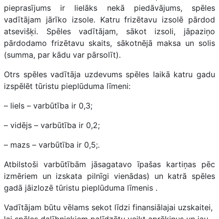
pieprasījums ir lielāks nekā piedāvājums, spēles
vadītājam jārīko izsole. Katru frizētavu izsolē pārdod
atsevišķi. Spēles vadītājam, sākot izsoli, jāpaziņo
pārdodamo frizētavu skaits, sākotnējā maksa un solis
(summa, par kādu var pārsolīt).
Otrs spēles vadītāja uzdevums spēles laikā katru gadu
izspēlēt tūristu pieplūduma līmeni:
– liels – varbūtība ir 0,3;
– vidējs – varbūtība ir 0,2;
– mazs – varbūtība ir 0,5;.
Atbilstoši varbūtībām jāsagatavo īpašas kartiņas pēc
izmēriem un izskata pilnīgi vienādas) un katrā spēles
gadā jāizlozē tūristu pieplūduma līmenis
.
Vadītājam būtu vēlams sekot līdzi finansiālajai uzskaitei,
lai spēles dalībniekiem palīdzētu veikt aprēķinus un jau