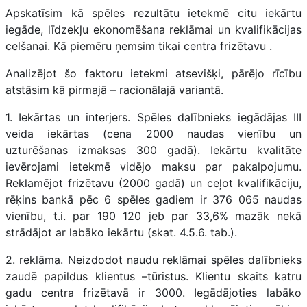
Apskatīsim kā spēles rezultātu ietekmē citu iekārtu
iegāde, līdzekļu ekonomēšana reklāmai un kvalifikācijas
celšanai. Kā piemēru ņemsim tikai centra frizētavu .
Analizējot šo faktoru ietekmi atsevišķi, pārējo rīcību
atstāsim kā pirmajā – racionālajā variantā.
1. Iekārtas un interjers. Spēles dalībnieks iegādājas III
veida iekārtas (cena 2000 naudas vienību un
uzturēšanas izmaksas 300 gadā). Iekārtu kvalitāte
ievērojami ietekmē vidējo maksu par pakalpojumu.
Reklamējot frizētavu (2000 gadā) un ceļot kvalifikāciju,
rēķins bankā pēc 6 spēles gadiem ir 376 065 naudas
vienību, t.i. par 190 120 jeb par 33,6% mazāk nekā
strādājot ar labāko iekārtu (skat. 4.5.6. tab.).
2. reklāma. Neizdodot naudu reklāmai spēles dalībnieks
zaudē papildus klientus –tūristus. Klientu skaits katru
gadu centra frizētavā ir 3000. Iegādājoties labāko