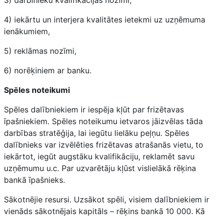
4) iekārtu un interjera kvalitātes ietekmi uz uzņēmuma
ienākumiem,
5) reklāmas nozīmi,
6) norēķiniem ar banku.
Spēles noteikumi
Spēles dalībniekiem ir iespēja kļūt par frizētavas
īpašniekiem. Spēles noteikumu ietvaros jāizvēlas tāda
darbības stratēģija, lai iegūtu lielāku peļņu. Spēles
dalībnieks var izvēlēties frizētavas atrašanās vietu, to
iekārtot, iegūt augstāku kvalifikāciju, reklamēt savu
uzņēmumu u.c. Par uzvarētāju kļūst vislielākā rēķina
bankā īpašnieks.
Sākotnējie resursi. Uzsākot spēli, visiem dalībniekiem ir
vienāds sākotnējais kapitāls – rēķins bankā 10 000. Kā