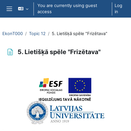
Skip to main content
You are currently using guest
Log
access
in
Side panel
EkonT000
Topic 12
5. Lietišķā spēle "Frizētava"
5. Lietišķā spēle "Frizētava"
Completion requirements