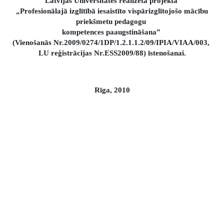
Latvijas Universitātes realizētā projekta
„Profesionālajā izglītībā iesaistīto vispārizglītojošo mācību
priekšmetu pedagogu
kompetences paaugstināšana”
(Vienošanās Nr.2009/0274/1DP/1.2.1.1.2/09/IPIA/VIAA/003,
LU reģistrācijas Nr.ESS2009/88) īstenošanai.
Rīga, 2010