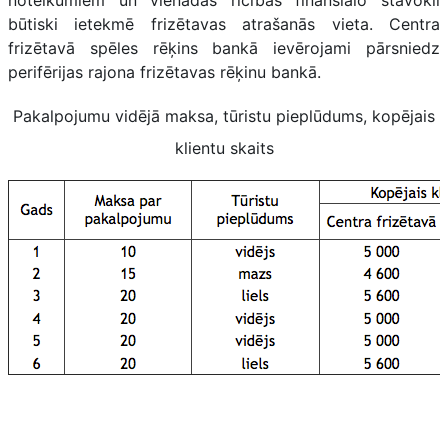
būtiski ietekmē frizētavas atrašanās vieta. Centra
frizētavā spēles rēķins bankā ievērojami pārsniedz
perifērijas rajona frizētavas rēķinu bankā.
Pakalpojumu vidējā maksa, tūristu pieplūdums, kopējais
klientu skaits