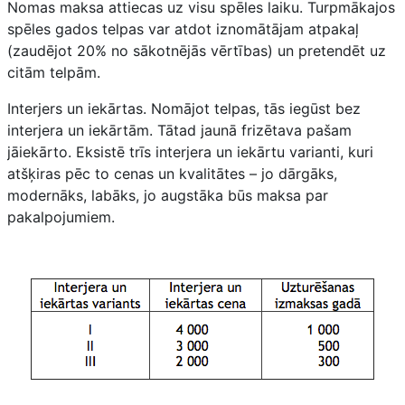
Nomas maksa attiecas uz visu spēles laiku. Turpmākajos
spēles gados telpas var atdot iznomātājam atpakaļ
(zaudējot 20% no sākotnējās vērtības) un pretendēt uz
citām telpām.
Interjers un iekārtas. Nomājot telpas, tās iegūst bez
interjera un iekārtām. Tātad jaunā frizētava pašam
jāiekārto. Eksistē trīs interjera un iekārtu varianti, kuri
atšķiras pēc to cenas un kvalitātes – jo dārgāks,
modernāks, labāks, jo augstāka būs maksa par
pakalpojumiem.