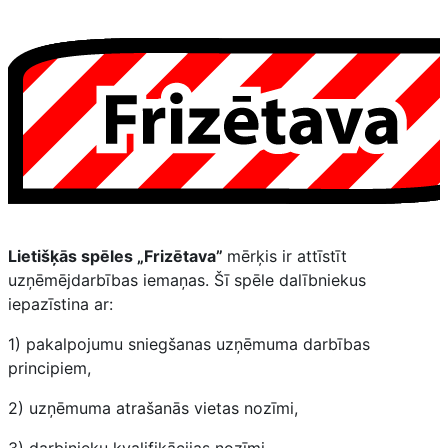
Lietišķās spēles „Frizētava”
mērķis ir attīstīt
uzņēmējdarbības iemaņas. Šī spēle dalībniekus
iepazīstina ar:
1) pakalpojumu sniegšanas uzņēmuma darbības
principiem,
2) uzņēmuma atrašanās vietas nozīmi,
3) darbinieku kvalifikācijas nozīmi,