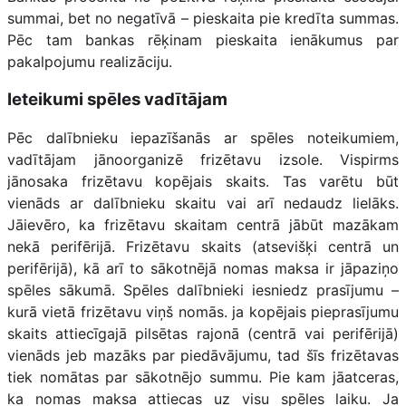
summai, bet no negatīvā – pieskaita pie kredīta summas.
Pēc tam bankas rēķinam pieskaita ienākumus par
pakalpojumu realizāciju.
Ieteikumi spēles vadītājam
Pēc dalībnieku iepazīšanās ar spēles noteikumiem,
vadītājam jānoorganizē frizētavu izsole. Vispirms
jānosaka frizētavu kopējais skaits. Tas varētu būt
vienāds ar dalībnieku skaitu vai arī nedaudz lielāks.
Jāievēro, ka frizētavu skaitam centrā jābūt mazākam
nekā perifērijā. Frizētavu skaits (atsevišķi centrā un
perifērijā), kā arī to sākotnējā nomas maksa ir jāpaziņo
spēles sākumā. Spēles dalībnieki iesniedz prasījumu –
kurā vietā frizētavu viņš nomās. ja kopējais pieprasījumu
skaits attiecīgajā pilsētas rajonā (centrā vai perifērijā)
vienāds jeb mazāks par piedāvājumu, tad šīs frizētavas
tiek nomātas par sākotnējo summu. Pie kam jāatceras,
ka nomas maksa attiecas uz visu spēles laiku. Ja