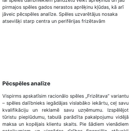
pirmajos spēles gados nerastos aprēķinu kļūdas, kā arī
jāveic pēcspēles analīze. Spēles uzvarētājus nosaka
atsevišķi starp centra un perifērijas frizētavām
Pēcspēles analīze
Vispirms apskatīsim racionālo spēles „Frizētava” variantu
– spēles dalībnieks iegādājas vislabāko iekārtu, ceļ savu
kvalifikāciju un reklamē savu uzņēmumu. Izspēlējot
tūristu pieplūdumu, tabulā parādīta pakalpojumu vidējā
maksa un kopējais klientu skaits. Pie šādiem vienādiem
noteikumiem un vienādas rīcības finansiālo stāvokli