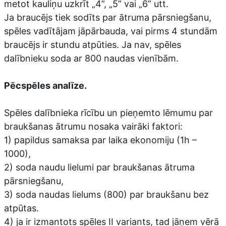
metot kauliņu uzkrīt „4”, „5” vai „6” utt.
Ja braucējs tiek sodīts par ātruma pārsniegšanu,
spēles vadītājam jāpārbauda, vai pirms 4 stundām
braucējs ir stundu atpūties. Ja nav, spēles
dalībnieku soda ar 800 naudas vienībām.
Pēcspēles analīze.
Spēles dalībnieka rīcību un pieņemto lēmumu par
braukšanas ātrumu nosaka vairāki faktori:
1) papildus samaksa par laika ekonomiju (1h –
1000),
2) soda naudu lielumi par braukšanas ātruma
pārsniegšanu,
3) soda naudas lielums (800) par braukšanu bez
atpūtas.
4) ja ir izmantots spēles II variants, tad jāņem vērā