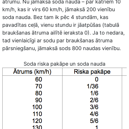
ātrumu. Nu jāmaksā soda nauda – par katriem 10
km/h, kas ir virs 60 km/h, jāmaksā 200 vienību
soda nauda. Bez tam ik pēc 4 stundām, kas
pavadītas ceļā, vienu stundu ir jāatpūšas (tabulā
braukšanas ātruma ailītē ieraksta 0). Ja to nedara,
tad vienlaicīgi ar sodu par braukšanas ātruma
pārsniegšanu, jāmaksā sods 800 naudas vienību.
Soda riska pakāpe un soda nauda