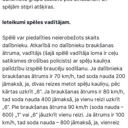
spējām stipri atšķiras.
Ieteikumi spēles vadītājam.
Spēlē var piedalīties neierobežots skaits
dalībnieku. Atkarībā no dalībnieku braukšanas
ātruma, vadītājs (šajā spēlē vadītāja loma ir ceļu
satiksmes drošības policists) ar spēļu kauliņa
palīdzību izspēlē braucēju sodīšanu. Ja dalībnieka
braukšanas ātrums ir 70 km/h, tad soda nauda 200
jāmaksā, ja, divas reizes metot spēļu kauliņu, pēc
kārtas uzkrīt „6”. Ja braukšanas ātrums ir 80 km/h,
tad soda nauda 400 jāmaksā, ja vienu reizi uzkrīt
„6”. Pie braukšanas ātruma 90 km/h (soda nauda –
600) „1’’ vai „6” jāuzkrīt vienu reizi. Ja ātrums ir 100
km/h, tad soda nauda – 800 jāmaksā, ja, vienreiz