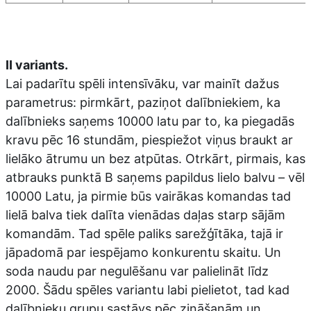
II variants.
Lai padarītu spēli intensīvāku, var mainīt dažus
parametrus: pirmkārt, paziņot dalībniekiem, ka
dalībnieks saņems 10000 latu par to, ka piegadās
kravu pēc 16 stundām, piespiežot viņus braukt ar
lielāko ātrumu un bez atpūtas. Otrkārt, pirmais, kas
atbrauks punktā B saņems papildus lielo balvu – vēl
10000 Latu, ja pirmie būs vairākas komandas tad
lielā balva tiek dalīta vienādas daļas starp sājām
komandām. Tad spēle paliks sarežģītāka, tajā ir
jāpadomā par iespējamo konkurentu skaitu. Un
soda naudu par negulēšanu var palielināt līdz
2000. Šādu spēles variantu labi pielietot, tad kad
dalībnieku grupu sastāvs pēc zināšanām un