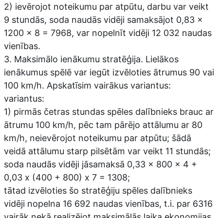
2) ievērojot noteikumu par atpūtu, darbu var veikt
9 stundās, soda naudās vidēji samaksājot 0,83 x
1200 x 8 = 7968, var nopelnīt vidēji 12 032 naudas
vienības.
3. Maksimālo ienākumu stratēģija. Lielākos
ienākumus spēlē var iegūt izvēloties ātrumus 90 vai
100 km/h. Apskatīsim vairākus variantus:
variantus:
1) pirmās četras stundas spēles dalībnieks brauc ar
ātrumu 100 km/h, pēc tam pārējo attālumu ar 80
km/h, neievērojot noteikumu par atpūtu; šādā
veidā attālumu starp pilsētām var veikt 11 stundās;
soda naudās vidēji jāsamaksā 0,33 x 800 x 4 +
0,03 x (400 + 800) x 7 = 1308;
tātad izvēloties šo stratēģiju spēles dalībnieks
vidēji nopelna 16 692 naudas vienības, t.i. par 6316
vairāk nekā realizējot maksimālās laika ekonomijas