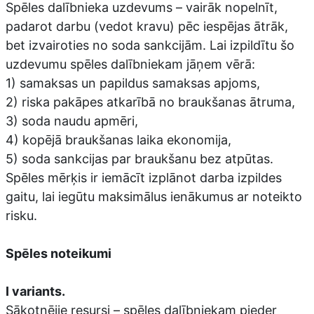
Spēles dalībnieka uzdevums – vairāk nopelnīt,
padarot darbu (vedot kravu) pēc iespējas ātrāk,
bet izvairoties no soda sankcijām. Lai izpildītu šo
uzdevumu spēles dalībniekam jāņem vērā:
1) samaksas un papildus samaksas apjoms,
2) riska pakāpes atkarībā no braukšanas ātruma,
3) soda naudu apmēri,
4) kopējā braukšanas laika ekonomija,
5) soda sankcijas par braukšanu bez atpūtas.
Spēles mērķis ir iemācīt izplānot darba izpildes
gaitu, lai iegūtu maksimālus ienākumus ar noteikto
risku.
Spēles noteikumi
I variants.
Sākotnējie resursi – spēles dalībniekam pieder