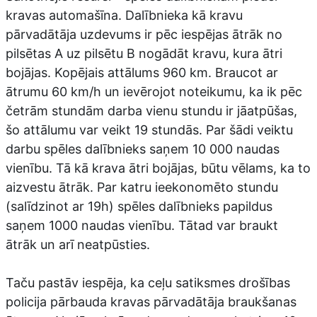
kravas automašīna. Dalībnieka kā kravu
pārvadātāja uzdevums ir pēc iespējas ātrāk no
pilsētas A uz pilsētu B nogādāt kravu, kura ātri
bojājas. Kopējais attālums 960 km. Braucot ar
ātrumu 60 km/h un ievērojot noteikumu, ka ik pēc
četrām stundām darba vienu stundu ir jāatpūšas,
šo attālumu var veikt 19 stundās. Par šādi veiktu
darbu spēles dalībnieks saņem 10 000 naudas
vienību. Tā kā krava ātri bojājas, būtu vēlams, ka to
aizvestu ātrāk. Par katru ieekonomēto stundu
(salīdzinot ar 19h) spēles dalībnieks papildus
saņem 1000 naudas vienību. Tātad var braukt
ātrāk un arī neatpūsties.
Taču pastāv iespēja, ka ceļu satiksmes drošības
policija pārbauda kravas pārvadātāja braukšanas