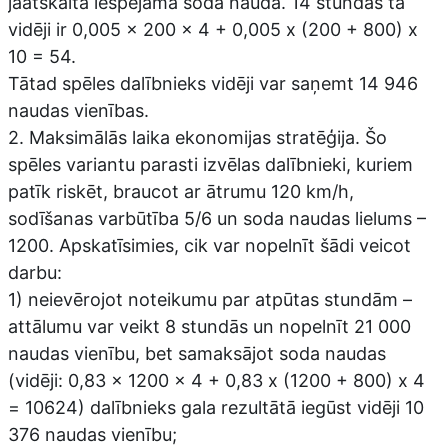
jāatskaita iespējamā soda nauda. 14 stundās tā
vidēji ir 0,005 x 200 x 4 + 0,005 x (200 + 800) x
10 = 54.
Tātad spēles dalībnieks vidēji var saņemt 14 946
naudas vienības.
2. Maksimālās laika ekonomijas stratēģija. Šo
spēles variantu parasti izvēlas dalībnieki, kuriem
patīk riskēt, braucot ar ātrumu 120 km/h,
sodīšanas varbūtība 5/6 un soda naudas lielums –
1200. Apskatīsimies, cik var nopelnīt šādi veicot
darbu:
1) neievērojot noteikumu par atpūtas stundām –
attālumu var veikt 8 stundās un nopelnīt 21 000
naudas vienību, bet samaksājot soda naudas
(vidēji: 0,83 x 1200 x 4 + 0,83 x (1200 + 800) x 4
= 10624) dalībnieks gala rezultātā iegūst vidēji 10
376 naudas vienību;