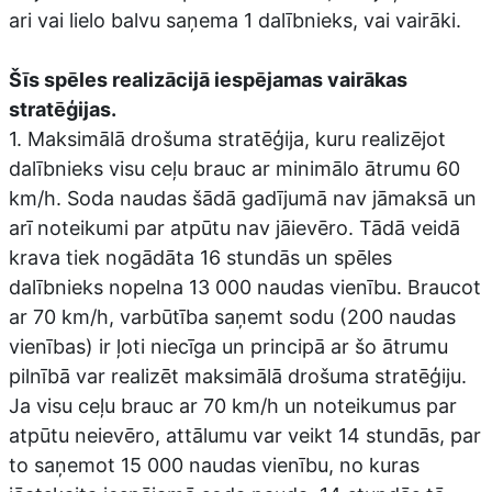
ari vai lielo balvu saņema 1 dalībnieks, vai vairāki.
Šīs spēles realizācijā iespējamas vairākas
stratēģijas.
1. Maksimālā drošuma stratēģija, kuru realizējot
dalībnieks visu ceļu brauc ar minimālo ātrumu 60
km/h. Soda naudas šādā gadījumā nav jāmaksā un
arī noteikumi par atpūtu nav jāievēro. Tādā veidā
krava tiek nogādāta 16 stundās un spēles
dalībnieks nopelna 13 000 naudas vienību. Braucot
ar 70 km/h, varbūtība saņemt sodu (200 naudas
vienības) ir ļoti niecīga un principā ar šo ātrumu
pilnībā var realizēt maksimālā drošuma stratēģiju.
Ja visu ceļu brauc ar 70 km/h un noteikumus par
atpūtu neievēro, attālumu var veikt 14 stundās, par
to saņemot 15 000 naudas vienību, no kuras