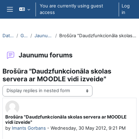
Skip to main content
You are currently using guest
Log
access
in
Side panel
DatZT007
General
Jaunumu forums
Brošūra "Daudzfunkcionāla skolas servera ar MOODLE vidi izveide"
Jaunumu forums
Brošūra "Daudzfunkcionāla skolas
servera ar MOODLE vidi izveide"
Display mode
Brošūra "Daudzfunkcionāla skolas servera ar MOODLE
Number of replies: 0
vidi izveide"
by
Imants Gorbans
-
Wednesday, 30 May 2012, 9:21 PM