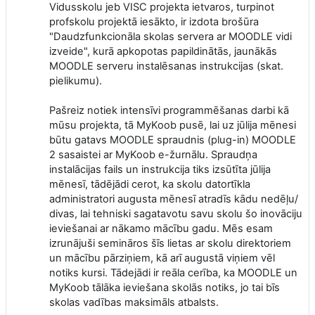
Vidusskolu jeb VISC projekta ietvaros, turpinot
profskolu projektā iesākto, ir izdota brošūra
"Daudzfunkcionāla skolas servera ar MOODLE vidi
izveide", kurā apkopotas papildinātās, jaunākās
MOODLE serveru instalēsanas instrukcijas (skat.
pielikumu).
Pašreiz notiek intensīvi programmēšanas darbi kā
mūsu projekta, tā MyKoob pusē, lai uz jūlija mēnesi
būtu gatavs MOODLE spraudnis (plug-in) MOODLE
2 sasaistei ar MyKoob e-žurnālu. Spraudņa
instalācijas fails un instrukcija tiks izsūtīta jūlija
mēnesī, tādējādi cerot, ka skolu datortīkla
administratori augusta mēnesī atradīs kādu nedēļu/
divas, lai tehniski sagatavotu savu skolu šo inovāciju
ieviešanai ar nākamo mācību gadu. Mēs esam
izrunājuši semināros šīs lietas ar skolu direktoriem
un mācību pārziņiem, kā arī augustā viņiem vēl
notiks kursi. Tādejādi ir reāla cerība, ka MOODLE un
MyKoob tālāka ieviešana skolās notiks, jo tai bīs
skolas vadības maksimāls atbalsts.