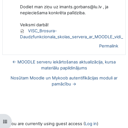
Dodiet man ziņu uz imants.gorbans@lu.lv , ja
nepieciešama konkrēta palīdziba.
Veiksmi darbā!
VISC_Brosura-
Daudzfunkcionala_skolas_servera_ar_MOODLE_vidi_izv
Permalink
← MOODLE serveru iekārtošanas aktualizācija, kursa
materiālu papildinājums
Nosūtam Moodle un Mykoob autentifikācijas moduli ar
pamācību →
Open course index
You are currently using guest access (
Log in
)