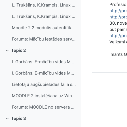
Profesio
L. Trukšāns, K.Krampis. Linux servera ieviešana (HTML e-grāmata)
http://p
L. Trukšāns, K.Krampis. Linux servera ieviešana (5.2Mb .pdf datne)
http://p
30. nove
Moodle 2.2 modulis autentifikācijai ar Mykoob lietotāju (programma un pamācības, lūdzu nodot skolas IT speciālistiem)
būt pama
http://p
Forums: Mācību iestādes servera izveide
Veiksmi 
Topic 2
Collapse
Imants 
I. Gorbāns. E-mācību vides MOODLE instalēšana, administrēšana, uzturēšana
I. Gorbāns. E-mācību vides MOODLE instalēšana, administrēšana, uzturēšana (1,2 MB .pdf, atjaunināts 20.06.2011.)
Lietotāju augšupielādes faila sagatave
MOODLE 2 instalēšana uz Windows Server 2008 R2 un 2012
Forums: MOODLE no servera administratora viedokļa
Topic 3
Collapse