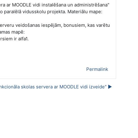
era ar MOODLE vidi instalēšana un administrēšana"
no paralēlā vidusskolu projekta. Materiālu mape:
serveru veidošanas iespējām, bonusiem, kas varētu
damas mapē:
rsiem ir alfa1.
Permalink
kcionāla skolas servera ar MOODLE vidi izveide" ▶︎