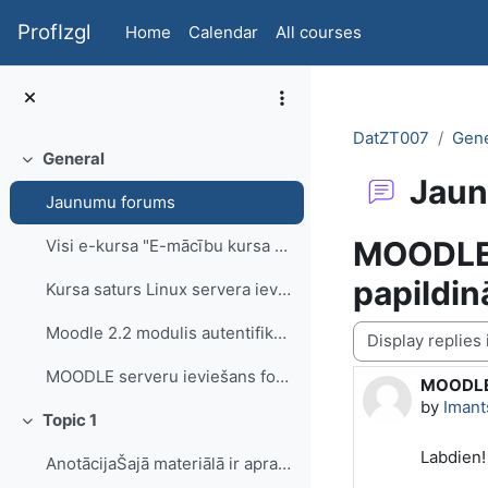
Skip to main content
ProfIzgl
Home
Calendar
All courses
DatZT007
Gene
General
Collapse
Jaun
Jaunumu forums
MOODLE s
Visi e-kursa "E-mācību kursa veidošana un lie...
papildi
Kursa saturs Linux servera ieviešana ...
Display mode
Moodle 2.2 modulis autentifikācija ar Mykoob lietotājiem
MOODLE serveru ieviešans forums
MOODLE s
Number o
by
Imant
Topic 1
Collapse
Labdien!
AnotācijaŠajā materiālā ir aprakstīta Linux serve...