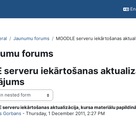
Eng
ral
Jaunumu forums
MOODLE serveru iekārtošanas aktualiz
umu forums
erveru iekārtošanas aktualizā
nājums
erveru iekārtošanas aktualizācija, kursa materiālu papildin
f replies: 0
s Gorbans
-
Thursday, 1 December 2011, 2:27 PM