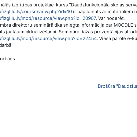
nālās izglītības projektae-kurss "Daudzfunkcionāla skolas serv
rofizgl.lu.lv/course/view.php?id=10
ir papildināts ar materiāliem 
rofizgl.lu.lv/mod/resource/view.php?id=20907
. Var noderēt.
mbra direktoru seminārā tika sniegta informācija par MOODLE 
ts jautājum aktualizēšanai. Semināra dažas prezentācijas atro
rofizgl.lu.lv/mod/resource/view.php?id=22454
. Viesa parole e-ku
darbā!
Gorbāns
Brošūra "Daudzfun