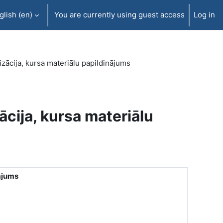
lish ‎(en)‎
You are currently using guest access
Log in
ācija, kursa materiālu papildinājums
cija, kursa materiālu
ājums