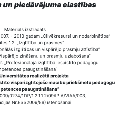
 un piedāvājuma elastības
Materiāls izstrādāts
07. - 2013.gadam „Cilvēkresursi un nodarbinātība”
ātes 1.2. „Izglītība un prasmes”
nālās izglītības un vispārējo prasmju attīstība”
. „Vispārējo zināšanu un prasmju uzlabošana”
.2. „Profesionālajā izglītībā iesaistīto pedagogu
petences paaugstināšana”
 Universitātes realizētā projekta
aistīto vispārizglītojošo mācību priekšmetu pedagogu
petences paaugstināšana”
009/0274/1DP/1.2.1.1.2/09/IPIA/VIAA/003,
ācijas Nr.ESS2009/88) īstenošanai.