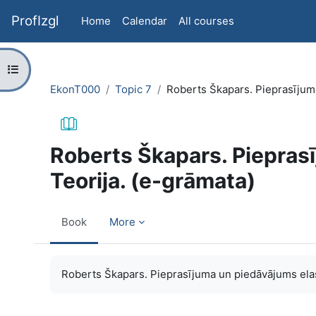
Skip to main content
ProfIzgl
Home
Calendar
All courses
Open course index
EkonT000
Topic 7
Roberts Škapars. Pieprasījuma
Roberts Škapars. Piepras
Teorija. (e-grāmata)
Book
More
Completion requirements
Roberts Škapars. Pieprasījuma un piedāvājums elas