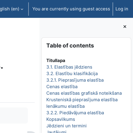
lish ‎(en)‎
You are currently using guest access
Log in
Blocks
Skip Table of contents
Table of contents
Titullapa
.
3.1. Elastības jēdziens
3.2. Elastību klasifikācija
3.2.1. Pieprasījuma elastība
Cenas elastība
Cenas elastības grafiskā noteikšana
Krusteniskā pieprasījuma elastība
Ienākumu elastība
3.2.2. Piedāvājuma elastība
Kopsavilkums
Jēdzieni un termini
Jautājumi