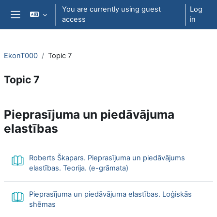
Skip to main content
You are currently using guest
Log
access
in
Side panel
EkonT000
Topic 7
Topic 7
Section outline
P
ieprasījuma un piedāvājuma
elastības
Roberts Škapars. Pieprasījuma un piedāvājums
Book
elastības. Teorija. (e-grāmata)
Pieprasījuma un piedāvājuma elastības. Loģiskās
Book
shēmas