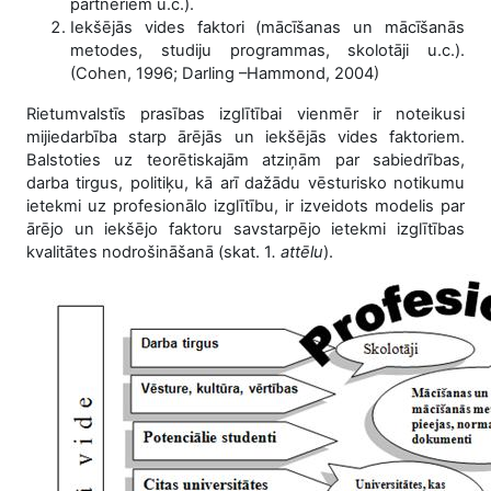
partneriem u.c.).
Iekšējās vides faktori (mācīšanas un mācīšanās
metodes, studiju programmas, skolotāji u.c.).
(Cohen, 1996; Darling –Hammond, 2004)
Rietumvalstīs prasības izglītībai vienmēr ir noteikusi
mijiedarbība starp ārējās un iekšējās vides faktoriem.
Balstoties uz teorētiskajām atziņām par sabiedrības,
darba tirgus, politiķu, kā arī dažādu vēsturisko notikumu
ietekmi uz profesionālo izglītību, ir izveidots modelis par
ārējo un iekšējo faktoru savstarpējo ietekmi izglītības
kvalitātes nodrošināšanā (skat. 1
. attēlu
).