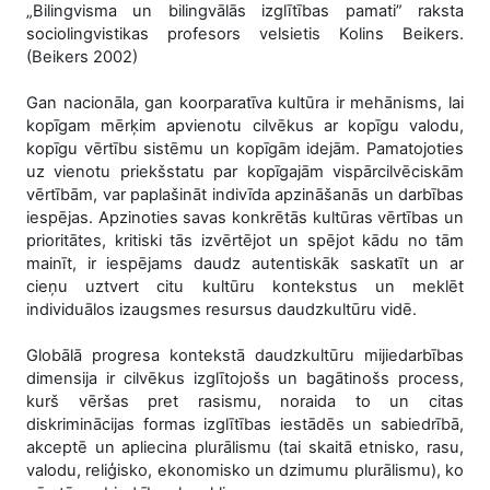
„Bilingvisma un bilingvālās izglītības pamati” raksta
sociolingvistikas profesors velsietis Kolins Beikers.
(Beikers 2002)
Gan nacionāla, gan koorparatīva kultūra ir mehānisms, lai
kopīgam mērķim apvienotu cilvēkus ar kopīgu valodu,
kopīgu vērtību sistēmu un kopīgām idejām. Pamatojoties
uz vienotu priekšstatu par kopīgajām vispārcilvēciskām
vērtībām, var paplašināt indivīda apzināšanās un darbības
iespējas. Apzinoties savas konkrētās kultūras vērtības un
prioritātes, kritiski tās izvērtējot un spējot kādu no tām
mainīt, ir iespējams daudz autentiskāk saskatīt un ar
cieņu uztvert citu kultūru kontekstus un meklēt
individuālos izaugsmes resursus daudzkultūru vidē.
Globālā progresa kontekstā daudzkultūru mijiedarbības
dimensija ir cilvēkus izglītojošs un bagātinošs process,
kurš vēršas pret rasismu, noraida to un citas
diskriminācijas formas izglītības iestādēs un sabiedrībā,
akceptē un apliecina plurālismu (tai skaitā etnisko, rasu,
valodu, reliģisko, ekonomisko un dzimumu plurālismu), ko