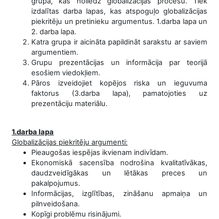
grupa, kas noliedz globalizācijas procesu. Tiek
izdalītas darba lapas, kas atspoguļo globalizācijas
piekritēju un pretinieku argumentus. 1.darba lapa un
2. darba lapa.
Katra grupa ir aicināta papildināt sarakstu ar saviem
argumentiem.
Grupu prezentācijas un informācija par teorijā
esošiem viedokļiem.
Pāros izveidojiet kopējos riska un ieguvuma
faktorus (3.darba lapa), pamatojoties uz
prezentāciju materiālu.
1.darba lapa
Globalizācijas piekritēju argumenti:
Pieaugošas iespējas ikvienam indivīdam.
Ekonomiskā sacensība nodrošina kvalitatīvākas,
daudzveidīgākas un lētākas preces un
pakalpojumus.
Informācijas, izglītības, zināšanu apmaiņa un
pilnveidošana.
Kopīgi problēmu risinājumi.