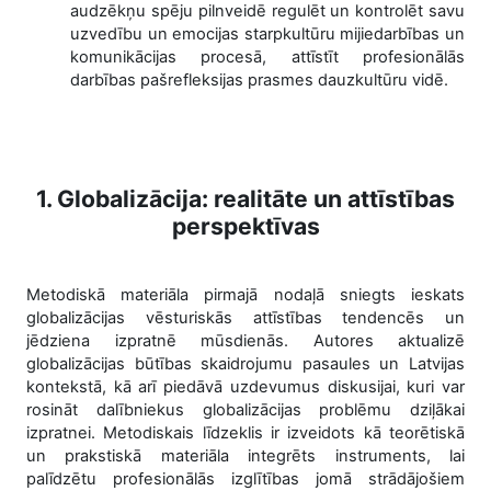
audzēkņu spēju pilnveidē regulēt un kontrolēt savu
uzvedību un emocijas starpkultūru mijiedarbības un
komunikācijas procesā, attīstīt profesionālās
darbības pašrefleksijas prasmes dauzkultūru vidē.
1. Globalizācija: realitāte un attīstības
perspektīvas
Metodiskā materiāla pirmajā nodaļā sniegts ieskats
globalizācijas vēsturiskās attīstības tendencēs un
jēdziena izpratnē mūsdienās. Autores aktualizē
globalizācijas būtības skaidrojumu pasaules un Latvijas
kontekstā, kā arī piedāvā uzdevumus diskusijai, kuri var
rosināt dalībniekus globalizācijas problēmu dziļākai
izpratnei. Metodiskais līdzeklis ir izveidots kā teorētiskā
un prakstiskā materiāla integrēts instruments, lai
palīdzētu profesionālās izglītības jomā strādājošiem