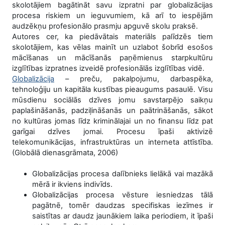
skolotājiem bagātināt savu izpratni par globalizācijas
procesa riskiem un ieguvumiem, kā arī to iespējām
audzēkņu profesionālo prasmju apguvē skolu praksē.
Autores cer, ka piedāvātais materiāls palīdzēs tiem
skolotājiem, kas vēlas mainīt un uzlabot šobrīd esošos
mācīšanas un mācīšanās paņēmienus starpkultūru
izglītības izpratnes izveidē profesionālās izglītības vidē.
Globalizācija
– preču, pakalpojumu, darbaspēka,
tehnoloģiju un kapitāla kustības pieaugums pasaulē. Visu
mūsdienu sociālās dzīves jomu savstarpējo saikņu
paplašināšanās, padziļināšanās un paātrināšanās, sākot
no kultūras jomas līdz kriminālajai un no finansu līdz pat
garīgai dzīves jomai. Procesu īpaši aktivizē
telekomunikācijas, infrastruktūras un interneta attīstība.
(Globālā dienasgrāmata, 2006)
Globalizācijas procesa dalībnieks lielākā vai mazākā
mērā ir ikviens indivīds.
Globalizācijas procesa vēsture iesniedzas tālā
pagātnē, tomēr daudzas specifiskas iezīmes ir
saistītas ar daudz jaunākiem laika periodiem, it īpaši