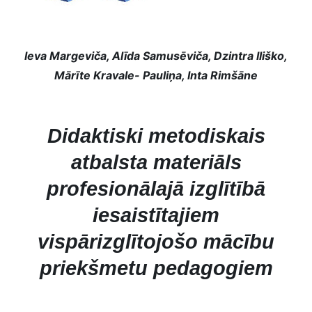
Ieva Margeviča, Alīda Samusēviča, Dzintra Iliško,
Mārīte Kravale- Pauliņa, Inta Rimšāne
Didaktiski metodiskais
atbalsta materiāls
profesionālajā izglītībā
iesaistītajiem
vispārizglītojošo mācību
priekšmetu pedagogiem