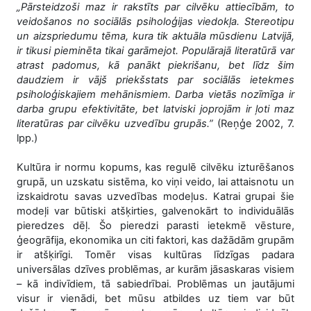
„Pārsteidzoši maz ir rakstīts par cilvēku attiecībām, to
veidošanos no sociālās psiholoģijas viedokļa. Stereotipu
un aizspriedumu tēma, kura tik aktuāla mūsdienu Latvijā,
ir tikusi pieminēta tikai garāmejot. Populārajā literatūrā var
atrast padomus, kā panākt piekrišanu, bet līdz šim
daudziem ir vājš priekšstats par sociālās ietekmes
psiholoģiskajiem mehānismiem. Darba vietās nozīmīga ir
darba grupu efektivitāte, bet latviski joprojām ir ļoti maz
literatūras par cilvēku uzvedību grupās.”
(Reņģe 2002, 7.
lpp.)
Kultūra ir normu kopums, kas regulē cilvēku izturēšanos
grupā, un uzskatu sistēma, ko viņi veido, lai attaisnotu un
izskaidrotu savas uzvedības modeļus. Katrai grupai šie
modeļi var būtiski atšķirties, galvenokārt to individuālās
pieredzes dēļ. Šo pieredzi parasti ietekmē vēsture,
ģeogrāfija, ekonomika un citi faktori, kas dažādām grupām
ir atšķirīgi. Tomēr visas kultūras līdzīgas padara
universālas dzīves problēmas, ar kurām jāsaskaras visiem
– kā indivīdiem, tā sabiedrībai. Problēmas un jautājumi
visur ir vienādi, bet mūsu atbildes uz tiem var būt