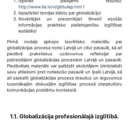
Izpētiet pieejamo resursu:
http://www.liis.lv/vi/gltitullap.htm
!
Iepazīstiet teorijas klāstu par globalizāciju!
Novērtējiet un prezentējiet tīmeklī esošās
informācijas praktisko pielietojamību izglītības
iestādēs!
Pirmā nodaļa apkopo teorētisko materiālu par
globalizācijas procesa norisi Latvijā un citur pasaulē, kā arī
piedāvā prakstiskus uzdevumus refleksijai par
pašreizējiem globalizācijas procesiem Latvijā un pasaulē.
Piedāvātais materiāls var palīdzēt skolotājiem izkristalizēt
savu attieksmi pret notiekošo pasaulē un īpaši Latvijā, kā
arī saskatīt globalizācijas procesa draudus un ieguvumus
turpmākajām diskusijām izglītības procesā starpkultūru
komunikācijas problēmu kontekstā.
1.1. Globalizācija profesionālajā izglītībā.