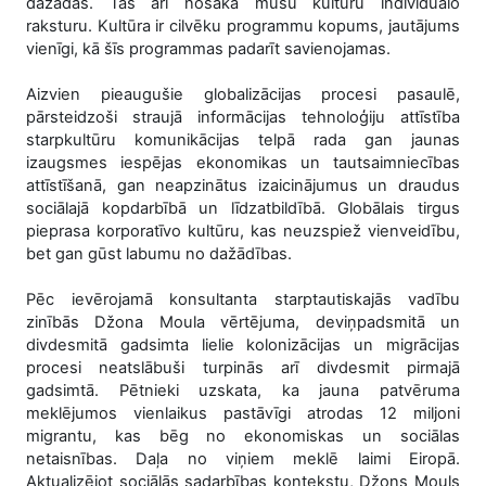
dažādas. Tas arī nosaka mūsu kultūru individuālo
raksturu. Kultūra ir cilvēku programmu kopums, jautājums
vienīgi, kā šīs programmas padarīt savienojamas.
Aizvien pieaugušie globalizācijas procesi pasaulē,
pārsteidzoši straujā informācijas tehnoloģiju attīstība
starpkultūru komunikācijas telpā rada gan jaunas
izaugsmes iespējas ekonomikas un tautsaimniecības
attīstīšanā, gan neapzinātus izaicinājumus un draudus
sociālajā kopdarbībā un līdzatbildībā. Globālais tirgus
pieprasa korporatīvo kultūru, kas neuzspiež vienveidību,
bet gan gūst labumu no dažādības.
Pēc ievērojamā konsultanta starptautiskajās vadību
zinībās Džona Moula vērtējuma, deviņpadsmitā un
divdesmitā gadsimta lielie kolonizācijas un migrācijas
procesi neatslābuši turpinās arī divdesmit pirmajā
gadsimtā. Pētnieki uzskata, ka jauna patvēruma
meklējumos vienlaikus pastāvīgi atrodas 12 miljoni
migrantu, kas bēg no ekonomiskas un sociālas
netaisnības. Daļa no viņiem meklē laimi Eiropā.
Aktualizējot sociālās sadarbības kontekstu, Džons Mouls