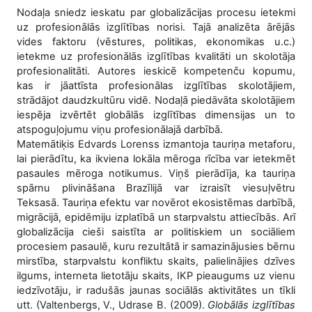
Nodaļa sniedz ieskatu par globalizācijas procesu ietekmi
uz profesionālās izglītības norisi. Tajā analizēta ārējās
vides faktoru (vēstures, politikas, ekonomikas u.c.)
ietekme uz profesionālās izglītības kvalitāti un skolotāja
profesionalitāti. Autores ieskicē kompetenču kopumu,
kas ir jāattīsta profesionālas izglītības skolotājiem,
strādājot daudzkultūru vidē. Nodaļā piedāvāta skolotājiem
iespēja izvērtēt globālās izglītības dimensijas un to
atspoguļojumu viņu profesionālajā darbībā.
Matemātiķis Edvards Lorenss izmantoja tauriņa metaforu,
lai pierādītu, ka ikviena lokāla mēroga rīcība var ietekmēt
pasaules mēroga notikumus. Viņš pierādīja, ka tauriņa
spārnu plivināšana Brazīlijā var izraisīt viesuļvētru
Teksasā. Tauriņa efektu var novērot ekosistēmas darbībā,
migrācijā, epidēmiju izplatībā un starpvalstu attiecībās. Arī
globalizācija cieši saistīta ar politiskiem un sociāliem
procesiem pasaulē, kuru rezultātā ir samazinājusies bērnu
mirstība, starpvalstu konfliktu skaits, palielinājies dzīves
ilgums, interneta lietotāju skaits, IKP pieaugums uz vienu
iedzīvotāju, ir radušās jaunas sociālās aktivitātes un tīkli
utt. (Valtenbergs, V., Udrase B. (2009).
Globālās izglītības