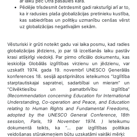
ar laiku pēc Otrā pasaules kara.
Pēdējie trīsdesmit četrdesmit gadi raksturīgi arī ar to,
ka ir radusies plaša globalizācijas pretinieku kustība,
kas sabiedrības un politiķu uzmanību cenšas vērst
uz globalizācijas negatīvajām sekām.
Vēsturiski ir grūti noteikt gadu vai laika posmu, kad radies
globalizācijas jēdziens, jo par tā izcelšanās laiku pastāv
krasi atšķirīgi viedokļi. Par pirmo oficiālo dokumentu, kas
ieskicēja Globālās izglītības virzienu un jēdzienu, var
uzskatīt 1974. gada 19. novembrī UNESCO Ģenerālās
konferences 18. sesijā apstiprinātos ieteikumos “Izglītība
starptautiskajai sapratnei, sadarbībai un mieram” un
“Cilvēktiesību un pamatbrīvību izglītība”
(Recommendation concerning Education for International
Understanding, Co-operation and Peace, and Education
relating to Human Rights and Fundamental Freedoms,
adopted by the UNESCO General Conference, 18th
session, Paris, 19 November 1974. )
Ieteikumu
dokumentā teikts, ka “… par izglītības politikas
veidošanas stūrakmeņiem būtu uzskatāmi vairāki mērķi: