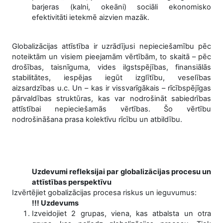
barjeras (kalni, okeāni) sociāli ekonomisko
efektivitāti ietekmē aizvien mazāk.
Globalizācijas attīstība ir uzrādījusi nepieciešamību pēc
noteiktām un visiem pieejamām vērtībām, to skaitā – pēc
drošības, taisnīguma, vides ilgstspējības, finansiālās
stabilitātes, iespējas iegūt izglītību, veselības
aizsardzības u.c. Un – kas ir vissvarīgākais – rīcībspējīgas
pārvaldības struktūras, kas var nodrošināt sabiedrības
attīstībai nepieciešamās vērtības. Šo vērtību
nodrošināšana prasa kolektīvu rīcību un atbildību.
Uzdevumi refleksijai par globalizācijas procesu un
attīstības perspektīvu
Izvērtējiet gobalizācijas procesa riskus un ieguvumus:
!!! Uzdevums
Izveidojiet 2 grupas, viena, kas atbalsta un otra