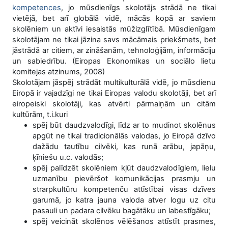
kompetences
, jo mūsdienīgs skolotājs strādā ne tikai
vietējā, bet arī globālā vidē, mācās kopā ar saviem
skolēniem un aktīvi iesaistās mūžizglītībā. Mūsdienīgam
skolotājam ne tikai jāzina savs mācāmais priekšmets, bet
jāstrādā ar citiem, ar zināšanām, tehnoloģijām, informāciju
un sabiedrību. (Eiropas Ekonomikas un sociālo lietu
komitejas atzinums, 2008)
Skolotājam jāspēj strādāt multikulturālā vidē, jo mūsdienu
Eiropā ir vajadzīgi ne tikai Eiropas valodu skolotāji, bet arī
eiropeiski skolotāji, kas atvērti pārmaiņām un citām
kultūrām, t.i.kuri
spēj būt daudzvalodīgi, līdz ar to mudinot skolēnus
apgūt ne tikai tradicionālās valodas, jo Eiropā dzīvo
dažādu tautību cilvēki, kas runā arābu, japāņu,
ķīniešu u.c. valodās;
spēj palīdzēt skolēniem kļūt daudzvalodīgiem, lielu
uzmanību pievēršot komunikācijas prasmju un
strarpkultūru kompetenču attīstībai visas dzīves
garumā, jo katra jauna valoda atver logu uz citu
pasauli un padara cilvēku bagātāku un labestīgāku;
spēj veicināt skolēnos vēlēšanos attīstīt prasmes,