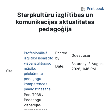
Skip to main content
Print book
Starpkultūru izglītības un
komunikācijas aktualitātes
pedagoģijā
Profesionālajā
Printed
Guest user
izglītībā iesaistīto
by:
vispārizglītojošo
Saturday, 8 August
Date:
mācību
2026, 1:46 PM
Site:
priekšmetu
pedagogu
kompetences
paaugstināšana
PedaT038 :
Pedagogu
vispārējās