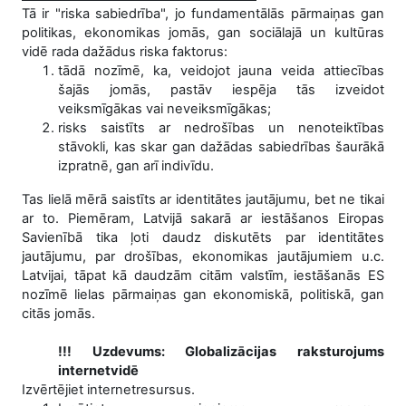
Tā ir "riska sabiedrība", jo fundamentālās pārmaiņas gan
politikas, ekonomikas jomās, gan sociālajā un kultūras
vidē rada dažādus riska faktorus:
tādā nozīmē, ka, veidojot jauna veida attie­cības
šajās jomās, pastāv iespēja tās izveidot
veiksmīgākas vai neveiksmī­gākas;
risks saistīts ar nedrošības un nenoteiktības
stāvokli, kas skar gan dažādas sabiedrības šaurākā
izpratnē, gan arī indivīdu.
Tas lielā mērā saistīts ar identitātes jautājumu, bet ne tikai
ar to. Piemēram, Latvijā sakarā ar iestāšanos Eiropas
Savienībā tika ļoti daudz diskutēts par identitātes
jautājumu, par drošības, ekonomikas jautājumiem u.c.
Latvijai, tāpat kā daudzām citām valstīm, iestāšanās ES
nozīmē lielas pārmaiņas gan ekono­miskā, politiskā, gan
citās jomās.
!!! Uzdevums: Globalizācijas raksturojums
internetvidē
Izvērtējiet internetresursus.