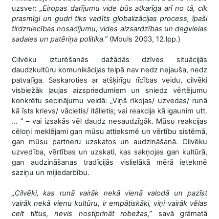
uzsver:
„Eiropas darījumu vide būs atkarīga arī no tā, cik
prasmīgi un gudri tiks vadīts globalizācijas process, īpaši
tirdzniecības nosacījumu, vides aizsardzības un degvielas
sadales un patēriņa politika.”
(Mouls 2003, 12.lpp.)
Cilvēku izturēšanās dažādās dzīves situācijās
daudzkultūru komunikācijas telpā nav nedz nejauša, nedz
patvaļīga. Saskaroties ar atšķirīgu rīcības veidu, cilvēki
visbiežāk ļaujas aizspriedumiem un sniedz vērtējumu
konkrētu secinājumu veidā: „Viņš rīkojas/ uzvedas/ runā
kā īsts krievs/ vācietis/ itālietis; vai reakcija kā igaunim utt.
... ” – vai izsakās vēl daudz nesaudzīgāk. Mūsu reakcijas
cēloņi meklējami gan mūsu attieksmē un vērtību sistēmā,
gan mūsu partneru uzskatos un audzināšanā. Cilvēku
uzvedība, vērtības un uzskati, kas sakņojas gan kultūrā,
gan audzināšanas tradīcijās vislielākā mērā ietekmē
saziņu un mijiedarbību.
„Cilvēki, kas runā vairāk nekā vienā valodā un pazīst
vairāk nekā vienu kultūru, ir empātiskāki, viņi vairāk vēlas
celt tiltus, nevis nostiprināt robežas,”
savā grāmatā