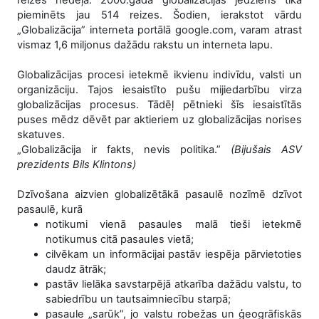
reizes nedēļā. 2000.gadā globalizācijas jēdziens tika
pieminēts jau 514 reizes. Šodien, ierakstot vārdu
„Globalizācija” interneta portālā google.com, varam atrast
vismaz 1,6 miljonus dažādu rakstu un interneta lapu.
Globalizācijas procesi ietekmē ikvienu indivīdu, valsti un
organizāciju. Tajos iesaistīto pušu mijiedarbību virza
globalizācijas procesus. Tādēļ pētnieki šīs iesaistītās
puses mēdz dēvēt par aktieriem uz globalizācijas norises
skatuves.
„Globalizācija ir fakts, nevis politika.”
(Bijušais ASV
prezidents Bils Klintons)
Dzīvošana aizvien globalizētākā pasaulē nozīmē dzīvot
pasaulē, kurā
notikumi vienā pasaules malā tieši ietekmē
notikumus citā pasaules vietā;
cilvēkam un informācijai pastāv iespēja pārvietoties
daudz ātrāk;
pastāv lielāka savstarpējā atkarība dažādu valstu, to
sabiedrību un tautsaimniecību starpā;
pasaule „sarūk”, jo valstu robežas un ģeogrāfiskās