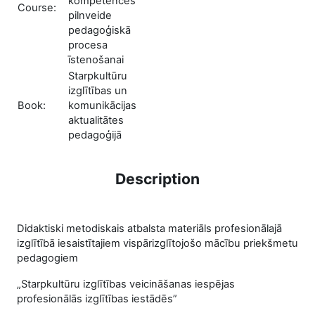
kompetences
Course:
pilnveide
pedagoģiskā
procesa
īstenošanai
Starpkultūru
izglītības un
Book:
komunikācijas
aktualitātes
pedagoģijā
Description
Didaktiski metodiskais atbalsta materiāls profesionālajā
izglītībā iesaistītajiem vispārizglītojošo mācību priekšmetu
pedagogiem
„Starpkultūru izglītības veicināšanas iespējas
profesionālās izglītības iestādēs”