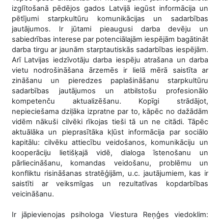
izglītošanā pēdējos gados Latvijā iegūst informācija un
pētījumi starpkultūru komunikācijas un sadarbības
jautājumos. Ir jūtami pieaugusi darba devēju un
sabiedrības interese par potenciālajām iespējām bagātināt
darba tirgu ar jaunām starptautiskās sadarbības iespējām.
Arī Latvijas iedzīvotāju darba iespēju atrašana un darba
vietu nodrošināšana ārzemēs ir lielā mērā saistīta ar
zināšanu un pieredzes paplašināšanu starpkultūru
sadarbības jautājumos un atbilstošu profesionālo
kompetenču aktualizēšanu. Kopīgi strādājot,
nepieciešama dziļāka izpratne par to, kāpēc no dažādām
vidēm nākuši cilvēki rīkojas tieši tā un ne citādi. Tāpēc
aktuālāka un pieprasītāka kļūst informācija par sociālo
kapitālu: cilvēku attiecību veidošanos, komunikāciju un
kooperāciju lietišķajā vidē, dialoga īstenošanu un
pārliecināšanu, komandas veidošanu, problēmu un
konfliktu risināšanas stratēģijām, u.c. jautājumiem, kas ir
saistīti ar veiksmīgas un rezultatīvas kopdarbības
veicināšanu.
Ir jāpievienojas psihologa Viestura Reņģes viedoklim: