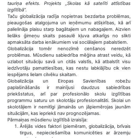
tauriņa efekts. Projekts „Skolas kā satelīti attīstības
izglītībā”.
Taču globalizācija radīja nopietnas bezdarba problēmas,
pieaugošas atalgojuma un ieņēmumu atšķirības, kā arī
palielināja plaisu starp bagātajiem un nabagajiem. Aizvien
lielāks ģimeņu skaits pasaulē kļuva atkarīgs no slikti
apmaksāta darba ienākumiem vai sociālajiem pabalstiem.
Globalizācija tomēr nenozīmē cenšanos neredzēt
problēmas. Mūsdienu sabiedrība mēģina atrast veidu, kā
uzlabot situāciju savā un citās valstīs, kā atbalstīt visu
iedzīvotāju pamattiesības, kas nestu labklājību cik vien
iespējams lielam cilvēku skaitam.
Globalizācija un Eiropas Savienības robežu
paplašināšanās ir mainījusi daudzus sabiedrības
priekšstatus, arī par profesionālo skolu izglītības
programmu saturu un skolotāju profesionalitāti. Skolai un
skolotājiem ir nemitīgi jāmainās un jāpiemērojas jaunām
situācijām, kas iepriekš nav prognozējamas.
Pārmaiņas mūsdienu izglītībā izraisīja:
Ārējās vides faktori (piemēram, globalizācija, brīvais
tirgus, nepieciešamība komunicēties ar ārzemju