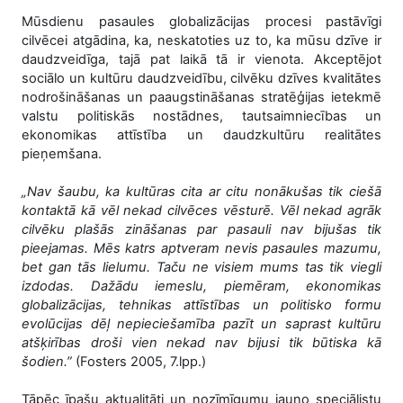
Mūsdienu pasaules globalizācijas procesi pastāvīgi
cilvēcei atgādina, ka, neskatoties uz to, ka mūsu dzīve ir
daudzveidīga, tajā pat laikā tā ir vienota. Akceptējot
sociālo un kultūru daudzveidību, cilvēku dzīves kvalitātes
nodrošināšanas un paaugstināšanas stratēģijas ietekmē
valstu politiskās nostādnes, tautsaimniecības un
ekonomikas attīstība un daudzkultūru realitātes
pieņemšana.
„Nav šaubu, ka kultūras cita ar citu nonākušas tik ciešā
kontaktā kā vēl nekad cilvēces vēsturē. Vēl nekad agrāk
cilvēku plašās zināšanas par pasauli nav bijušas tik
pieejamas. Mēs katrs aptveram nevis pasaules mazumu,
bet gan tās lielumu. Taču ne visiem mums tas tik viegli
izdodas. Dažādu iemeslu, piemēram, ekonomikas
globalizācijas, tehnikas attīstības un politisko formu
evolūcijas dēļ nepieciešamība pazīt un saprast kultūru
atšķirības droši vien nekad nav bijusi tik būtiska kā
šodien.”
(Fosters 2005, 7.lpp.)
Tāpēc īpašu aktualitāti un nozīmīgumu jauno speciālistu