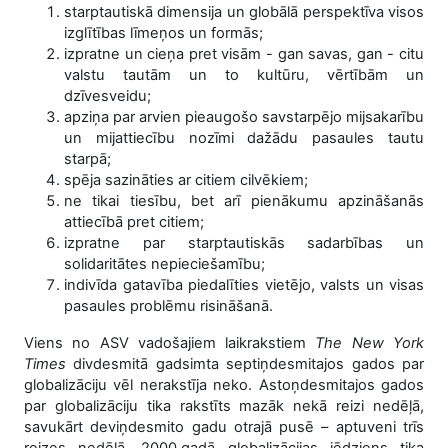
starptautiskā dimensija un globālā perspektīva visos
izglītības līmeņos un formās;
izpratne un cieņa pret visām - gan savas, gan - citu
valstu tautām un to kultūru, vērtībām un
dzīvesveidu;
apziņa par arvien pieaugošo savstarpējo mijsakarību
un mijattiecību nozīmi dažādu pasaules tautu
starpā;
spēja sazināties ar citiem cilvēkiem;
ne tikai tiesību, bet arī pienākumu apzināšanās
attiecībā pret citiem;
izpratne par starptautiskās sadarbības un
solidaritātes nepieciešamību;
indivīda gatavība piedalīties vietējo, valsts un visas
pasaules problēmu risināšanā.
Viens no ASV vadošajiem laikrakstiem
The New York
Times
divdesmitā gadsimta septiņdesmitajos gados par
globalizāciju vēl nerakstīja neko. Astoņdesmitajos gados
par globalizāciju tika rakstīts mazāk nekā reizi nedēļā,
savukārt deviņdesmito gadu otrajā pusē – aptuveni trīs