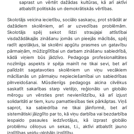
saprast un vērtēt dažādas kultūras, kā arī aktīvi
atbalstīt politiskās un demokrātiskās vērtības.
Skolotājs veicina iecietību, sociālo saskaņu, prot strādāt ar
dažādiem skolēniem, arī ar uzvedības problēmām.
Skolotājs spēj sekot līdzi straujajai attīstībai
visdažādākajās zināšanu jomās un pieejās mācībās, spēj
radīt apstākļus, lai skolēni apgūtu prasmes un gatavību
pārmaiņām, mūžizglītībai un darbam zināšanu sabiedrībā,
kādā viņiem būs jādzīvo. Pedagoga profesionalitātes
nozīmīgs aspekts ir spēja mainīt ne tikai sevi, bet arī
palīdzēt sagatavoties skolēniem un viņu vecākiem
mācīšanās un pārmaiņu nepieciešamībai un sabiedrības
pilnveidošanai. Mūsdienīgs pedagogs aicina cilvēkus
saskatīt sakarības starp vietējo, reģionālo un globālo
mērogu un vērsties pret nevienlīdzību, kā arī izjust
solidaritāti ar tiem, kuru pamattiesības tiek pārkāptas. Viņš
saprot, ka sabiedrība ne tikai jāinformē, bet arī
sistemātiski jāizglīto par to, kā viņu darbība vai bezdarbība
iespaido pasaules iedzīvotājus, kā izprast globālo
problēmu cēloņus un sekas, t.i., aktīvi atbalstīt jauno
izglītības veidu-globālo izglītību.