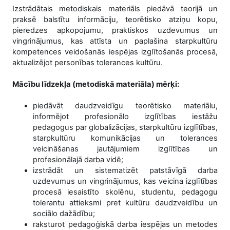
Izstrādātais metodiskais materiāls piedāvā teorijā un
praksē balstītu informāciju, teorētisko atziņu kopu,
pieredzes apkopojumu, praktiskos uzdevumus un
vingrinājumus, kas attīsta un paplašina starpkultūru
kompetences veidošanās iespējas izglītošanās procesā,
aktualizējot personības tolerances kultūru.
Mācību līdzekļa (metodiskā materiāla) mērķi:
piedāvāt daudzveidīgu teorētisko materiālu,
informējot profesionālo izglītības iestāžu
pedagogus par globalizācijas, starpkultūru izglītības,
starpkultūru komunikācijas un tolerances
veicināšanas jautājumiem izglītības un
profesionālajā darba vidē;
izstrādāt un sistematizēt patstāvīgā darba
uzdevumus un vingrinājumus, kas veicina izglītības
procesā iesaistīto skolēnu, studentu, pedagogu
tolerantu attieksmi pret kultūru daudzveidību un
sociālo dažādību;
raksturot pedagoģiskā darba iespējas un metodes