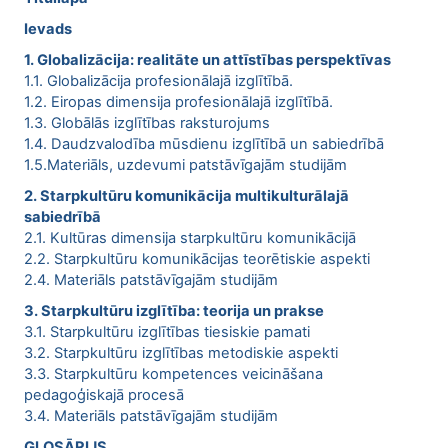
Ievads
1. Globalizācija: realitāte un attīstības perspektīvas
1.1. Globalizācija profesionālajā izglītībā.
1.2. Eiropas dimensija profesionālajā izglītībā.
1.3. Globālās izglītības raksturojums
1.4. Daudzvalodība mūsdienu izglītībā un sabiedrībā
1.5.Materiāls, uzdevumi patstāvīgajām studijām
2. Starpkultūru komunikācija multikulturālajā
sabiedrībā
2.1. Kultūras dimensija starpkultūru komunikācijā
2.2. Starpkultūru komunikācijas teorētiskie aspekti
2.4. Materiāls patstāvīgajām studijām
3. Starpkultūru izglītība: teorija un prakse
3.1. Starpkultūru izglītības tiesiskie pamati
3.2. Starpkultūru izglītības metodiskie aspekti
3.3. Starpkultūru kompetences veicināšana
pedagoģiskajā procesā
3.4. Materiāls patstāvīgajām studijām
GLOSĀRIJS