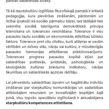
pārstāv sabiedrības locekļi.
Tā kā daudzkultūru izglītības filozofiskajā pamatā ir kritiskā
pedagoģija, kura pievēršas zināšanām, pārdomām un
rīcībai (praksē) kā sociālo pārmaiņu bāzei, tad tādējādi tiek
sekmēta sociālā taisnīguma demokrātiskā principa
īstenošana un tolerances veicināšana. Tolerance ir visu
pasaules tautu sociālās un ekonomiskās attīstības būtisks
faktors. Tolerance pret citu cilvēku, kurš atšķiras ar savām
vērtībām un dzīves stilu, nāciju vai kultūru, ir mūsdienīgās
pasaules harmonijas attīstīšanas priekšnosacījums.
Tolerances progress pasaules kopībā kļūst par
sabiedrības politiskās, juridiskās, psiholoģiskās un
ekoloģiskās kultūras brieduma indikatoru, nācijas
tikumības un sabiedriskās apziņas rādītāju.
Lai pilnveidotu sabiedrības izpratni un bagātinātu indivīdu
zināšanas par starpkultūru komunikācijas un sadarbības
attīstošajiem resursiem un inovatīvajām iespējām šajā
jomā, visu topošo speciālistu izglītošanā ir aktualizējama
starpkultūru kompetences attīstīšana.