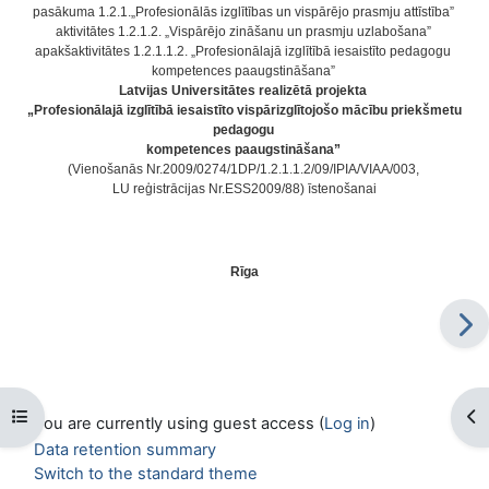
pasākuma 1.2.1.„Profesionālās izglītības un vispārējo prasmju attīstība”
aktivitātes 1.2.1.2. „Vispārējo zināšanu un prasmju uzlabošana”
apakšaktivitātes 1.2.1.1.2. „Profesionālajā izglītībā iesaistīto pedagogu
kompetences paaugstināšana”
Latvijas Universitātes realizētā projekta
„Profesionālajā izglītībā iesaistīto vispārizglītojošo mācību priekšmetu
pedagogu
kompetences paaugstināšana”
(Vienošanās Nr.2009/0274/1DP/1.2.1.1.2/09/IPIA/VIAA/003,
LU reģistrācijas Nr.ESS2009/88) īstenošanai
Rīga
Open course index
Op
You are currently using guest access (
Log in
)
Data retention summary
Switch to the standard theme