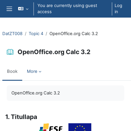
Skip to main content
You are currently using guest
Log
access
in
Side panel
DatZT008
Topic 4
OpenOffice.org Calc 3.2
OpenOffice.org Calc 3.2
Book
More
Completion requirements
OpenOffice.org Calc 3.2
1. Titullapa