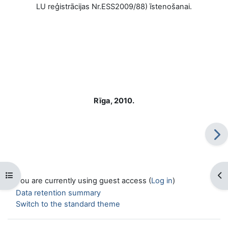
LU reģistrācijas Nr.ESS2009/88) īstenošanai.
Rīga, 2010.
Open course index
Op
You are currently using guest access (
Log in
)
Data retention summary
Switch to the standard theme