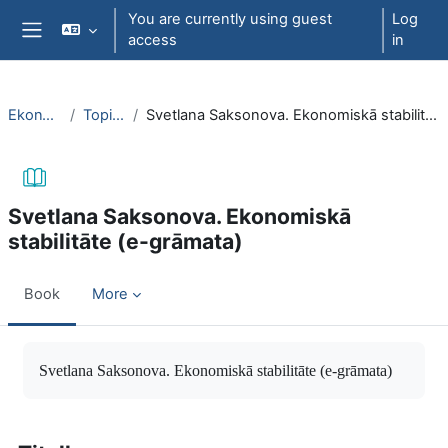
Skip to main content
You are currently using guest
Log
access
in
Side panel
EkonT000
Topic 26
Svetlana Saksonova. Ekonomiskā stabilitāte (e-grāmata)
Svetlana Saksonova. Ekonomiskā
stabilitāte (e-grāmata)
Book
More
Completion requirements
Svetlana Saksonova. Ekonomiskā stabilitāte (e-grāmata)