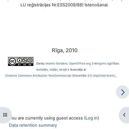
LU reģistrācijas Nr.ESS2009/88) īstenošanai.
Rīga, 2010
Darbu
Imants Gorbāns. OpenOffice.org 3 lietojums izglītības
iestādēs, mājās, birojā
ir licencējis ar
Creative Commons Attribution-NonCommercial-ShareAlike 3.0 Unported licenci
.
Open course index
Op
You are currently using guest access (
Log in
)
Data retention summary