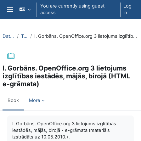
Skip to main content
You are currently using guest
Log
access
in
Side panel
DatZT003
Topic 6
I. Gorbāns. OpenOffice.org 3 lietojums izglītības iestādēs, mājās, birojā (HTML e-grāmata)
I. Gorbāns. OpenOffice.org 3 lietojums
izglītības iestādēs, mājās, birojā (HTML
e-grāmata)
Book
More
Completion requirements
I. Gorbāns. OpenOffice.org 3 lietojums izglītības
iestādēs, mājās, birojā - e-grāmata (materiāls
izstrādāts uz 10.05.2010.) .