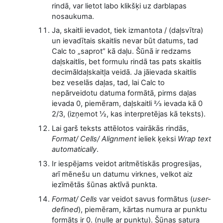
rindā, var lietot labo klikšķi uz darblapas
nosaukuma.
Ja, skaitli ievadot, tiek izmantota / (daļsvītra)
un ievadītais skaitlis nevar būt datums, tad
Calc to „saprot” kā daļu. Šūnā ir redzams
daļskaitlis, bet formulu rindā tas pats skaitlis
decimāldaļskaitļa veidā. Ja jāievada skaitlis
bez veselās daļas, tad, lai Calc to
nepārveidotu datuma formātā, pirms daļas
ievada 0, piemēram, daļskaitli 2⁄3 ievada kā 0
2/3, (izņemot ½, kas interpretējas kā teksts).
Lai garš teksts attēlotos vairākās rindās,
Format/ Cells/ Alignment
ieliek ķeksi
Wrap text
automatically
.
Ir iespējams veidot aritmētiskās progresijas,
arī mēnešu un datumu virknes, velkot aiz
iezīmētās šūnas aktīvā punkta.
Format/ Cells
var veidot savus formātus (
user-
defined
), piemēram, kārtas numura ar punktu
formāts ir 0. (nulle ar punktu). Šūnas satura