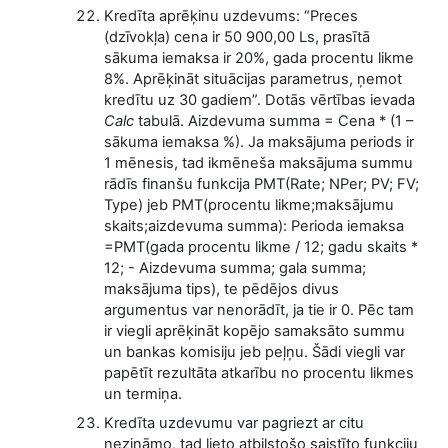
Kredīta aprēķinu uzdevums: “Preces
(dzīvokļa) cena ir 50 900,00 Ls, prasītā
sākuma iemaksa ir 20%, gada procentu likme
8%. Aprēķināt situācijas parametrus, ņemot
kredītu uz 30 gadiem”. Dotās vērtības ievada
Calc
tabulā. Aizdevuma summa = Cena * (1 –
sākuma iemaksa %). Ja maksājuma periods ir
1 mēnesis, tad ikmēneša maksājuma summu
rādīs finanšu funkcija PMT(Rate; NPer; PV; FV;
Type) jeb PMT(procentu likme;maksājumu
skaits;aizdevuma summa): Perioda iemaksa
=PMT(gada procentu likme / 12; gadu skaits *
12; - Aizdevuma summa; gala summa;
maksājuma tips), te pēdējos divus
argumentus var nenorādīt, ja tie ir 0. Pēc tam
ir viegli aprēķināt kopējo samaksāto summu
un bankas komisiju jeb peļņu. Šādi viegli var
papētīt rezultāta atkarību no procentu likmes
un termiņa.
Kredīta uzdevumu var pagriezt ar citu
nezināmo, tad lieto atbilstošo saistīto funkciju