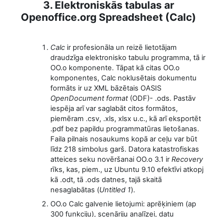
3. Elektroniskās tabulas ar
Openoffice.org Spreadsheet (Calc)
Calc
ir profesionāla un reizē lietotājam
draudzīga elektronisko tabulu programma, tā ir
OO.o komponente. Tāpat kā citas OO.o
komponentes, Calc noklusētais dokumentu
formāts ir uz XML bāzētais OASIS
OpenDocument format
(ODF)- .ods. Pastāv
iespēja arī var saglabāt citos formātos,
piemēram .csv, .xls, xlsx u.c., kā arī eksportēt
.pdf bez papildu programmatūras lietošanas.
Faila pilnais nosaukums kopā ar ceļu var būt
līdz 218 simbolus garš. Datora katastrofiskas
atteices seku novēršanai OO.o 3.1 ir
Recovery
rīks, kas, piem., uz Ubuntu 9.10 efektīvi atkopj
kā .odt, tā .ods datnes, tajā skaitā
nesaglabātas (
Untitled 1
).
OO.o Calc galvenie lietojumi: aprēķiniem (ap
300 funkciju), scenāriju analīzei, datu