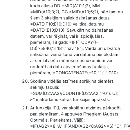
koda atlasa DD =MID(A10;1;2), MM
=MID(A10;3;2), GG =MID(A10;5;2), pēc tam no
šiem 3 skaitļiem saliek dzimšanas datus
=DATE(F10;E10;D10) vai tikai datumu
=DATE(;E10;D10). Savukārt no dzimšanas
datiem, var rēķināt, vai ir izpildījušies,
piemēram, 18 gadi: =IF((TODAY()-
D3)>5840;"ir 18";"nav 18"). Vārda un uzvārda
salikšanai vienā šūnā vai datuma pierakstam
ar senlatviešu mēnešu nosaukumiem var
noderēt arī datu apvienošanas funkcija,
piemēram, =CONCATENATE(H10;".";" ";G10).
Skolēna vidējās atzīmes aprēķina piemērs
sekmju tabulā:
=SUM(D2:AA2)/COUNTIF(D2:AA2;">0"). Uz
F1
ir atrodams katras funkcijas apraksts.
Ar funkciju IF(), var skolēnu atzīmes pārkodēt
par, piemēram, 4 apguves līmeņiem (Augsts,
Optimāls, Pietiekams, Vājš):
=IF(AG2>=8;"A";IF(AND(AG2<8;AG2>=6);"O";IF(