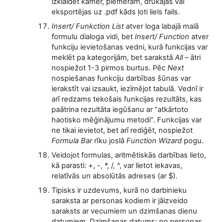
izklaidēt kamēr, piemēram, drukājas vai
eksportējas uz .pdf kāds ļoti liels fails.
Insert/ Funkction List
atver loga labajā malā
formulu dialoga vidi, bet
Insert/ Function
atver
funkciju ievietošanas vedni, kurā funkcijas var
meklēt pa kategorijām, bet sarakstā
All
– ātri
nospiežot 1-3 pirmos burtus. Pēc
Next
nospiešanas funkciju darbības šūnas var
ierakstīt vai izsaukt, iezīmējot tabulā. Vednī ir
arī redzams tekošais funkcijas rezultāts, kas
paātrina rezultāta iegūšanu ar “atkārtoto
haotisko mēģinājumu metodi”. Funkcijas var
ne tikai ievietot, bet arī rediģēt, nospiežot
Formula Bar
rīku joslā
Function Wizard
pogu.
Veidojot formulas, aritmētiskās darbības lieto,
kā parasti: +, -, *, /, ^, var lietot iekavas,
relatīvās un absolūtās adreses (ar $).
Tipisks ir uzdevums, kurā no darbinieku
saraksta ar personas kodiem ir jāizveido
saraksts ar vecumiem un dzimšanas dienu
datumiem. Dzimšanas datums: no personas