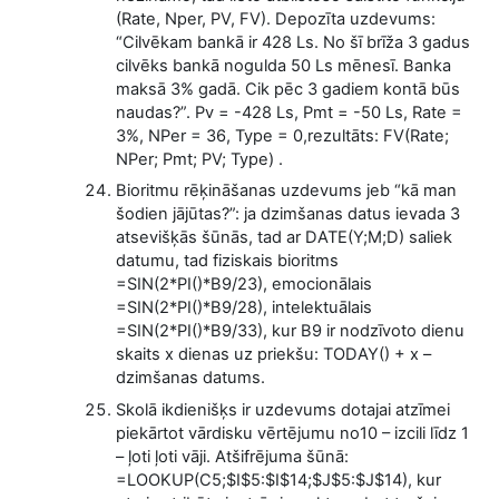
(Rate, Nper, PV, FV). Depozīta uzdevums:
“Cilvēkam bankā ir 428 Ls. No šī brīža 3 gadus
cilvēks bankā nogulda 50 Ls mēnesī. Banka
maksā 3% gadā. Cik pēc 3 gadiem kontā būs
naudas?”. Pv = -428 Ls, Pmt = -50 Ls, Rate =
3%, NPer = 36, Type = 0,rezultāts: FV(Rate;
NPer; Pmt; PV; Type) .
Bioritmu rēķināšanas uzdevums jeb “kā man
šodien jājūtas?”: ja dzimšanas datus ievada 3
atsevišķās šūnās, tad ar DATE(Y;M;D) saliek
datumu, tad fiziskais bioritms
=SIN(2*PI()*B9/23), emocionālais
=SIN(2*PI()*B9/28), intelektuālais
=SIN(2*PI()*B9/33), kur B9 ir nodzīvoto dienu
skaits x dienas uz priekšu: TODAY() + x –
dzimšanas datums.
Skolā ikdienišķs ir uzdevums dotajai atzīmei
piekārtot vārdisku vērtējumu no10 – izcili līdz 1
– ļoti ļoti vāji. Atšifrējuma šūnā:
=LOOKUP(C5;$I$5:$I$14;$J$5:$J$14), kur