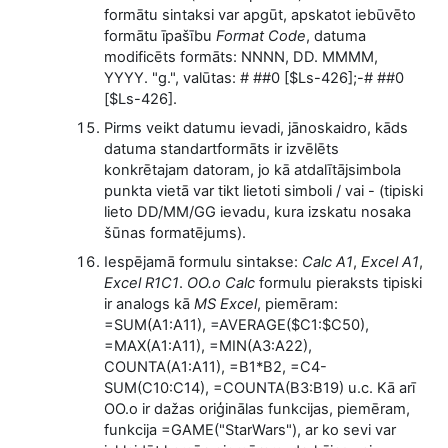
formātu sintaksi var apgūt, apskatot iebūvēto
formātu īpašību
Format Code
, datuma
modificēts formāts: NNNN, DD. MMMM,
YYYY. "g.", valūtas: # ##0 [$Ls-426];-# ##0
[$Ls-426].
Pirms veikt datumu ievadi, jānoskaidro, kāds
datuma standartformāts ir izvēlēts
konkrētajam datoram, jo kā atdalītājsimbola
punkta vietā var tikt lietoti simboli / vai - (tipiski
lieto DD/MM/GG ievadu, kura izskatu nosaka
šūnas formatējums).
Iespējamā formulu sintakse:
Calc A1
,
Excel A1
,
Excel R1C1
.
OO.o Calc
formulu pieraksts tipiski
ir analogs kā
MS Excel
, piemēram:
=SUM(A1:A11), =AVERAGE($C1:$C50),
=MAX(A1:A11), =MIN(A3:A22),
COUNTA(A1:A11), =B1*B2, =C4-
SUM(C10:C14), =COUNTA(B3:B19) u.c. Kā arī
OO.o ir dažas oriģinālas funkcijas, piemēram,
funkcija =GAME("StarWars"), ar ko sevi var