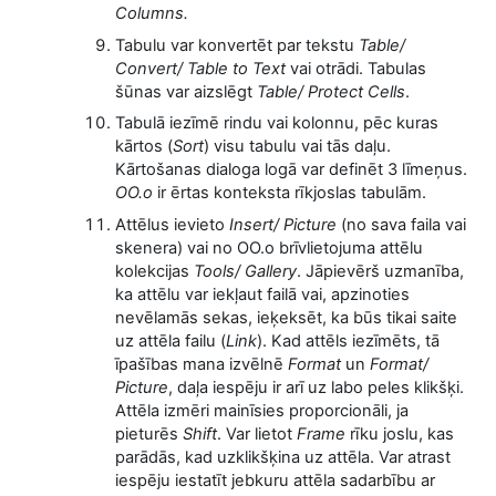
Columns.
Tabulu var konvertēt par tekstu
Table/
Convert/ Table to Text
vai otrādi. Tabulas
šūnas var aizslēgt
Table/ Protect Cells
.
Tabulā iezīmē rindu vai kolonnu, pēc kuras
kārtos (
Sort
) visu tabulu vai tās daļu.
Kārtošanas dialoga logā var definēt 3 līmeņus.
OO.o
ir ērtas konteksta rīkjoslas tabulām.
Attēlus ievieto
Insert/ Picture
(no sava faila vai
skenera) vai no OO.o brīvlietojuma attēlu
kolekcijas
Tools/ Gallery
. Jāpievērš uzmanība,
ka attēlu var iekļaut failā vai, apzinoties
nevēlamās sekas, ieķeksēt, ka būs tikai saite
uz attēla failu (
Link
). Kad attēls iezīmēts, tā
īpašības mana izvēlnē
Format
un
Format/
Picture
, daļa iespēju ir arī uz labo peles klikšķi.
Attēla izmēri mainīsies proporcionāli, ja
pieturēs
Shift
. Var lietot
Frame
rīku joslu, kas
parādās, kad uzklikšķina uz attēla. Var atrast
iespēju iestatīt jebkuru attēla sadarbību ar