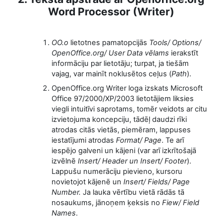
Word Processor (Writer)
OO.o
lietotnes pamatopcijās
Tools/ Options/
OpenOffice.org/ User Data vēlams
ierakstīt
informāciju par lietotāju; turpat, ja tiešām
vajag, var mainīt noklusētos ceļus (
Path
).
OpenOffice.org Writer loga izskats Microsoft
Office 97/2000/XP/2003 lietotājiem liksies
viegli intuitīvi saprotams, tomēr veidots ar citu
izvietojuma koncepciju, tādēļ daudzi rīki
atrodas citās vietās, piemēram, lappuses
iestatījumi atrodas
Format/ Page
. Te arī
iespējo galveni un kājeni (var arī izkrītošajā
izvēlnē
Insert/ Header un Insert/ Footer
).
Lappušu numerāciju pievieno, kursoru
novietojot kājenē un
Insert/ Fields/ Page
Number.
Ja lauka vērtību vietā rādās tā
nosaukums, jānoņem ķeksis no
Fiew/ Field
Names
.