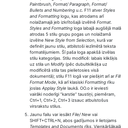
Paintbrush, Format/ Paragraph, Format/
Bullets and Numbering
u.c. F11 atver
Styles
and Formatting
logu, kas atrodams arī
nolaižamajā jeb izkrītošajā izvēlnē
Format
.
Styles and Formatting
loga labajā augšējā malā
atrodas 5 stilu grupu pogas un nolaižamā
izvēlne
New Style from Selection
, kurā
var
definēt jaunu stilu, atbilstoši iezīmētā teksta
formatējumiem. Šī paša loga apakšā izvēlas
stilu kategorijas. Stilu modificē: labais klikšķis
uz stila un
Modify
(pēc dubultklikšķa uz
modificētā stila tas pielietosies visā
dokumentā); stilu F11 logā var piešķirt arī ar
Fill
Format Mode
, kā arī klasiski
Formatting
rīku
joslas
Applay Style
laukā. OO.o ir ieviesti
vairāki noderīgi “karstie” taustiņi, piemēram,
Ctrl+1, Ctrl+2, Ctrl+3 izsauc atbulstošus
virsrakstu stilus.
Jaunu failu var iesākt
File/ New
vai
SHIFT+CTRL+N, abos gadījumos ir lietojams
Templates and Documents rīks
. Vienkāršākajā