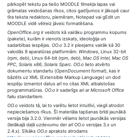
pārkopēt tekstu pa tiešo MOODLE tīmekļa lapas vai
grāmatas veidošanas rīkos, citos gadījumos ir jākopē caur
tīra teksta redaktoru, piemēram, Notepad vai gEdit un
MOODLE vidē vēlreiz jāveic formatēšana.
OpenOffice.org
ir veidots kā vairāku programmu kopums
(pakete), kurām ir vienots izskats, ideoloģija un
sadarbības iespējas.
OO.o
3.2 ir pieejams vairāk kā 30
valodās 9 aparatūras platformām:
Windows
, Linux 32-bit
(rpm, deb), Linux 64-bit (rpm, deb),
Mac OS Intel, Mac OS
PPC, Solaris x86, Solaris Sparc
.
OO.o
lieto atvērto
dokumentu standartu (
OpenDocument format
), kas ir
bāzēts uz XML (Extensible Markup Language) un dod
iespēju izmantot datus arī no citas XML atbalstošas
programmatūras.
OO.o
ir saderīgs ari ar
Microsoft Office
failu standartiem.
OO.o
veidots tā, lai to varētu lietot intuitīvi, viegli atrodot
nepieciešamos rīkus. Šī materiāla tapšanas brīdi jaunākā
versija bija 3.2.0. Vienmēr vēlams lietot jaunākās versijas
(lielākajā daļā uzdevumu der arī OO.o versijas 3.x un
2.4.x). Sīkāks
OO.o
apraksts atrodams