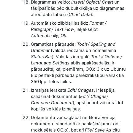
Diagrammas veido:
Insert/ Object/ Chart
un
tās īpašībās pēc dubultklikšķa uz diagrammas
atrod datu tabulu (
Chart Data
).
Automātisko zilbjdali ieslēdz
Format /
Paragraph/ Text Flow
, ieķeksējot
Automatically, Ok
.
Gramatikas pārbaude:
Tools/ Spelling and
Grammar
(valoda redzama un nomaināma
Status Bar
). Valodas ieregulē
Tools/ Options/
Language Settings
abās apakšsadaļās. Ir
pārbaudīts, ka, piemēram, OO.o 3.x uz Ubuntu
8.x perfekti pārbauda pareizrakstību vairāk kā
350 lpp. lielos failos.
Izmaiņas ieraksta
Edit/ Chages
. Ir iespēja
salīdzināt dokumentus (
Edit/ Chages/
Compare Document
), apstiprinot vai noraidot
kopijās veiktās izmaiņas.
Dokumentu var saglabāt ne tikai atvērtajā
dokumentu standartā ar paplašinājumu .odt
(noklusētais OO.o), bet arī
File/ Save As
citu