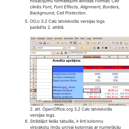
nosacījumu formatējumi atrodas
Format/ Cell
cilnēs
Font, Font Effects, Alignment, Borders,
Background, Cell Protection
.
OO.o 3.2 Calc latviskotās versijas logs
parādīts 2. attēlā.
2. att. OpenOffice.org 3.2 Calc latviskotās
versijas logs.
Strādājot lielās tabulās, ir ērti kolonnu
virsrakstu rindu un/vai kolonnas ar numerāciju