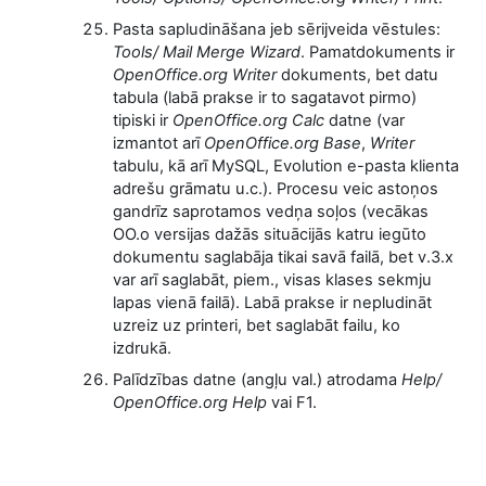
Pasta sapludināšana jeb sērijveida vēstules:
Tools/ Mail Merge Wizard
. Pamatdokuments ir
OpenOffice.org Writer
dokuments, bet datu
tabula (labā prakse ir to sagatavot pirmo)
tipiski ir
OpenOffice.org Calc
datne (var
izmantot arī
OpenOffice.org Base
,
Writer
tabulu, kā arī MySQL, Evolution e-pasta klienta
adrešu grāmatu u.c.). Procesu veic astoņos
gandrīz saprotamos vedņa soļos (vecākas
OO.o versijas dažās situācijās katru iegūto
dokumentu saglabāja tikai savā failā, bet v.3.x
var arī saglabāt, piem., visas klases sekmju
lapas vienā failā). Labā prakse ir nepludināt
uzreiz uz printeri, bet saglabāt failu, ko
izdrukā.
Palīdzības datne (angļu val.) atrodama
Help/
OpenOffice.org Help
vai F1.