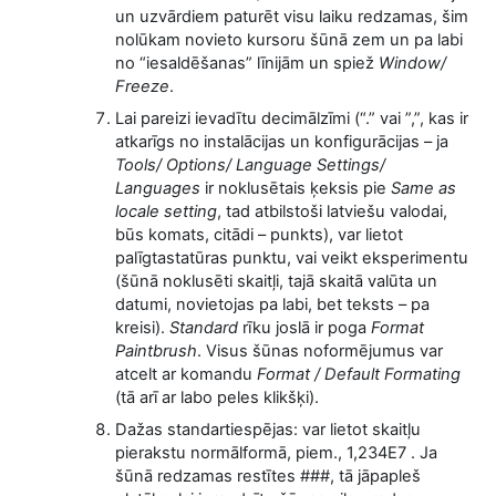
un uzvārdiem paturēt visu laiku redzamas, šim
nolūkam novieto kursoru šūnā zem un pa labi
no “iesaldēšanas” līnijām un spiež
Window/
Freeze
.
Lai pareizi ievadītu decimālzīmi (“.” vai ”,”, kas ir
atkarīgs no instalācijas un konfigurācijas – ja
Tools/ Options/ Language Settings/
Languages
ir noklusētais ķeksis pie
Same as
locale setting
, tad atbilstoši latviešu valodai,
būs komats, citādi – punkts), var lietot
palīgtastatūras punktu, vai veikt eksperimentu
(šūnā noklusēti skaitļi, tajā skaitā valūta un
datumi, novietojas pa labi, bet teksts – pa
kreisi).
Standard
rīku joslā ir poga
Format
Paintbrush
. Visus šūnas noformējumus var
atcelt ar komandu
Format / Default Formating
(tā arī ar labo peles klikšķi).
Dažas standartiespējas: var lietot skaitļu
pierakstu normālformā, piem., 1,234E7 . Ja
šūnā redzamas restītes ###, tā jāpapleš