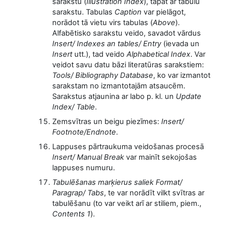
sarakstu (
Illustration Index
), tāpat ar tabulu
sarakstu. Tabulas
Caption
var pielāgot,
norādot tā vietu virs tabulas (
Above
).
Alfabētisko sarakstu veido, savadot vārdus
Insert/ Indexes an tables/ Entry
(ievada un
Insert
utt.), tad veido
Alphabetical Index
. Var
veidot savu datu bāzi literatūras sarakstiem:
Tools/ Bibliography Database
, ko var izmantot
sarakstam no izmantotajām atsaucēm.
Sarakstus atjaunina ar labo p. kl. un
Update
Index/ Table
.
Zemsvītras un beigu piezīmes:
Insert/
Footnote/Endnote
.
Lappuses pārtraukuma veidošanas procesā
Insert/ Manual Break
var mainīt sekojošas
lappuses numuru.
Tabulēšanas marķierus saliek Format/
Paragrap/ Tabs
, te var norādīt vilkt svītras ar
tabulēšanu (to var veikt arī ar stiliem, piem.,
Contents 1
).