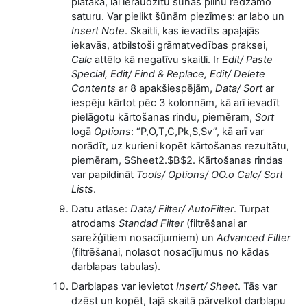
platāka, lai ieraudzītu šūnas pilnu redzamo
saturu. Var pielikt šūnām piezīmes: ar labo un
Insert Note
. Skaitli, kas ievadīts apaļajās
iekavās, atbilstoši grāmatvedības praksei,
Calc
attēlo kā negatīvu skaitli. Ir
Edit/ Paste
Special, Edit/ Find & Replace, Edit/ Delete
Contents
ar 8 apakšiespējām,
Data/ Sort
ar
iespēju kārtot pēc 3 kolonnām, kā arī ievadīt
pielāgotu kārtošanas rindu, piemēram,
Sort
logā
Options
: “P,O,T,C,Pk,S,Sv”, kā arī var
norādīt, uz kurieni kopēt kārtošanas rezultātu,
piemēram, $Sheet2.$B$2. Kārtošanas rindas
var papildināt
Tools/ Options/ OO.o Calc/ Sort
Lists
.
Datu atlase:
Data/ Filter/ AutoFilter
. Turpat
atrodams
Standad Filter
(filtrēšanai ar
sarežģītiem nosacījumiem) un
Advanced Filter
(filtrēšanai, nolasot nosacījumus no kādas
darblapas tabulas).
Darblapas var ievietot
Insert/ Sheet
. Tās var
dzēst un kopēt, tajā skaitā pārvelkot darblapu