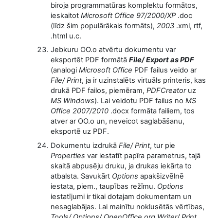
biroja programmatūras komplektu formātos,
ieskaitot
Microsoft Office 97/2000/XP
.doc
(līdz šim populārākais formāts),
2003
.xml, rtf,
.html u.c.
Jebkuru OO.o atvērtu dokumentu var
eksportēt PDF formātā
File/ Export as PDF
(analogi
Microsoft Office
PDF failus veido ar
File/ Print
, ja ir uzinstalēts virtuāls printeris, kas
drukā PDF failos, piemēram,
PDFCreator
uz
MS Windows
). Lai veidotu PDF failus no
MS
Office 2007/2010
.docx formāta failiem, tos
atver ar OO.o un, neveicot saglabāšanu,
eksportē uz PDF.
Dokumentu izdrukā
File/ Print
, tur pie
Properties
var iestatīt papīra parametrus, tajā
skaitā abpusēju druku, ja drukas iekārta to
atbalsta. Savukārt
Options
apakšizvēlnē
iestata, piem., taupības režīmu.
Options
iestatījumi ir tikai dotajam dokumentam un
nesaglabājas. Lai mainītu noklusētās vērtības,
Tools/ Options/ OpenOffice.org Writer/ Print
.