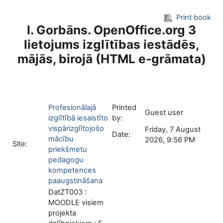
Skip to main content
Print book
I. Gorbāns. OpenOffice.org 3
lietojums izglītības iestādēs,
mājās, birojā (HTML e-grāmata)
Profesionālajā
Printed
Guest user
izglītībā iesaistīto
by:
vispārizglītojošo
Friday, 7 August
Date:
mācību
2026, 9:56 PM
Site:
priekšmetu
pedagogu
kompetences
paaugstināšana
DatZT003 :
MOODLE visiem
projekta