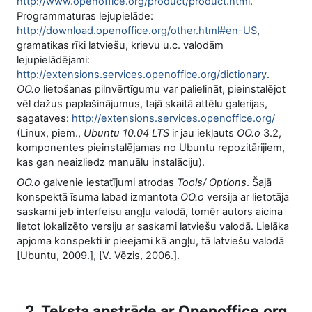
http://www.openoffice.org/product/product.html
.
Programmaturas lejupielāde:
http://download.openoffice.org/other.html#en-US
,
gramatikas rīki latviešu, krievu u.c. valodām
lejupielādējami:
http://extensions.services.openoffice.org/dictionary
.
OO.o
lietošanas pilnvērtīgumu var palielināt, pieinstalējot
vēl dažus paplašinājumus, tajā skaitā attēlu galerijas,
sagataves:
http://extensions.services.openoffice.org/
(Linux, piem.,
Ubuntu 10.04 LTS
ir jau iekļauts
OO.o
3.2,
komponentes pieinstalējamas no Ubuntu repozitārijiem,
kas gan neaizliedz manuālu instalāciju).
OO.o
galvenie iestatījumi atrodas
Tools/ Options
. Šajā
konspektā īsuma labad izmantota
OO.o
versija ar lietotāja
saskarni jeb interfeisu angļu valodā, tomēr autors aicina
lietot lokalizēto versiju ar saskarni latviešu valodā. Lielāka
apjoma konspekti ir pieejami kā angļu, tā latviešu valodā
[Ubuntu, 2009.], [V. Vēzis, 2006.].
2. Teksta apstrāde ar Openoffice.org