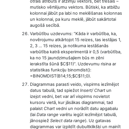
otrais atribūts ir atzīmju vektors, bet trešais –
mutisko vērtējumu vektors. Būtiski, ka atbilžu
kolonnai jābūt pa labi no meklēšanas kolonnas
un kolonnai, pa kuru meklē, jābūt sakārtotai
augošā secībā.
Varbūtību uzdevums: “Kāda ir varbūtība, ka,
novērojumu atkārtojot 15 reizes, tas iestājas 1,
2, 3 … 15 reizes, ja notikuma iestāšanās
varbūtība katrā eksperimentā ir 0,5 (varbūtība,
ka no 15 jaundzimušajiem būs m zēni
ierakstīta šūnā $C$11)”. Uzdevumu risina ar
statistikas funkciju binomdist():
=BINOMDIST(B14;15;$C$11;0).
Diagrammas parasti veido, vispirms iezīmējot
datus tabulā, tad spiežot
Insert/ Chart
un
izejot vedni, bet var arī vispirms novietot
kursoru vietā, kur jāsākas diagrammai, tad
palaist
Chart
vedni un norādīt datu apgabalu
(lai
Data range
varētu iegūt iezīmējot tabulā,
jānospiež
Select data range
). Uz gatavas
diagrammas var izpildīt dubultklikšķi un mainīt