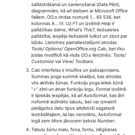
salīdzināšanai un savienošanai (
Data Pilot
),
diagrammām, kā arī darbam ar
Microsoft Office
failiem. OO.o rindas numurē 1... 65 536, bet
kolonnas A... IV. Uz
F1
un izvēlnē
Help
ir
palīdzības datne,
What's This?
, tiešsaistes
palīdzība, iespēja tiešsaistē tulkot un ziņot par
kļūdu. Lietotnes pamatiestatījumi atrodas
Tools/ Options/ OpenOffice.org Calc
, bet rīku
joslas modificē kā visās OO.o lietotnēs:
Tools/
Customize
vai
View/ Toolbars
.
Calc interfeiss ir intuitīvs un pašsaprotams.
Summas poga summē skaitļus, kas atrodas
virs aktīvās šūnas. Funkciju poga ieliek šūnā
“=” zīmi un atver funkciju logu.
Format
izvēlnē
ir tipiskās iespējas, kā arī
Autoformat
, kas ātri
noformē iezīmēto tabulu, bet var izmainīt
pielāgotos datu tipus atbilstoši sagatavē
iestrādātajiem, lai tas nenotiktu,
Autoformat
logā zem
More
jānoņem ķeksis
Number
.
Tabulu šūnu malu, fona, fontu, slēgšanas