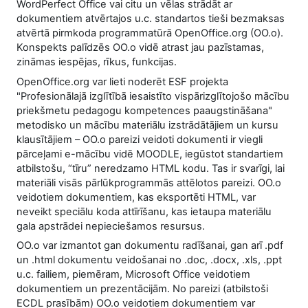
WordPerfect Office vai citu un vēlas strādāt ar
dokumentiem atvērtajos u.c. standartos tieši bezmaksas
atvērtā pirmkoda programmatūrā OpenOffice.org (OO.o).
Konspekts palīdzēs OO.o vidē atrast jau pazīstamas,
zināmas iespējas, rīkus, funkcijas.
OpenOffice.org var lieti noderēt ESF projekta
"Profesionālajā izglītībā iesaistīto vispārizglītojošo mācību
priekšmetu pedagogu kompetences paaugstināšana"
metodisko un mācību materiālu izstrādātājiem un kursu
klausītājiem – OO.o pareizi veidoti dokumenti ir viegli
pārceļami e-mācību vidē MOODLE, iegūstot standartiem
atbilstošu, “tīru” neredzamo HTML kodu. Tas ir svarīgi, lai
materiāli visās pārlūkprogrammās attēlotos pareizi. OO.o
veidotiem dokumentiem, kas eksportēti HTML, var
neveikt speciālu koda attīrīšanu, kas ietaupa materiālu
gala apstrādei nepieciešamos resursus.
OO.o var izmantot gan dokumentu radīšanai, gan arī .pdf
un .html dokumentu veidošanai no .doc, .docx, .xls, .ppt
u.c. failiem, piemēram, Microsoft Office veidotiem
dokumentiem un prezentācijām. No pareizi (atbilstoši
ECDL prasībām) OO.o veidotiem dokumentiem var