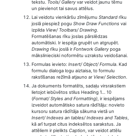
tekstu.
Tools/ Gallery
var veidot jaunu tēmu
un pievienot tai savus attēlus.
Lai veidotu vienkāršu zīmējumu
Standard
rīku
joslā piespiež pogu
Show Draw Functions
vai
izpilda
View/ Toolbars/ Drawing
.
Formatēšanas rīku joslas pārslēdzas
automātiski. Ir iespēja grupēt un atgrupēt.
Drawing
rīku joslā ir
Fontwork Gallery
poga
mākslinieciski noformētu uzrakstu veidošanai.
Formulas ievieto:
Insert/ Object/ Formula
. Kad
formulu dialoga logu aiztaisa, to formulu
rakstīšanas režīmā atjauno ar
View/ Selection
.
Ja dokuments formatēts, sadaļu virsrakstiem
lietojot iebūvētos stilus Heading 1... 10
(
Format/ Styles and Formatting)
, ir iespējams
izveidot automātisko satura rādītāju: novieto
kursoru satura rādītāja sākuma vietā un
Insert/ Indexes an tables/ Indexes and Tables
,
kā arī turpat citus indeksētos sarakstus. Ja
attēliem ir pielikts
Caption
, var veidot attēlu