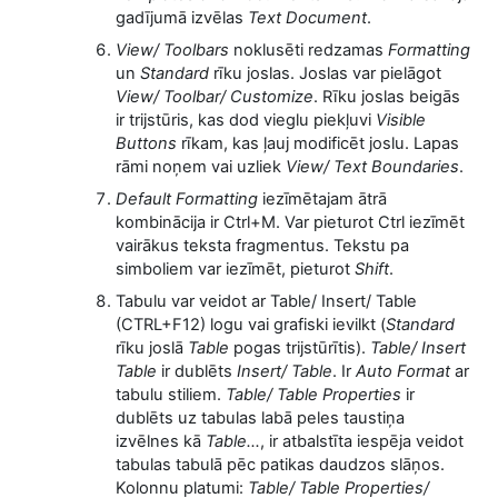
gadījumā izvēlas
Text Document
.
View/ Toolbars
noklusēti redzamas
Formatting
un
Standard
rīku joslas. Joslas var pielāgot
View/ Toolbar/ Customize
. Rīku joslas beigās
ir trijstūris, kas dod vieglu piekļuvi
Visible
Buttons
rīkam, kas ļauj modificēt joslu. Lapas
rāmi noņem vai uzliek
View/ Text Boundaries
.
Default Formatting
iezīmētajam ātrā
kombinācija ir Ctrl+M. Var pieturot Ctrl iezīmēt
vairākus teksta fragmentus. Tekstu pa
simboliem var iezīmēt, pieturot
Shift
.
Tabulu var veidot ar Table/ Insert/ Table
(CTRL+F12) logu vai grafiski ievilkt (
Standard
rīku joslā
Table
pogas trijstūrītis).
Table/ Insert
Table
ir dublēts
Insert/ Table
. Ir
Auto Format
ar
tabulu stiliem.
Table/ Table Properties
ir
dublēts uz tabulas labā peles taustiņa
izvēlnes kā
Table...
, ir atbalstīta iespēja veidot
tabulas tabulā pēc patikas daudzos slāņos.
Kolonnu platumi:
Table/ Table Properties/