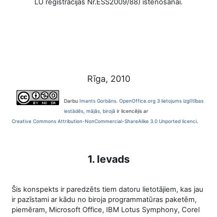
LU reģistrācijas Nr.ESS2009/88) īstenošanai.
Rīga, 2010
Darbu
Imants Gorbāns. OpenOffice.org 3 lietojums izglītības
iestādēs, mājās, birojā
ir licencējis ar
Creative Commons Attribution-NonCommercial-ShareAlike 3.0 Unported licenci
.
1. Ievads
Šis konspekts ir paredzēts tiem datoru lietotājiem, kas jau
ir pazīstami ar kādu no biroja programmatūras paketēm,
piemēram, Microsoft Office, IBM Lotus Symphony, Corel