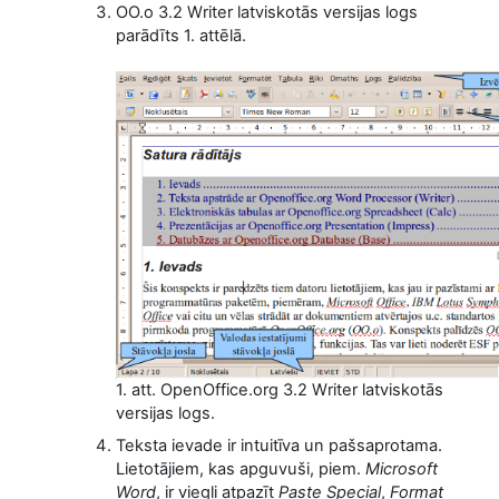
OO.o 3.2 Writer latviskotās versijas logs
parādīts 1. attēlā.
1. att. OpenOffice.org 3.2 Writer latviskotās
versijas logs.
Teksta ievade ir intuitīva un pašsaprotama.
Lietotājiem, kas apguvuši, piem.
Microsoft
Word
, ir viegli atpazīt
Paste Special
,
Format