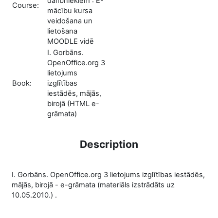
dalībniekiem : E-
Course:
mācību kursa
veidošana un
lietošana
MOODLE vidē
I. Gorbāns.
OpenOffice.org 3
lietojums
Book:
izglītības
iestādēs, mājās,
birojā (HTML e-
grāmata)
Description
I. Gorbāns. OpenOffice.org 3 lietojums izglītības iestādēs,
mājās, birojā - e-grāmata (materiāls izstrādāts uz
10.05.2010.) .