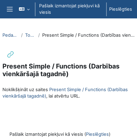
Atvērt galveno saturu
Pašlaik izmantojat piekļuvi kā
Pieslēgties
viesis
Sānu panelis
PedaT060
Topic 2
Present Simple / Functions (Darbības vienkāršajā tagadnē)
Present Simple / Functions (Darbības
vienkāršajā tagadnē)
Izpildes nosacījumi
Noklikšķināt uz saites
Present Simple / Functions (Darbības
vienkāršajā tagadnē)
, lai atvērtu URL.
Pašlaik izmantojat piekļuvi kā viesis (
Pieslēgties
)