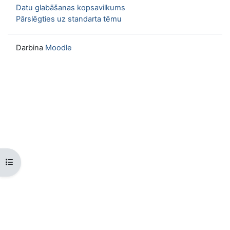
Datu glabāšanas kopsavilkums
Pārslēgties uz standarta tēmu
Darbina
Moodle
Atvērt kursu indeksu