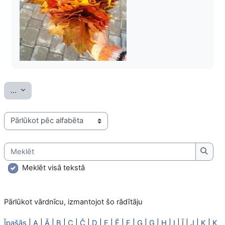
Eksportēt ierakstus
...
Pārlūkot vārdnīcu, izmantojot šo rādītāju
Meklēt
Meklē
Meklēt visā tekstā
Pārlūkot vārdnīcu, izmantojot šo rādītāju
Īpašās
|
A
|
Ā
|
B
|
C
|
Č
|
D
|
E
|
Ē
|
F
|
G
|
Ģ
|
H
|
I
|
Ī
|
J
|
K
|
Ķ