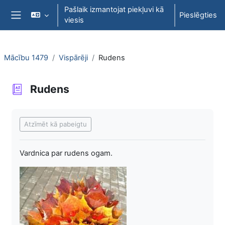
Atvērt galveno saturu
Pašlaik izmantojat piekļuvi kā
Pieslēgties
viesis
Sānu panelis
Mācību 1479
Vispārēji
Rudens
Rudens
Izpildes nosacījumi
Atzīmēt kā pabeigtu
Vardnica par rudens ogam.