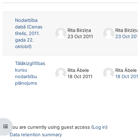
Status
List of discussions. Showing 2 of 2 d
Nodarbība
dabā (Cenas
Rita Birziņa
Rita Birziņa
tīrelis, 2011.
23 Oct 2011
23 Oct 201
gada 22.
oktobrī)
Tālākizglītības
kursu
Rita Ābele
Rita Ābele
nodarbību
18 Oct 2011
18 Oct 201
plānojums
Open course index
You are currently using guest access (
Log in
)
Data retention summary