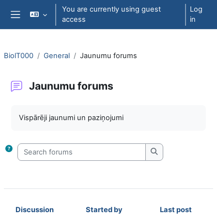
Skip to main content
You are currently using guest
Log
access
in
Side panel
BiolT000
General
Jaunumu forums
Jaunumu forums
Completion requirements
Vispārēji jaunumi un paziņojumi
Search forums
Search forums
Discussion
Started by
Last post