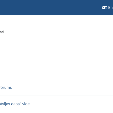
Eng
ral
outline
forums
Forum
tvijas daba" vide