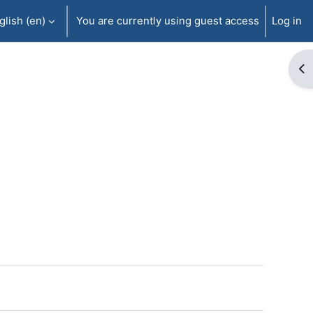
lish ‎(en)‎
You are currently using guest access
Log in
Op