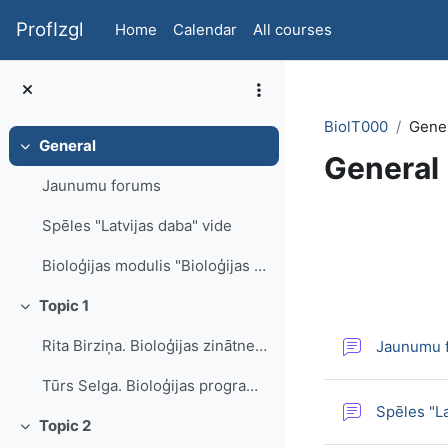
Skip to main content
ProfIzgl
Home
Calendar
All courses
BiolT000
Gene
General
Collapse
General
Jaunumu forums
Section 
Spēles "Latvijas daba" vide
Bioloģijas modulis "Bioloģijas skolotāja pr...
Topic 1
Collapse
Rita Birziņa. Bioloģijas zinātne un mācību priekšmets
Jaunumu 
Tūrs Selga. Bioloģijas programma
Spēles "La
Topic 2
Collapse