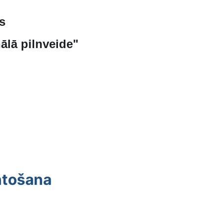
s
ālā pilnveide"
antošana