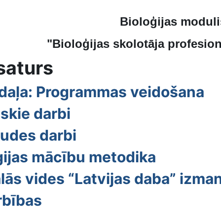
Bioloģijas moduli
"Bioloģijas skolotāja profesion
saturs
daļa: Programmas veidošana
iskie darbi
udes darbi
ģijas mācību metodika
ālās vides “Latvijas daba” izm
rbības