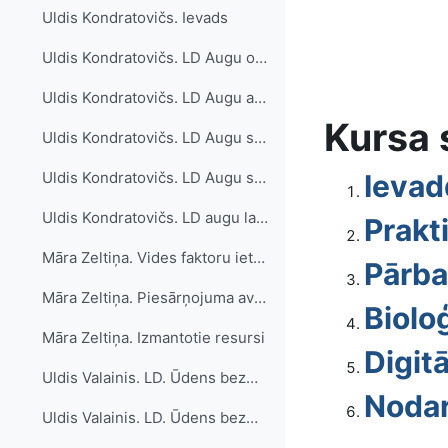
Uldis Kondratovičs. Ievads
Uldis Kondratovičs. LD Augu organismiem raksturīgās šūnu struktūras – plastīdas, rezerves vielas, kristāliskie ieslēgumi, vakuolas, šūnapvalks.
Uldis Kondratovičs. LD Augu audi, to iedalījums. Meristēmas, pastāvīgie audi, to tipi un uzbūves īpatnības.
Kursa 
Uldis Kondratovičs. LD Augu stumbra un saknes primārā uzbūve.
Ievad
Uldis Kondratovičs. LD Augu stumbra un saknes sekundārā uzbūve
Uldis Kondratovičs. LD augu lapas anatomiskā uzbūve. Lapu koku un skuju koku lapas uzbūves īpatnības saistībā ar to funkciju specifiku
Prakt
Māra Zeltiņa. Vides faktoru ietekme uz organismu mijiedarbību un ekosistēmu stabilitāti
Pārba
Māra Zeltiņa. Piesārņojuma avotu un to ietekmes uz organismiem
Biolo
Māra Zeltiņa. Izmantotie resursi
Digit
Uldis Valainis. LD. Ūdens bezmugurkaulnieku daudzveidība (izmantojot attēlus)
Noda
Uldis Valainis. LD. Ūdens bezmugurkaulnieku daudzveidība (izmantojot dabas paraugus)