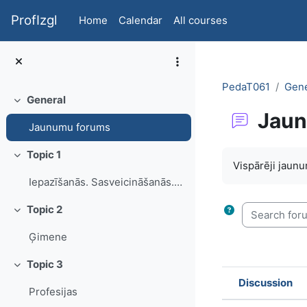
Skip to main content
ProfIzgl
Home
Calendar
All courses
PedaT061
Gene
General
Collapse
Jaun
Jaunumu forums
Completion re
Topic 1
Collapse
Vispārēji jaun
Iepazīšanās. Sasveicināšanās. PIlsēta. Adrese. Telefona Nr.
Search forum
Topic 2
Collapse
Ģimene
Topic 3
Collapse
Discussion
Profesijas
Status