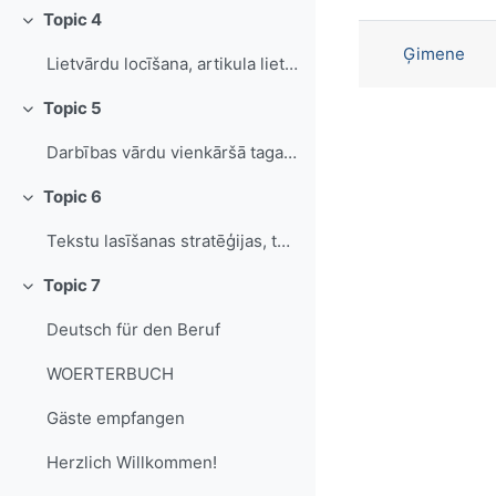
List of di
Topic 4
Collapse
Ģimene
Lietvārdu locīšana, artikula lietošana
Topic 5
Collapse
Darbības vārdu vienkāršā tagadne (stiprie un vājie darbības vārdi)
Topic 6
Collapse
Tekstu lasīšanas stratēģijas, tekstu veidi, lasīšanas veidi
Topic 7
Collapse
Deutsch für den Beruf
WOERTERBUCH
Gäste empfangen
Herzlich Willkommen!