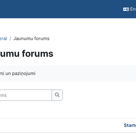
Eng
ral
Jaunumu forums
umu forums
quirements
umi un paziņojumi
s
Search forums
Start