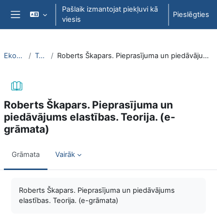
Atvērt galveno saturu
Pašlaik izmantojat piekļuvi kā
Pieslēgties
viesis
Sānu panelis
EkonT000
Topic 7
Roberts Škapars. Pieprasījuma un piedāvājums elastības. Teorija. (e-grāmata)
Roberts Škapars. Pieprasījuma un
piedāvājums elastības. Teorija. (e-
grāmata)
Grāmata
Vairāk
Izpildes nosacījumi
Roberts Škapars. Pieprasījuma un piedāvājums
elastības. Teorija. (e-grāmata)