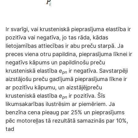
Ir svarīgi, vai krusteniskā pieprasījuma elastība ir
pozitīva vai negatīva, jo tas rāda, kādas
lietojamības attiecības ir abu preču starpā. Ja
preces viena otru papildina, pieprasījuma līknei ir
negatīvs kāpums un papildinošu preču
krusteniskā elastība
e
ir negatīva. Savstarpēji
pn
aizstājošu preču gadījumā pieprasījuma līkne ir
ar pozitīvu kāpumu, un aizstājējpreču
krusteniskā elastība
e
ir pozitīva. Šīs
pn
likumsakarības ilustrēsim ar piemēriem. Ja
benzīna cena pieaug par 25% un pieprasījums
pēc motoreļļas tā rezultātā samazinās par 10%,
tad