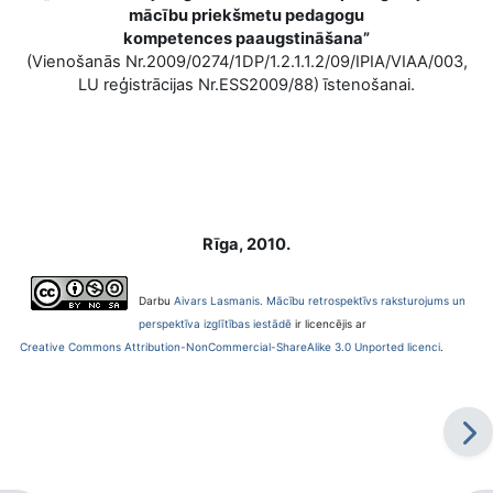
mācību priekšmetu pedagogu
kompetences paaugstināšana”
(Vienošanās Nr.2009/0274/1DP/1.2.1.1.2/09/IPIA/VIAA/003,
LU reģistrācijas Nr.ESS2009/88) īstenošanai.
Rīga, 2010.
Darbu
Aivars Lasmanis. Mācību retrospektīvs raksturojums un
perspektīva izglītības iestādē
ir licencējis ar
Creative Commons Attribution-NonCommercial-ShareAlike 3.0 Unported licenci
.