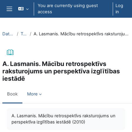
Skip to main content
You are currently using guest
Log
access
in
Side panel
DatZT003
Topic 1
A. Lasmanis. Mācību retrospektīvs raksturojums un perspektīva izglītības iestādē
A. Lasmanis. Mācību retrospektīvs
raksturojums un perspektīva izglītības
iestādē
Book
More
Completion requirements
A. Lasmanis. Mācību retrospektīvs raksturojums un
perspektīva izglītības iestādē (2010)