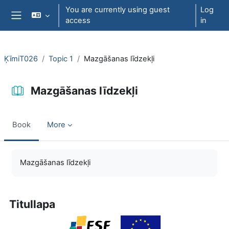
Skip to main content
You are currently using guest
Log
access
in
Side panel
ĶīmiT026
Topic 1
Mazgāšanas līdzekļi
Mazgāšanas līdzekļi
Book
More
Completion requirements
Mazgāšanas līdzekļi
Titullapa