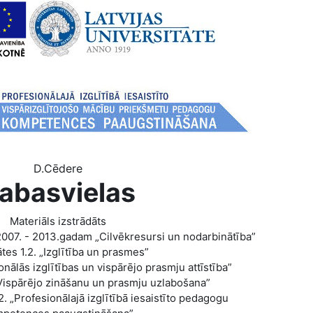
D.Cēdere
abasvielas
Materiāls izstrādāts
07. - 2013.gadam „Cilvēkresursi un nodarbinātība”
ātes 1.2. „Izglītība un prasmes”
nālās izglītības un vispārējo prasmju attīstība”
. „Vispārējo zināšanu un prasmju uzlabošana”
.2. „Profesionālajā izglītībā iesaistīto pedagogu