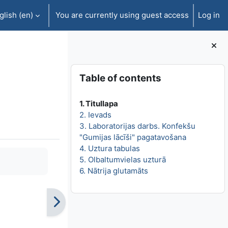
lish ‎(en)‎
You are currently using guest access
Log in
Blocks
Skip Table of contents
Table of contents
1. Titullapa
2. Ievads
3. Laboratorijas darbs. Konfekšu
"Gumijas lācīši" pagatavošana
4. Uztura tabulas
5. Olbaltumvielas uzturā
6. Nātrija glutamāts