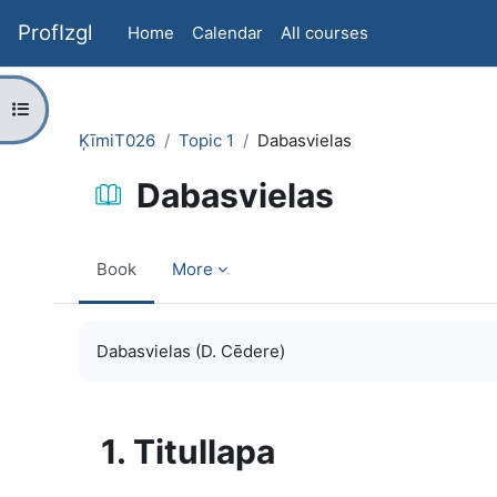
Skip to main content
ProfIzgl
Home
Calendar
All courses
Open course index
ĶīmiT026
Topic 1
Dabasvielas
Dabasvielas
Book
More
Completion requirements
Dabasvielas (D. Cēdere)
1. Titullapa