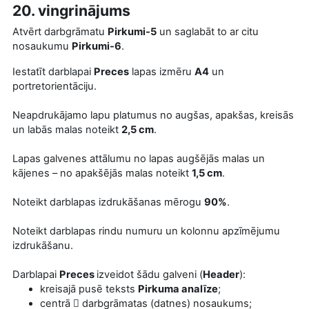
20. vingrinājums
Atvērt darbgrāmatu
Pirkumi-5
un saglabāt to ar citu
nosaukumu
Pirkumi-6
.
Iestatīt darblapai
Preces
lapas izmēru
A4
un
portretorientāciju.
Neapdrukājamo lapu platumus no augšas, apakšas, kreisās
un labās malas noteikt
2,5 cm
.
Lapas galvenes attālumu no lapas augšējās malas un
kājenes – no apakšējās malas noteikt
1,5 cm
.
Noteikt darblapas izdrukāšanas mērogu
90%
.
Noteikt darblapas rindu numuru un kolonnu apzīmējumu
izdrukāšanu.
Darblapai
Preces
izveidot šādu galveni (
Header
):
kreisajā pusē teksts
Pirkuma analīze
;
centrā
darbgrāmatas (datnes) nosaukums;
