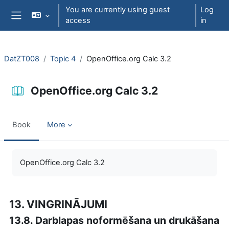
Skip to main content
You are currently using guest
Log
access
in
Side panel
DatZT008
Topic 4
OpenOffice.org Calc 3.2
OpenOffice.org Calc 3.2
Book
More
Completion requirements
OpenOffice.org Calc 3.2
13. VINGRINĀJUMI
13.8. Darblapas noformēšana un drukāšana