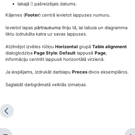
labajā
pašreizējais datums.

Kājenes (
Footer
) centrā ievietot lappuses numuru.
Ievietot lapas
pārtraukuma
līniju tā, lai tabula un diagramma
tiktu izdrukāta katra uz savas lappuses.
Atzīmējot izvēles rūtiņu
Horizontal
grupā
Table alignment
dialoglodziņa
Page Style: Default
lappusē
Page
,
informāciju centrēt lappusē horizontālā virzienā.
Ja iespējams, izdrukāt darblapu
Preces
divos eksemplāros.
Saglabāt darbgrāmatā veiktās izmaiņas.