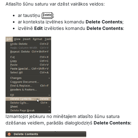
Atlasīto šūnu saturu var dzēst vairākos veidos:
ar taustiņu
;
ar konteksta izvēlnes komandu
Delete
Contents
;
izvēlnē
Edit
izvēloties komandu
Delete Contents
:
Izmantojot jebkuru no minētajiem atlasīto šūnu satura
dzēšanas veidiem, parādās dialoglodziņš
Delete Contents: