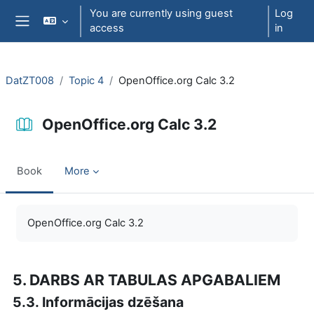
Skip to main content
You are currently using guest
Log
access
in
Side panel
DatZT008
Topic 4
OpenOffice.org Calc 3.2
OpenOffice.org Calc 3.2
Book
More
Completion requirements
OpenOffice.org Calc 3.2
5. DARBS AR TABULAS APGABALIEM
5.3. Informācijas dzēšana