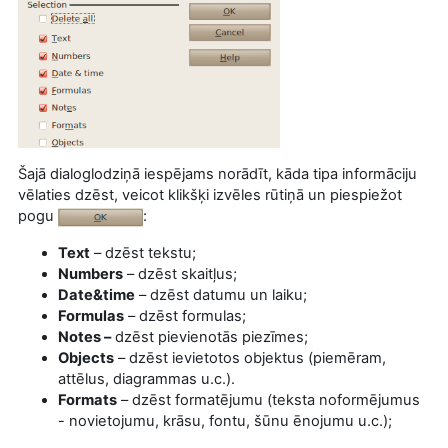
Šajā dialoglodziņā
iespējams norādīt, kāda tipa informāciju
vēlaties dzēst, veicot klikšķi izvēles rūtiņā un piespiežot
pogu
:
Text
– dzēst tekstu;
Numbers
– dzēst skaitļus;
Date&time
– dzēst datumu un laiku;
Formulas
– dzēst formulas;
Notes –
dzēst pievienotās piezīmes;
Objects
– dzēst ievietotos objektus (piemēram,
attēlus, diagrammas u.c.).
Formats
– dzēst formatējumu (teksta noformējumus
- novietojumu, krāsu, fontu, šūnu ēnojumu u.c.);