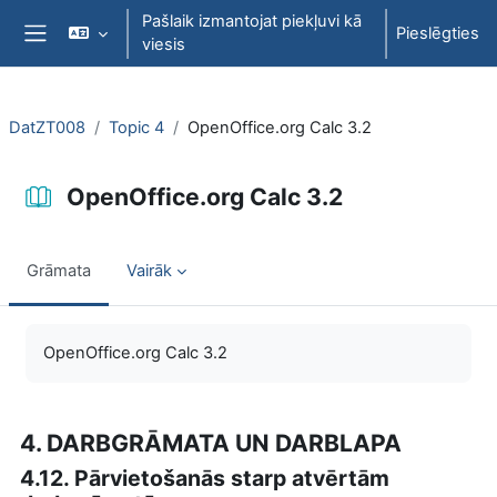
Atvērt galveno saturu
Pašlaik izmantojat piekļuvi kā
Pieslēgties
viesis
Sānu panelis
DatZT008
Topic 4
OpenOffice.org Calc 3.2
OpenOffice.org Calc 3.2
Grāmata
Vairāk
Izpildes nosacījumi
OpenOffice.org Calc 3.2
4. DARBGRĀMATA UN DARBLAPA
4.12. Pārvietošanās starp atvērtām