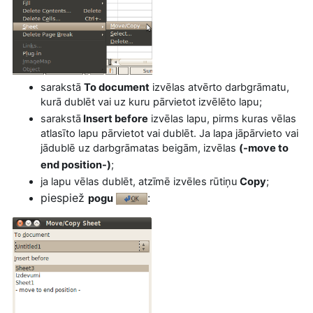
sarakstā
To document
izvēlas atvērto darbgrāmatu,
kurā dublēt vai uz kuru pārvietot izvēlēto lapu;
sarakstā
Insert before
izvēlas lapu, pirms kuras vēlas
atlasīto lapu pārvietot vai dublēt. Ja lapa jāpārvieto vai
jādublē uz darbgrāmatas beigām, izvēlas
(-move to
end position-)
;
ja lapu vēlas dublēt, atzīmē izvēles rūtiņu
Copy
;
piespiež
:
pogu