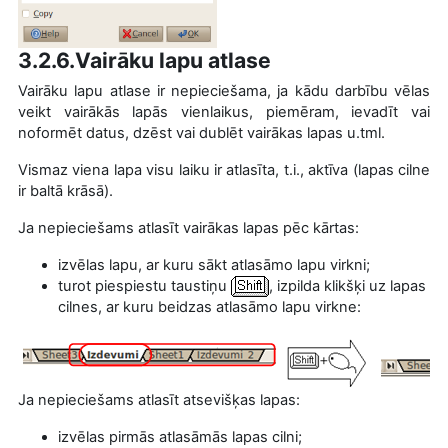
3.2.6.Vairāku lapu atlase
Vairāku lapu atlase ir nepieciešama, ja kādu darbību vēlas
veikt vairākās lapās vienlaikus, piemēram, ievadīt vai
noformēt datus, dzēst vai dublēt vairākas lapas u.tml.
Vismaz viena lapa visu laiku ir atlasīta, t.i., aktīva (lapas cilne
ir baltā krāsā).
Ja nepieciešams atlasīt vairākas lapas pēc kārtas:
izvēlas lapu, ar kuru sākt atlasāmo lapu virkni;
turot piespiestu taustiņu
, izpilda klikšķi uz lapas
cilnes, ar kuru beidzas atlasāmo lapu virkne:
Ja nepieciešams atlasīt atsevišķas lapas:
izvēlas pirmās atlasāmās lapas cilni;