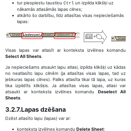
tur piespiestu taustiņu
un izpilda klikšķi uz
Ctrl
nākamās atlasāmās lapas cilnes;
atkārto šo darbību, līdz atlasītas visas nepieciešamās
lapas:
Visas lapas var atlasīt ar konteksta izvēlnes komandu
Select All Sheets
.
Ja nepieciešams atsaukt lapu atlasi, izpilda klikšķi uz kādas
no neatlasīto lapu cilnēm (ja atlasītas visas lapas, tad uz
jebkuras lapas cilnes). Paliks atlasīta tikai tā lapa, uz kuras
tika izpildīts klikšķis. Ja atlasītas visas lapas, atlasi var
atsaukt ar konteksta izvēlnes komandu
Des
elect All
Sheets
.
3.2.7.Lapas dzēšana
Dzēst atlasīto lapu (lapas) var ar:
konteksta izvēlnes komandu
Delete Sheet
;