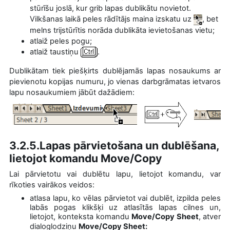
stūrīšu joslā, kur grib lapas dublikātu novietot.
Vilkšanas laikā peles rādītājs maina izskatu uz
, bet
melns trijstūrītis norāda dublikāta ievietošanas vietu;
atlaiž peles pogu;
atlaiž taustiņu
.
Dublikātam tiek piešķirts dublējamās lapas nosaukums ar
pievienotu kopijas numuru, jo vienas darbgrāmatas ietvaros
lapu nosaukumiem jābūt dažādiem:
3.2.5.Lapas pārvietošana un dublēšana,
lietojot komandu Move/Copy
Lai pārvietotu vai dublētu lapu, lietojot komandu, var
rīkoties vairākos veidos:
atlasa lapu, ko vēlas pārvietot vai dublēt, izpilda peles
labās pogas klikšķi uz atlasītās lapas cilnes un,
lietojot, konteksta komandu
Move/Copy
Sheet
,
atver
dialoglodziņu
Move/Copy
Sheet: