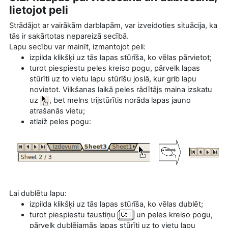
lietojot peli
Strādājot ar vairākām darblapām, var izveidoties situācija, ka
tās ir sakārtotas nepareizā secībā.
Lapu secību var mainīt, izmantojot peli:
izpilda klikšķi uz tās lapas stūrīša, ko vēlas pārvietot;
turot piespiestu peles kreiso pogu, pārvelk lapas
stūrīti uz to vietu lapu stūrīšu joslā, kur grib lapu
novietot. Vilkšanas laikā peles rādītājs maina izskatu
uz
, bet melns trijstūrītis norāda lapas jauno
atrašanās vietu;
atlaiž peles pogu:
Lai dublētu lapu:
izpilda klikšķi uz tās lapas stūrīša, ko vēlas dublēt;
turot piespiestu taustiņu
un peles kreiso pogu,
pārvelk dublējamās lapas stūrīti uz to vietu lapu