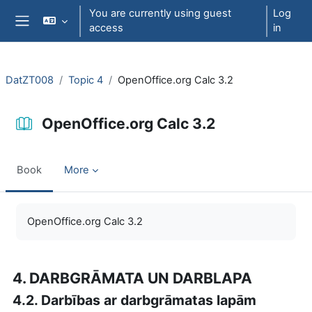
Skip to main content
You are currently using guest
Log
access
in
Side panel
DatZT008
Topic 4
OpenOffice.org Calc 3.2
OpenOffice.org Calc 3.2
Book
More
Completion requirements
OpenOffice.org Calc 3.2
4. DARBGRĀMATA UN DARBLAPA
4.2. Darbības ar darbgrāmatas lapām