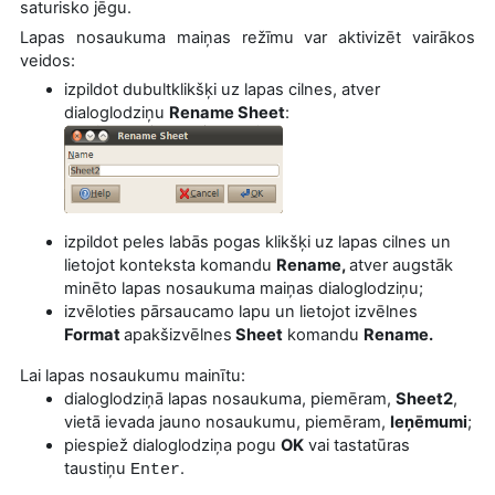
saturisko jēgu.
Lapas nosaukuma maiņas režīmu var aktivizēt vairākos
veidos:
izpildot dubultklikšķi uz lapas cilnes, atver
dialoglodziņu
Rename Sheet
:
izpildot peles labās pogas klikšķi uz lapas cilnes un
lietojot konteksta komandu
Rename,
atver augstāk
minēto lapas nosaukuma maiņas dialoglodziņu
;
izvēloties pārsaucamo lapu un lietojot izvēlnes
Format
apakšizvēlnes
Sheet
komandu
Rename.
Lai lapas nosaukumu mainītu:
dialoglodziņā lapas nosaukuma, piemēram,
Sheet2
,
vietā ievada jauno nosaukumu, piemēram,
Ieņēmumi
;
piespiež dialoglodziņa pogu
OK
vai tastatūras
taustiņu
.
Enter