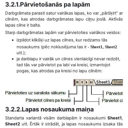
3.2.1.Pārvietošanās pa lapām
Darbgrāmata parasti satur vairākas lapas, ko var „pāršķirt” ar
cilnēm, kas atrodas darbgrāmatas lapu ciļņu joslā. Aktīvās
lapas cilne ir balta.
Starp darbgrāmatas lapām var pārvietoties vairākos veidos:
izpildot klikšķi uz lapas cilnes, kur redzams tās
nosaukums (pēc noklusējuma tas ir
-
Sheet1, Sheet2
utt.);
ja darblapu ir vairāk un cilnes vienlaicīgi nevar redzēt,
tad tās var pārvietot pa labi vai kreisi, izmantojot
pogas, kas atrodas pa kreisi no lapu cilnēm:
3.2.2.Lapas nosaukuma maiņa
Standarta variantā visām darblapām ir nosaukumi
Sheet1
,
Sheet2
utt. Ērtāk ir strādāt, ja lapas nosaukums izsaka tās