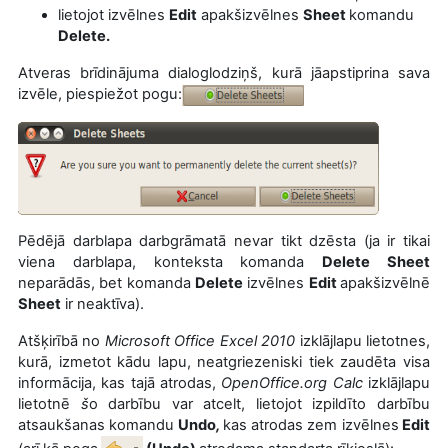
lietojot izvēlnes
Edit
apakšizvēlnes
Sheet
komandu
Delete.
Atveras brīdinājuma dialoglodziņš, kurā jāapstiprina sava
izvēle, piespiežot pogu:
Pēdējā darblapa darbgrāmatā nevar tikt dzēsta (ja ir tikai
viena darblapa, konteksta komanda
Delete Sheet
neparādās, bet komanda
Delete
izvēlnes
Edit
apakšizvēlnē
Sheet
ir neaktīva).
Atšķirībā no
Microsoft Office Excel 2010
izklājlapu lietotnes,
kurā,
izmetot kādu lapu, neatgriezeniski tiek zaudēta visa
informācija, kas tajā atrodas,
OpenOffice.org Calc
izklājlapu
lietotnē
š
o darbību var atcelt, lietojot izpildīto darbību
atsaukšanas komandu
Undo
,
kas atrodas zem izvēlnes
Edit