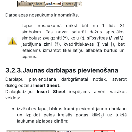
Darbalapas nosaukums ir nomainīts.
Lapas nosaukumā drīkst būt no 1 līdz 31
simbolam. Tas nevar saturēt dažus speciālos
simbolus: zvaigznīti
(
*
), kolu (
:
), slīpsvītras
(
/
vai
\
),
jautājuma zīmi (
?
), kvadrātiekavas
(
[
vai
]
), bet
ieteicams izmantot tikai latīņu alfabēta burtus un
ciparus.
3.2.3.Jaunas darblapas pievienošana
Darblapu pievienošana darbgrāmatai notiek, atverot
dialoglodziņu
Insert Sheet.
Dialoglodziņu
Insert Sheet
iespējams atvērt vairākos
veidos
:
izvēloties lapu, blakus kurai pievienot jauno darblapu
un izpildot peles kreisās pogas klikšķi uz tukšā
laukuma aiz lapas cilnēm: