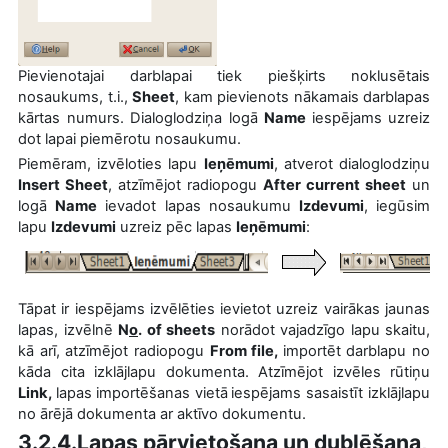
Pievienotajai darblapai tiek piešķirts noklusētais
nosaukums, t.i.,
Sheet
, kam pievienots nākamais darblapas
kārtas numurs. Dialoglodziņa logā
Name
iespējams uzreiz
dot lapai piemērotu nosaukumu.
Piemēram, izvēloties lapu
Ieņēmumi
, atverot dialoglodziņu
Insert Sheet
, atzīmējot radiopogu
After current sheet
un
logā
Name
ievadot lapas nosaukumu
Izdevumi
, iegūsim
lapu
Izdevumi
uzreiz pēc lapas
Ieņēmumi
:
Tāpat ir iespējams izvēlēties ievietot uzreiz vairākas jaunas
lapas, izvēlnē
N
o
. of sheets
norādot vajadzīgo lapu skaitu,
kā arī, atzīmējot radiopogu
From file,
importēt darblapu
no
kāda cita izklājlapu dokumenta. Atzīmējot izvēles rūtiņu
Link,
lapas
importēšanas vietā
iespējams sasaistīt izklājlapu
no ārējā dokumenta ar aktīvo dokumentu.
3.2.4.Lapas pārvietošana un dublēšana,