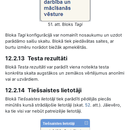
51. att. Bloks
Tagi
Bloka
Tagi
konfigurācijā var nomainīt nosaukumu un uzdot
parādāmo saišu skaitu. Blokā tiek piedāvātas saites, ar
burtu izmēru norādot biežāk apmeklētās.
12.2.13 Testa rezultāti
Blokā
Testa rezultāti
var parādīt viena noteikta testa
konkrēta skaita augstākos un zemākos vērtējumus anonīmi
vai ar uzvārdiem.
12.2.14 Tiešsaistes lietotāji
Blokā
Tiešsaistes lietotāji
tiek parādīti pēdējās piecās
minūtēs kursā strādājošie lietotāji (skat.
52
. att.). Jāievēro,
ka tie visi var nebūt patreizējie lietotāji.