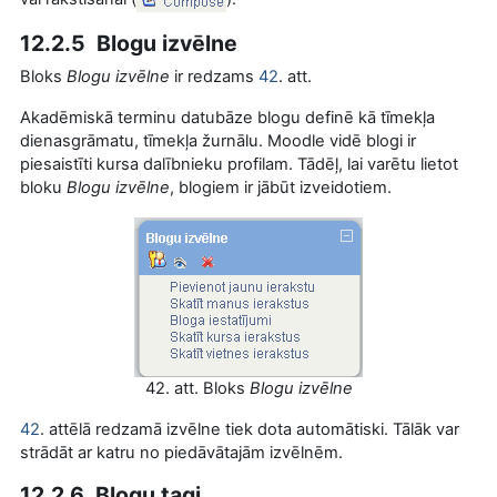
12.2.5 Blogu izvēlne
Bloks
Blogu izvēlne
ir redzams
42
. att.
Akadēmiskā terminu datubāze blogu definē kā tīmekļa
dienasgrāmatu, tīmekļa žurnālu. Moodle vidē blogi ir
piesaistīti kursa dalībnieku profilam. Tādēļ, lai varētu lietot
bloku
Blogu izvēlne
, blogiem ir jābūt izveidotiem.
42. att. Bloks
Blogu izvēlne
42
. attēlā redzamā izvēlne tiek dota automātiski. Tālāk var
strādāt ar katru no piedāvātajām izvēlnēm.
12.2.6 Blogu tagi