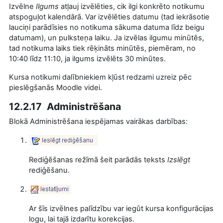
Izvēlne
Ilgums
atļauj izvēlēties, cik ilgi konkrēto notikumu
atspoguļot kalendārā. Var izvēlēties datumu (tad iekrāsotie
lauciņi parādīsies no notikuma sākuma datuma līdz beigu
datumam), un pulksteņa laiku. Ja izvēlas ilgumu minūtēs,
tad notikuma laiks tiek rēķināts minūtēs, piemēram, no
10:40 līdz 11:10, ja ilgums izvēlēts 30 minūtes.
Kursa notikumi dalībniekiem kļūst redzami uzreiz pēc
pieslēgšanās Moodle videi.
12.2.17 Administrēšana
Blokā Administrēšana iespējamas vairākas darbības:
Rediģēšanas režīmā šeit parādās teksts
Izslēgt
rediģēšanu.
Ar šīs izvēlnes palīdzību var iegūt kursa konfigurācijas
logu, lai tajā izdarītu korekcijas.