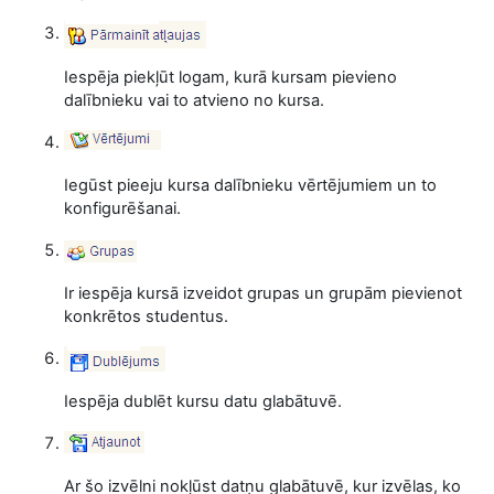
Iespēja piekļūt logam, kurā kursam pievieno
dalībnieku vai to atvieno no kursa.
Iegūst pieeju kursa dalībnieku vērtējumiem un to
konfigurēšanai.
Ir iespēja kursā izveidot grupas un grupām pievienot
konkrētos studentus.
Iespēja dublēt kursu datu glabātuvē.
Ar šo izvēlni nokļūst datņu glabātuvē, kur izvēlas, ko