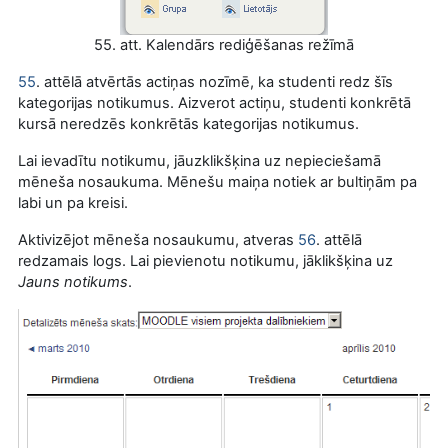
55. att. Kalendārs rediģēšanas režīmā
55
. attēlā atvērtās actiņas nozīmē, ka studenti redz šīs
kategorijas notikumus. Aizverot actiņu, studenti konkrētā
kursā neredzēs konkrētās kategorijas notikumus.
Lai ievadītu notikumu, jāuzklikšķina uz nepieciešamā
mēneša nosaukuma. Mēnešu maiņa notiek ar bultiņām pa
labi un pa kreisi.
Aktivizējot mēneša nosaukumu, atveras
56
. attēlā
redzamais logs. Lai pievienotu notikumu, jāklikšķina uz
Jauns notikums
.