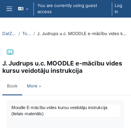
Skip to main content
You are currently using guest
Log
access
in
Side panel
DatZT003
Topic 3
J. Judrups u.c. MOODLE e-mācību vides kursu veidotāju instrukcija
J. Judrups u.c. MOODLE e-mācību vides
kursu veidotāju instrukcija
Book
More
Completion requirements
Moodle E-mācību vides kursu veidotāju instrukcija
(lielais materiāls)