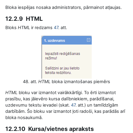
Bloka iespējas nosaka administrators, pārmainot atļaujas.
12.2.9 HTML
Bloks
HTML
ir redzams
47
. att.
48. att.
HTML
bloka izmantošanas piemērs
HTML
bloku var izmantot vairākkārtīgi. To ērti izmantot
prasību, kas jāievēro kursa dalībniekiem, parādīšanai,
uzdevumu tekstu ievadei (skat.
47
. att.) un tamlīdzīgām
darbībām. Šo bloku var izmantot ļoti radoši, kas parādās arī
bloka nosaukumā.
12.2.10 Kursa/vietnes apraksts