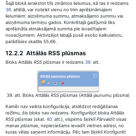
Šajā blokā ierakstot trīs zināmos lielumus, kā tas ir redzams
38
. attēlā, var noteikt vienu no trim aprēķināmajiem
lielumiem: aizņēmuma summu, atmaksājamo summu vai
aizņēmuma termiņu gados. Konkrētajā gadījumā tiks
aprēķināta atmaksājamā summa pie ievadītajiem
nosacījumiem. Aktivizējot labajā pusē esošo kalkulatoru,
parādīsies skaitlis 55,66.
12.2.2 Attālās RSS plūsmas
Bloks
Attālās RSS plūsmas
ir redzams
39
. att.
39. att. Bloks
Attālās RSS plūsmas
(Attālā jaunumu plūsma)
Kamēr nav veikta konfigurācija, atslēdzot rediģēšanas
režīmu, šis bloks nav redzams. Konfigurējot bloka
Attālās
RSS plūsmas
(skat.
40
. att.), vispirms šķirklī
Pārvaldīt visas
manas plūsmas
, nepieciešams ievadīt vietnes adresi, no
kuras vēlas saņemt informāciju. Pēc tam šķirklī
Konfigurēt