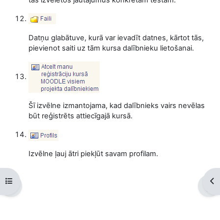
Datņu glabātuve, kurā var ievadīt datnes, kārtot tās,
pievienot saiti uz tām kursa dalībnieku lietošanai.
Šī izvēlne izmantojama, kad dalībnieks vairs nevēlas
būt reģistrēts attiecīgajā kursā.
Izvēlne ļauj ātri piekļūt savam profilam.
Open course index
Op