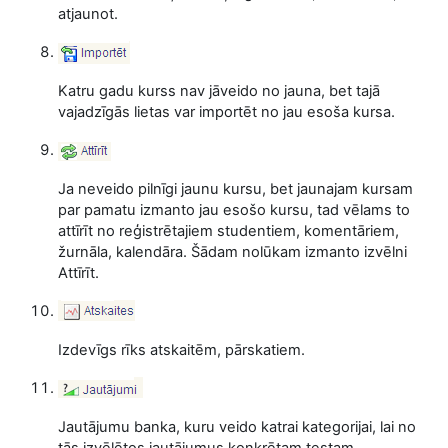
atjaunot.
Katru gadu kurss nav jāveido no jauna, bet tajā
vajadzīgās lietas var importēt no jau esoša kursa.
Ja neveido pilnīgi jaunu kursu, bet jaunajam kursam
par pamatu izmanto jau esošo kursu, tad vēlams to
attīrīt no reģistrētajiem studentiem, komentāriem,
žurnāla, kalendāra. Šādam nolūkam izmanto izvēlni
Attīrīt.
Izdevīgs rīks atskaitēm, pārskatiem.
Jautājumu banka, kuru veido katrai kategorijai, lai no
tās izvēlētos jautājumus konkrētam testam.