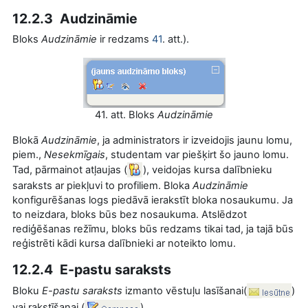
12.2.3 Audzināmie
Bloks
Audzināmie
ir redzams
41
. att.).
41. att. Bloks
Audzināmie
Blokā
Audzināmie
, ja administrators ir izveidojis jaunu lomu,
piem.,
Nesekmīgais
, studentam var piešķirt šo jauno lomu.
Tad, pārmainot atļaujas (
), veidojas kursa dalībnieku
saraksts ar piekļuvi to profiliem. Bloka
Audzināmie
konfigurēšanas logs piedāvā ierakstīt bloka nosaukumu. Ja
to neizdara, bloks būs bez nosaukuma. Atslēdzot
rediģēšanas režīmu, bloks būs redzams tikai tad, ja tajā būs
reģistrēti kādi kursa dalībnieki ar noteikto lomu.
12.2.4 E-pastu saraksts
Bloku
E-pastu saraksts
izmanto vēstuļu lasīšanai(
)
vai rakstīšanai (
).