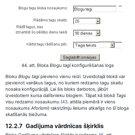
44. att. Bloka
Blogu tagi
konfigurēšanas logs
Bloku
Blogu tagi
pievieno vienu reizi. Izveidotajā blokā var
pievienot vairākus tagus, no kuriem redzamo tagu skaitu
nosaka konfigurācijā. Lai šis bloks darbotos, jābūt
izveidotiem kursa dalībnieku blogiem. Tāpat kā blokā
Tags
visu redzamo nosaukumu (
43
. attēla piemērā ir viens
nosaukums
Aforismi
) rakstzīmju lielums atkarīgs no šī bloga
skatīšanās biežuma.
12.2.7 Gadījuma vārdnīcas šķirklis
Bloks
Gadījuma vārdnīcas šķirklis
ir redzams
45
. att.