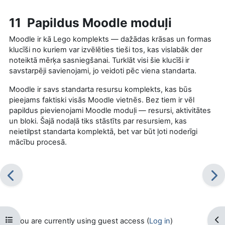
11 Papildus Moodle moduļi
Moodle ir kā Lego komplekts — dažādas krāsas un formas
klucīši no kuriem var izvēlēties tieši tos, kas vislabāk der
noteiktā mērķa sasniegšanai. Turklāt visi šie klucīši ir
savstarpēji savienojami, jo veidoti pēc viena standarta.
Moodle ir savs standarta resursu komplekts, kas būs
pieejams faktiski visās Moodle vietnēs. Bez tiem ir vēl
papildus pievienojami Moodle moduļi — resursi, aktivitātes
un bloki. Šajā nodaļā tiks stāstīts par resursiem, kas
neietilpst standarta komplektā, bet var būt ļoti noderīgi
mācību procesā.
Open course index
Op
You are currently using guest access (
Log in
)