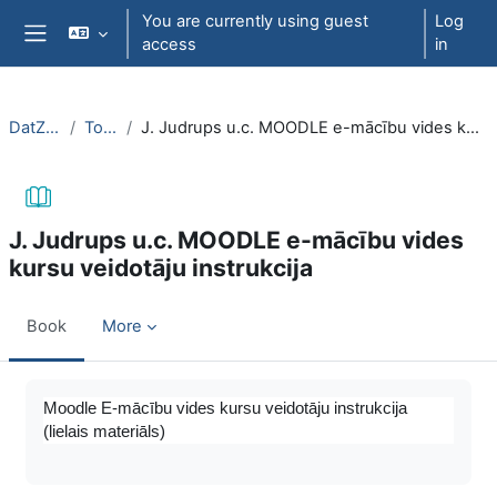
Skip to main content
You are currently using guest
Log
access
in
Side panel
DatZT003
Topic 3
J. Judrups u.c. MOODLE e-mācību vides kursu veidotāju instrukcija
J. Judrups u.c. MOODLE e-mācību vides
kursu veidotāju instrukcija
Book
More
Completion requirements
Moodle E-mācību vides kursu veidotāju instrukcija
(lielais materiāls)