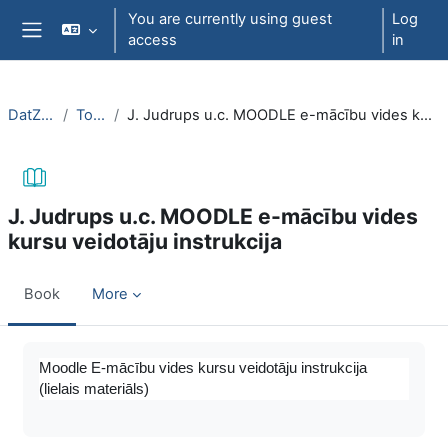
Skip to main content
You are currently using guest
Log
access
in
Side panel
DatZT003
Topic 3
J. Judrups u.c. MOODLE e-mācību vides kursu veidotāju instrukcija
J. Judrups u.c. MOODLE e-mācību vides
kursu veidotāju instrukcija
Book
More
Completion requirements
Moodle E-mācību vides kursu veidotāju instrukcija
(lielais materiāls)