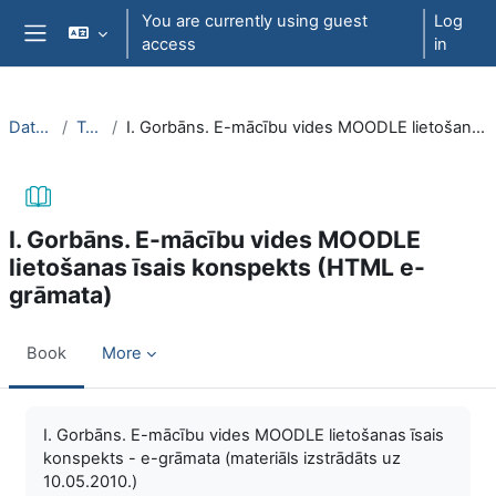
Skip to main content
You are currently using guest
Log
access
in
Side panel
DatZT003
Topic 2
I. Gorbāns. E-mācību vides MOODLE lietošanas īsais konspekts (HTML e-grāmata)
I. Gorbāns. E-mācību vides MOODLE
lietošanas īsais konspekts (HTML e-
grāmata)
Book
More
Completion requirements
I. Gorbāns. E-mācību vides MOODLE lietošanas īsais
konspekts - e-grāmata (materiāls izstrādāts uz
10.05.2010.)