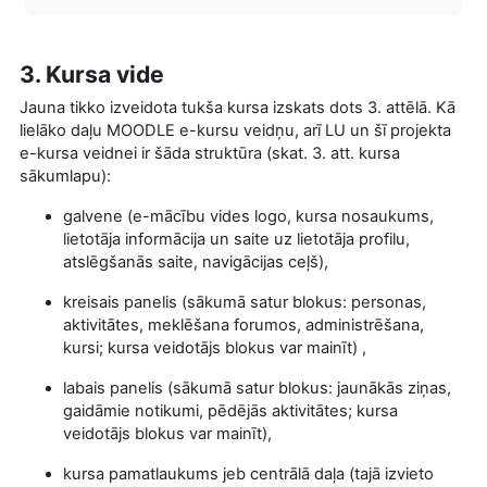
3. Kursa vide
Jauna tikko izveidota tukša kursa izskats dots 3. attēlā. Kā
lielāko daļu MOODLE e-kursu veidņu, arī LU un šī projekta
e-kursa veidnei ir šāda struktūra (skat. 3. att. kursa
sākumlapu):
galvene (e-mācību vides logo, kursa nosaukums,
lietotāja informācija un saite uz lietotāja profilu,
atslēgšanās saite, navigācijas ceļš),
kreisais panelis (sākumā satur blokus: personas,
aktivitātes, meklēšana forumos, administrēšana,
kursi; kursa veidotājs blokus var mainīt) ,
labais panelis (sākumā satur blokus: jaunākās ziņas,
gaidāmie notikumi, pēdējās aktivitātes; kursa
veidotājs blokus var mainīt),
kursa pamatlaukums jeb centrālā daļa (tajā izvieto