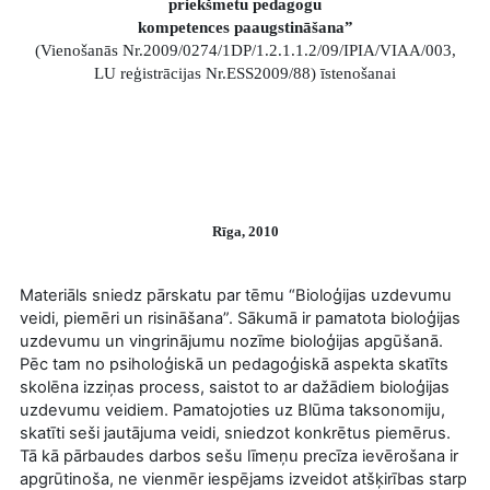
priekšmetu pedagogu
kompetences paaugstināšana”
(Vienošanās Nr.2009/0274/1DP/1.2.1.1.2/09/IPIA/VIAA/003,
LU reģistrācijas Nr.ESS2009/88) īstenošanai
Rīga, 2010
Materiāls sniedz pārskatu par tēmu “Bioloģijas uzdevumu
veidi, piemēri un risināšana”. Sākumā ir pamatota bioloģijas
uzdevumu un vingrinājumu nozīme bioloģijas apgūšanā.
Pēc tam no psiholoģiskā un pedagoģiskā aspekta skatīts
skolēna izziņas process, saistot to ar dažādiem bioloģijas
uzdevumu veidiem. Pamatojoties uz Blūma taksonomiju,
skatīti seši jautājuma veidi, sniedzot konkrētus piemērus.
Tā kā pārbaudes darbos sešu līmeņu precīza ievērošana ir
apgrūtinoša, ne vienmēr iespējams izveidot atšķirības starp