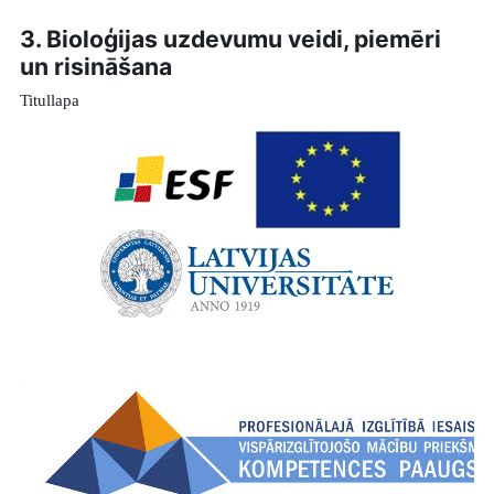
3. Bioloģijas uzdevumu veidi, piemēri
un risināšana
Titullapa