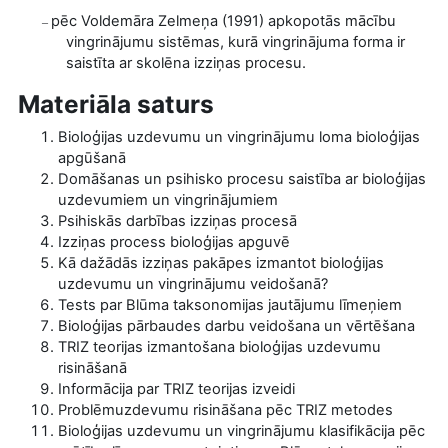
pēc Voldemāra Zelmeņa (1991) apkopotās mācību
–
vingrinājumu sistēmas, kurā vingrinājuma forma ir
saistīta ar skolēna izziņas procesu.
Materiāla saturs
Bioloģijas uzdevumu un vingrinājumu loma bioloģijas
apgūšanā
Domāšanas un psihisko procesu saistība ar bioloģijas
uzdevumiem un vingrinājumiem
Psihiskās darbības izziņas procesā
Izziņas process bioloģijas apguvē
Kā dažādās izziņas pakāpes izmantot bioloģijas
uzdevumu un vingrinājumu veidošanā?
Tests par Blūma taksonomijas jautājumu līmeņiem
Bioloģijas pārbaudes darbu veidošana un vērtēšana
TRIZ teorijas izmantošana bioloģijas uzdevumu
risināšanā
Informācija par TRIZ teorijas izveidi
Problēmuzdevumu risināšana pēc TRIZ metodes
Bioloģijas uzdevumu un vingrinājumu klasifikācija pēc