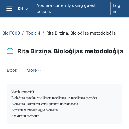
Skip to main content
You are currently using guest
Log
access
in
Side panel
BiolT000
Topic 4
Rita Birziņa. Bioloģijas metodoloģija
Rita Birziņa. Bioloģijas metodoloģija
Book
More
Completion requirements
Macību materiāli
Bioloģijas mācību priekšmeta mācīšanas un mācīšanās metodes
Bioloģijas uzdevumu veidi, piemēri un risināšana
Pētnieciskā metodoloģija bioloģijā
Ekskursiju metodika