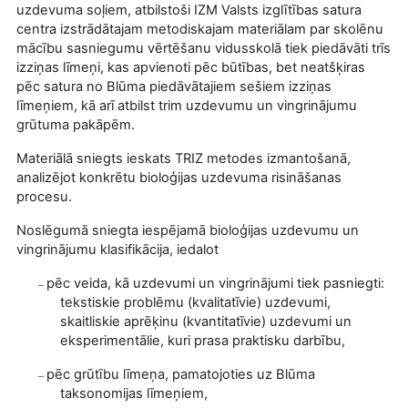
uzdevuma soļiem, atbilstoši IZM Valsts izglītības satura
centra izstrādātajam metodiskajam materiālam par s
kolēnu
mācību sasniegumu vērtēšanu vidusskolā tiek
piedāvāti trīs
izziņas līmeņi, kas apvienoti pēc būtības, bet neatšķiras
pēc satura no Blūma piedāvātajiem sešiem izziņas
līmeņiem, kā arī atbilst trim uzdevumu un vingrinājumu
grūtuma pakāpēm.
Materiālā sniegts ieskats TRIZ metodes izmantošanā,
analizējot konkrētu bioloģijas uzdevuma risināšanas
procesu.
Noslēgumā sniegta iespējamā bioloģijas uzdevumu un
vingrinājumu klasifikācija, iedalot
pēc veida, kā uzdevumi un vingrinājumi tiek pasniegti:
–
tekstiskie problēmu (kvalitatīvie) uzdevumi,
skaitliskie aprēķinu (kvantitatīvie) uzdevumi un
eksperimentālie, kuri prasa praktisku darbību,
pēc grūtību līmeņa, pamatojoties uz Blūma
–
taksonomijas līmeņiem,