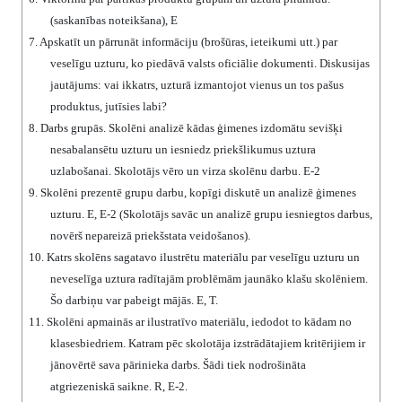
(saskanības noteikšana), E
7.
Apskatīt un pārrunāt informāciju (brošūras, ieteikumi utt.) par
veselīgu uzturu, ko piedāvā valsts oficiālie dokumenti. Diskusijas
jautājums: vai ikkatrs, uzturā izmantojot vienus un tos pašus
produktus, jutīsies labi?
8.
Darbs grupās. Skolēni analizē kādas ģimenes izdomātu sevišķi
nesabalansētu uzturu un iesniedz priekšlikumus uztura
uzlabošanai. Skolotājs vēro un virza skolēnu darbu. E-2
9.
Skolēni prezentē grupu darbu, kopīgi diskutē un analizē ģimenes
uzturu. E, E-2 (Skolotājs savāc un analizē grupu iesniegtos darbus,
novērš nepareizā priekšstata veidošanos).
10.
Katrs skolēns sagatavo ilustrētu materiālu par veselīgu uzturu un
neveselīga uztura radītajām problēmām jaunāko klašu skolēniem.
Šo darbiņu var pabeigt mājās. E, T.
11.
Skolēni apmainās ar ilustratīvo materiālu, iedodot to kādam no
klasesbiedriem. Katram pēc skolotāja izstrādātajiem kritērijiem ir
jānovērtē sava pārinieka darbs. Šādi tiek nodrošināta
atgriezeniskā saikne. R, E-2.