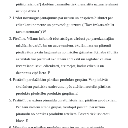
pūtīšu rašanos?) skolēna uzmanība tiek piesaistīta uztura ietekmei
uz viņa dzīvi. H
2.
Uzdot nozīmīgus jautājumus par uzturu un apspriest/diskutēt par
ēdienkarti nometnē un par veselīgu uzturu (“Tavs izskats atbilst
tavam uzturam”) W
3.
Piezīme. Vēlams informēt (dot atslēgas vārdus) par paredzamajām
mācīšanās darbībām un uzdevumiem. Skolēni lasa un pārrunā
piedāvātos teksta fragmentus no mācību grāmatas. Kā labu šī brīža
aktivitāti var piedāvāt skolēnam aprakstīt un saglabāt vēlākai
izvērtēšanai savu ēdienkarti, atzīmējot, kādus ēdienus un
dzērienus viņš lieto. E
4.
Pastāstīt par dažādām pārtikas produktu grupām. Var piedāvāt
skolēniem praktisku uzdevumu: pēc attēliem noteikt pārtikas
produktu piederību produktu grupām. E
5.
Pastāstīt par uztura piramīdu un atbilstošajiem pārtikas produktiem.
Pēc tam skolēni strādā grupās, veidojot posteru par uztura
piramīdu no pārtikas produktu attēliem. Posteri tiek izvietoti
klasē. E
6.
Viktorīna par pārtikas produktu grupām un uztura piramīdu.