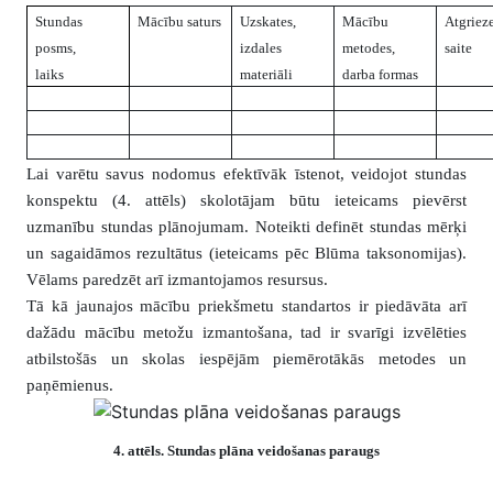
Stundas
Mācību saturs
Uzskates,
Mācību
Atgriez
posms,
izdales
metodes,
saite
laiks
materiāli
darba formas
Lai varētu savus nodomus efektīvāk īstenot, veidojot stundas
konspektu (4. attēls) skolotājam būtu ieteicams pievērst
uzmanību stundas plānojumam. Noteikti definēt stundas mērķi
un sagaidāmos rezultātus (ieteicams pēc Blūma taksonomijas).
Vēlams paredzēt arī izmantojamos resursus.
Tā kā jaunajos mācību priekšmetu standartos ir piedāvāta arī
dažādu mācību metožu izmantošana, tad ir svarīgi izvēlēties
atbilstošās un skolas iespējām piemērotākās metodes un
paņēmienus.
4
. attēls. Stundas plāna veidošanas paraugs