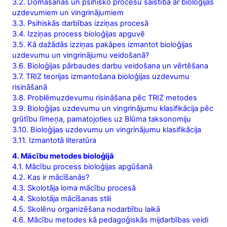
3.2. Domāšanas un psihisko procesu saistība ar bioloģijas
uzdevumiem un vingrinājumiem
3.3. Psihiskās darbības izziņas procesā
3.4. Izziņas process bioloģijas apguvē
3.5. Kā dažādās izziņas pakāpes izmantot bioloģijas
uzdevumu un vingrinājumu veidošanā?
3.6. Bioloģijas pārbaudes darbu veidošana un vērtēšana
3.7. TRIZ teorijas izmantošana bioloģijas uzdevumu
risināšanā
3.8. Problēmuzdevumu risināšana pēc TRIZ metodes
3.9. Bioloģijas uzdevumu un vingrinājumu klasifikācija pēc
grūtību līmeņa, pamatojoties uz Blūma taksonomiju
3.10. Bioloģijas uzdevumu un vingrinājumu klasifikācija
3.11. Izmantotā literatūra
4. Mācību metodes bioloģijā
4.1. Mācību process bioloģijas apgūšanā
4.2. Kas ir mācīšanās?
4.3. Skolotāja loma mācību procesā
4.4. Skolotāja mācīšanas stili
4.5. Skolēnu organizēšana nodarbību laikā
4.6. Mācību metodes kā pedagoģiskās mijdarbības veidi