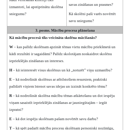
savas zināšanas un prasmes?
izmantoti, lai apstiprinātu skolēna
sniegumu?
Kā skolēni paši varēs novērtēt
savu sniegumu?
3. posms. Mācību procesa plānošana
Kā mācību procesā tiks veicināta skolēna mācīšanās?
W
– kas palīdz skolēnam apzināt tēmas vietu mācību priekšmetā un
kādi rezultāti ir sagaidāmi? Palīdz skolotājam noskaidrot skolēnu
iepriekšējās zināšanas un intereses.
H
– kā ieinteresēt visus skolēnus un kā „noturēt” viņu uzmanību?
E
– kā nodrošināt skolēnus ar atbilstošiem resursiem, praktiski
palīdzēt viņiem īstenot savas idejas un izzināt konkrēto tēmu?
R
– kā nodrošināt skolēna mācību tēmas atkārtošanu un dot iespēju
viņam sasaistīt iepriekšējās zināšanas ar jauniegūtajām – iegūt
izpratni?
E
– kā dot iespēju skolēnam pašam novērtēt savu darbu?
T
– kā spēt padarīt mācību procesu skolēnam personiski nozīmīgu,