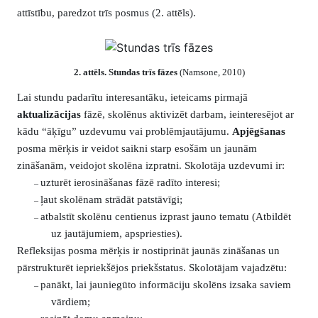
attīstību, paredzot trīs posmus (2. attēls).
2. attēls. Stundas trīs fāzes
(Namsone, 2010)
Lai stundu padarītu interesantāku, ieteicams pirmajā
aktualizācijas
fāzē, skolēnus aktivizēt darbam, ieinteresējot ar
kādu “āķīgu” uzdevumu vai problēmjautājumu.
Apjēgšanas
posma mērķis ir veidot saikni starp esošām un jaunām
zināšanām, veidojot skolēna izpratni. Skolotāja uzdevumi ir:
uzturēt ierosināšanas fāzē radīto interesi;
–
ļaut skolēnam strādāt patstāvīgi;
–
atbalstīt skolēnu centienus izprast jauno tematu (Atbildēt
–
uz jautājumiem, apspriesties).
Refleksijas posma mērķis ir nostiprināt jaunās zināšanas un
pārstrukturēt iepriekšējos priekšstatus. Skolotājam vajadzētu:
panākt, lai jauniegūto informāciju skolēns izsaka saviem
–
vārdiem;