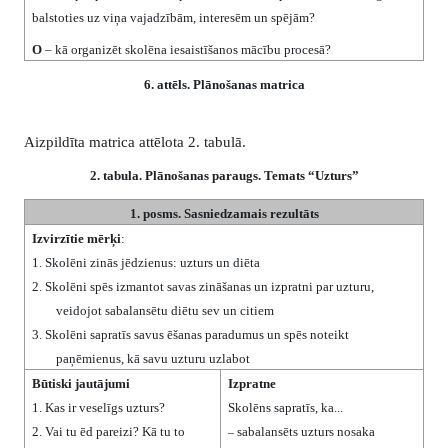
balstoties uz viņa vajadzībām, interesēm un spējām?
O
– kā organizēt skolēna iesaistīšanos mācību procesā?
6
. attēls.
Plānošanas matrica
Aizpildīta matrica attēlota 2. tabulā.
2
. tabula. Plānošanas paraugs. Temats
“Uzturs”
1. posms. Sasniedzamais rezultāts
Izvirzītie mērķi
:
1.
Skolēni zinās jēdzienus: uzturs un diēta
2.
Skolēni spēs izmantot savas zināšanas un izpratni par uzturu,
veidojot sabalansētu diētu sev un citiem
3.
Skolēni sapratīs savus ēšanas paradumus un spēs noteikt
paņēmienus, kā savu uzturu uzlabot
Būtiski jautājumi
Izpratne
1.
Kas ir veselīgs uzturs?
Skolēns sapratīs, ka...
2.
Vai tu ēd pareizi? Kā tu to
sabalansēts uzturs nosaka
–