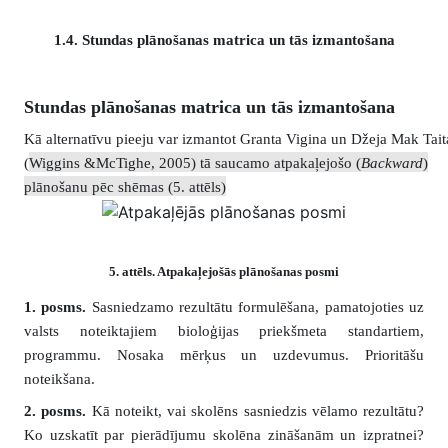
1.4. Stundas plānošanas matrica un tās izmantošana
Stundas plānošanas matrica un tās izmantošana
Kā alternatīvu pieeju var izmantot Granta Vigina un Džeja Mak Tait
(
Wiggins &McTighe, 2005) tā saucamo atpakaļejošo (
Backward
)
plānošanu pēc shēmas (5. attēls)
5
. attēls. Atpakaļejošās plānošanas posmi
1. posms.
Sasniedzamo rezultātu formulēšana, pamatojoties uz
valsts noteiktajiem bioloģijas priekšmeta standartiem,
programmu. Nosaka mērķus un uzdevumus. Prioritāšu
noteikšana.
2. posms.
Kā noteikt, vai skolēns sasniedzis vēlamo rezultātu?
Ko uzskatīt par pierādījumu skolēna zināšanām un izpratnei?