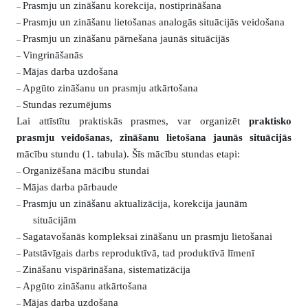
Prasmju un zināšanu korekcija, nostiprināšana
–
Prasmju un zināšanu lietošanas analogās situācijās veidošana
–
Prasmju un zināšanu pārnešana jaunās situācijās
–
Vingrināšanās
–
Mājas darba uzdošana
–
Apgūto zināšanu un prasmju atkārtošana
–
Stundas rezumējums
–
Lai attīstītu praktiskās prasmes, var organizēt
p
raktisko
prasmju veidošanas, zināšanu lietošana jaunās situācijās
mācību stundu (1. tabula). Šīs mācību stundas etapi:
Organizēšana mācību stundai
–
Mājas darba pārbaude
–
Prasmju un zināšanu aktualizācija, korekcija jaunām
–
situācijām
Sagatavošanās kompleksai zināšanu un prasmju lietošanai
–
Patstāvīgais darbs reproduktīvā, tad produktīvā līmenī
–
Zināšanu vispārināšana, sistematizācija
–
Apgūto zināšanu atkārtošana
–
Mājas darba uzdošana
–