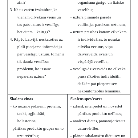
zini?
organisma garīgo un fizisko
3.
Kā tu varētu izskaidrot, ka
veselību;
vienam cilvēkam viens un
uztura piramīda parāda
–
tas pats uzturs ir veselīgs,
vadlīnijas pareizam uzturam;
bet citam – kaitīgs?
uztura prasības katram cilvēkam
–
4.
Kāpēc Latvijā, neskatoties uz
ir individuālas, to nosaka
plaši pieejamo informāciju
cilvēka vecums, viņa
par veselīgu uzturu, tomēr ir
dzīvesveids, svars un
tik daudz veselības
vispārējā veselība;
problēmu, ko izsauc
veselīgs dzīvesveids no cilvēka
–
nepareizs uzturs?
prasa rīkoties individuāli,
dažkārt pat pieņemt sev
nekomfortablus lēmumus.
Skolēns zinās
Skolēns spēs/varēs
ko nozīmē jēdzieni: proteīni,
izlasīt, interpretēt un novērtēt
–
–
tauki, ogļhidrāti,
pārtikas produktu uzlīmes;
holesterīns;
analizēt diētas, pamatojoties uz
–
pārtikas produktu grupas un to
uzturvērtību;
–
uzturvērtību;
plānot sabalansētu diētu sev un
–