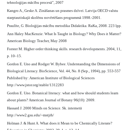
tehnoloģijas mācību procesā”, 2007
Kangro A., Geske A. Zināšanas un prasmes dzīvei. Latvija OECD valstu
starptautiskajā skolēnu novērtēšans programmā 1998.-2001.
Praulīte, G. Bioloģijas mācību metodika Didaktika. RaKa, 2008. 223 lpp.
Ann Haley MacKenzie. What Is Taught in Biology? Why Does it Matter?
American Biology Teacher, May 2008
Forster M. Higher order thinking skills. research developments. 2004, 11,
p. 10–15.
Gordon E. Uno and Rodger W. Bybee. Understanding the Dimensions of
Biological Literacy. BioScience, Vol. 44, No. 8 (Sep., 1994), pp. 553-557
Published by: American Institute of Biological Sciences
http://www.jstor.org/stable/1312283
Gordon E. Uno. Botanical literacy: what and how should students learn
about plants? American Journal of Botany 96(10): 2009.
Hassard J. 2000 Minds on Science. Sk. internetā
http://www2.gsu.edu/~mstjrh/
Holman J. & Hunt A. What does it Mean to be Chemically Literate?