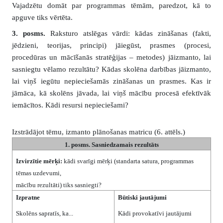
Vajadzētu domāt par programmas tēmām, paredzot, kā to
apguve tiks vērtēta.
3. posms.
Raksturo atslēgas vārdi: kādas zināšanas (fakti,
jēdzieni, teorijas, principi) jāiegūst, prasmes (procesi,
procedūras un mācīšanās stratēģijas – metodes) jāizmanto, lai
sasniegtu vēlamo rezultātu? Kādas skolēna darbības jāizmanto,
lai viņš iegūtu nepieciešamās zināšanas un prasmes. Kas ir
jāmāca, kā skolēns jāvada, lai viņš mācību procesā efektīvāk
iemācītos. Kādi resursi nepieciešami?
Izstrādājot tēmu, izmanto plānošanas matricu (6. attēls.)
1. posms. Sasniedzamais rezultāts
Izvirzītie mērķi:
kādi svarīgi mērķi (standarta satura, programmas
tēmas uzdevumi,
mācību rezultāti) tiks sasniegti?
Izpratne
Būtiski jautājumi
Skolēns sapratīs, ka...
Kādi provokatīvi jautājumi