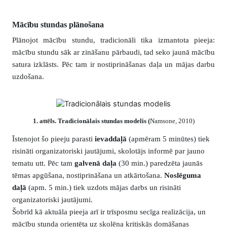
Mācību stundas plānošana
Plānojot mācību stundu, tradicionāli tika izmantota pieeja:
mācību stundu sāk ar zināšanu pārbaudi, tad seko jaunā mācību
satura izklāsts. Pēc tam ir nostiprināšanas daļa un mājas darbu
uzdošana.
1
. attēls. Tradicionālais stundas modelis
(
Namsone, 2010)
Īstenojot šo pieeju parasti
ievaddaļā
(apmēram 5 minūtes) tiek
risināti organizatoriski jautājumi, skolotājs informē par jauno
tematu utt. Pēc tam
galvenā daļa
(30 min.) paredzēta jaunās
tēmas apgūšana, nostiprināšana un atkārtošana.
Noslēguma
daļā
(apm. 5 min.) tiek uzdots mājas darbs un risināti
organizatoriski jautājumi.
Šobrīd kā aktuāla pieeja arī ir trīsposmu secīga realizācija, un
mācību stunda orientēta uz skolēna kritiskās domāšanas