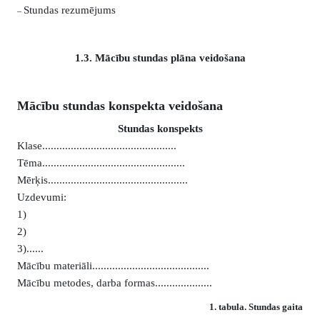
Stundas rezumējums
–
1.3. Mācību stundas plāna veidošana
Mācību stundas konspekta veidošana
Stundas konspekts
Klase...............................................
Tēma..................................................
Mērķis.................................................
Uzdevumi:
1)
2)
3)......
Mācību materiāli.........................................
Mācību metodes, darba formas....................
1
. tabula.
Stundas gaita