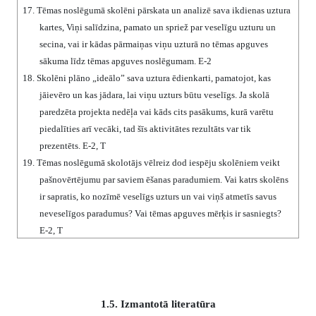
17.
Tēmas noslēgumā skolēni pārskata un analizē sava ikdienas uztura
kartes, Viņi salīdzina, pamato un spriež par veselīgu uzturu un
secina, vai ir kādas pārmaiņas viņu uzturā no tēmas apguves
sākuma līdz tēmas apguves noslēgumam. E-2
18.
Skolēni plāno „ideālo” sava uztura ēdienkarti, pamatojot, kas
jāievēro un kas jādara, lai viņu uzturs būtu veselīgs. Ja skolā
paredzēta projekta nedēļa vai kāds cits pasākums, kurā varētu
piedalīties arī vecāki, tad šīs aktivitātes rezultāts var tik
prezentēts. E-2, T
19.
Tēmas noslēgumā skolotājs vēlreiz dod iespēju skolēniem veikt
pašnovērtējumu par saviem ēšanas paradumiem. Vai katrs skolēns
ir sapratis, ko nozīmē veselīgs uzturs un vai viņš atmetīs savus
neveselīgos paradumus? Vai tēmas apguves mērķis ir sasniegts?
E-2, T
1.5. Izmantotā literatūra