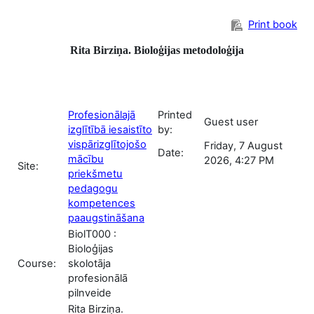
Skip to main content
Print book
Rita Birziņa. Bioloģijas metodoloģija
Profesionālajā
Printed
Guest user
izglītībā iesaistīto
by:
vispārizglītojošo
Friday, 7 August
Date:
mācību
2026, 4:27 PM
Site:
priekšmetu
pedagogu
kompetences
paaugstināšana
BiolT000 :
Bioloģijas
Course:
skolotāja
profesionālā
pilnveide
Rita Birziņa.