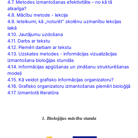
4.7. Metodes izmantošanas efektivitāte – no kā tā
atkarīga?
4.8. Mācību metode - lekcija
4.9. Ieteikumi, kā „noturēt” skolēnu uzmanību lekcijas
laikā
4.10. Jautājumu uzdošana
4.11. Darbs ar tekstu
4.12. Piemēri darbam ar tekstu
4.13. Uzskates metodes - informācijas vizualizācijas
izmantošana bioloģijas stundās
4.14. Informācijas apgūšanas un zināšanu strukturēšanas
modeļi
4.15. Kā veidot grafisko informācijas organizatoru?
4.16. Grafisko organizatoru izmantošanas piemēri bioloģijā
4.17. Izmantotā literatūra
1. Bioloģijas mācību stunda