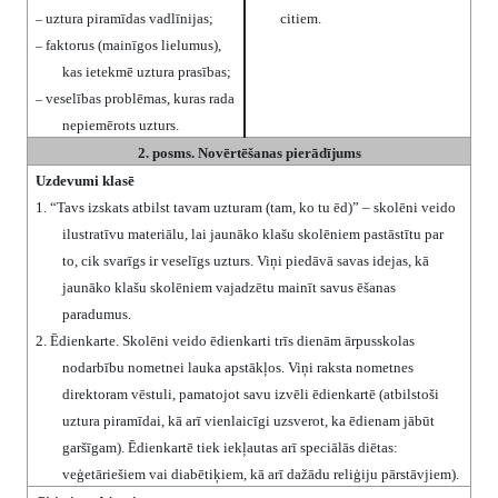
uztura piramīdas vadlīnijas;
citiem.
–
faktorus (mainīgos lielumus),
–
kas ietekmē uztura prasības;
veselības problēmas, kuras rada
–
nepiemērots uzturs.
2. posms. Novērtēšanas pierādījums
Uzdevumi klasē
1.
“Tavs izskats atbilst tavam uzturam (tam, ko tu ēd)” – skolēni veido
ilustratīvu materiālu, lai jaunāko klašu skolēniem pastāstītu par
to, cik svarīgs ir veselīgs uzturs. Viņi piedāvā savas idejas, kā
jaunāko klašu skolēniem vajadzētu mainīt savus ēšanas
paradumus.
2.
Ēdienkarte. Skolēni veido ēdienkarti trīs dienām ārpusskolas
nodarbību nometnei lauka apstākļos. Viņi raksta nometnes
direktoram vēstuli, pamatojot savu izvēli ēdienkartē (atbilstoši
uztura piramīdai, kā arī vienlaicīgi uzsverot, ka ēdienam jābūt
garšīgam). Ēdienkartē tiek iekļautas arī speciālās diētas:
veģetāriešiem vai diabētiķiem, kā arī dažādu reliģiju pārstāvjiem).