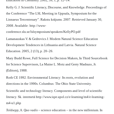
Education in Chemistry. 2002, 39, 1, p. 12–14.
Kelly G. J. Scientific Literacy, Discourse, and Knowledge. Proceedings of
the Conference “The LSL Meeting in Uppsala, Symposium for the
Linnaeus Tercentenary”. Rakstu krājums. 2007. Retrieved January 30,
2008. Available: http://www-
conference.slu.se/lslsymposium/speakers/KellyPO.pdf
Lamanauskas V. & Gedrovics J. Modern Natural Science Education
Development Tendences in Lithuania and Latvia. Natural Science
Education. 2005, 2 (13), p. 20–26.
Mary Budd Rowe, Full Science for Decision Makers, In Third Sourcebook
for Science Supervisors, La Maine L. Motz and Gerry Madrazo, Jr.
(Editors), 1988.
Roth CE 1992. Environmental Literacy: Its roots, evolution and
directions in the 1990s. Columbus: The Ohio State University.
Scientific and technology literacy. Components and level of scientific
literacy. Sk. internetā http://www.iqst.upol.cz/e-learning/m4/e-learning-
m4-u1.php
Toldsepp
, A.
Quo vadis
– science education – in the new millenium. In