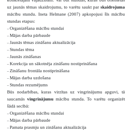
konkrētajām vajadzībām. Var būt stundas, kuras būs orientētas
uz jaunās tēmas skaidrojumu, to varētu saukt par
skaidrojuma
mācību stundu. Ineta Helmane (2007) apkopojusi šīs mācību
stundas etapus:
Organizēšana mācību stundai
–
Mājas darba pārbaude
–
Jaunās tēmas zināšanu aktualizācija
–
Stundas tēma
–
Jaunās zināšanas
–
Korekcija un sākotnēja zināšanu nostiprināšana
–
Zināšanu frontāla nostiprināšana
–
Mājas darba uzdošana
–
Stundas rezumējums
–
Būs nodarbības, kuras virzītas uz vingrinājumu apguvi, tā
saucamās
vingrinājumu
mācību stunda. To varētu organizēt
šādā secībā:
Organizēšana mācību stundai
–
Mājas darba pārbaude
–
Pamata prasmju un zināšanu aktualizācija
–