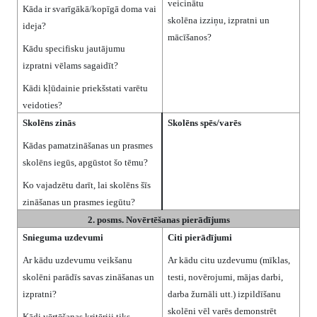
veicinātu
Kāda ir svarīgākā/kopīgā doma vai
skolēna izziņu, izpratni un
ideja?
mācīšanos?
Kādu specifisku jautājumu
izpratni vēlams sagaidīt?
Kādi kļūdainie priekšstati varētu
veidoties?
Skolēns zinās
Skolēns spēs/varēs
Kādas pamatzināšanas un prasmes
skolēns iegūs, apgūstot šo tēmu?
Ko vajadzētu darīt, lai skolēns šīs
zināšanas un prasmes iegūtu?
2. posms. Novērtēšanas pierādījums
Snieguma uzdevumi
Citi pierādījumi
Ar kādu uzdevumu veikšanu
Ar kādu citu uzdevumu (mīklas,
skolēni parādīs savas zināšanas un
testi, novērojumi, mājas darbi,
izpratni?
darba žurnāli utt.) izpildīšanu
skolēni vēl varēs demonstrēt
Kādi vērtēšanas kritēriji tiks