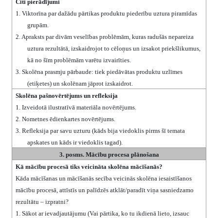
Citi pierādījumi
1.
Viktorīna par dažādu pārtikas produktu piederību uztura piramīdas
grupām.
2.
Apraksts par divām veselības problēmām, kuras radušās nepareiza
uztura rezultātā, izskaidrojot to cēloņus un izsakot priekšlikumus,
kā no šīm problēmām varētu izvairīties.
3.
Skolēna prasmju pārbaude: tiek piedāvātas produktu uzlīmes
(etiķetes) un skolēnam jāprot izskaidrot.
Skolēna pašnovērtējums un refleksija
1.
Izveidotā ilustratīvā materiāla novērtējums.
2.
Nometnes ēdienkartes novērtējums.
3.
Refleksija par savu uzturu (kāds bija viedoklis pirms šī temata
apskates un kāds ir viedoklis tagad).
3. posms. Mācību procesa plānošana
Kā mācību procesā tiks veicināta skolēna mācīšanās?
Kāda mācīšanas un mācīšanās secība veicinās skolēna iesaistīšanos
mācību procesā, attīstīs un palīdzēs atklāt/paradīt viņa sasniedzamo
rezultātu – izpratni?
1.
Sākot ar ievadjautājumu (Vai pārtika, ko tu ikdienā lieto, izsauc