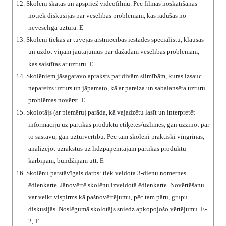
12.
Skolēni skatās un apspriež videofilmu. Pēc filmas noskatīšanās
notiek diskusijas par veselības problēmām, kas radušās no
neveselīga uztura. E
13.
Skolēni tiekas ar tuvējās ārstniecības iestādes speciālistu, klausās
un uzdot viņam jautājumus par dažādām veselības problēmām,
kas saistītas ar uzturu. E
14.
Skolēniem jāsagatavo apraksts par divām slimībām, kuras izsauc
nepareizs uzturs un jāpamato, kā ar pareiza un sabalansēta uzturu
problēmas novērst. E
15.
Skolotājs (ar piemēru) parāda, kā vajadzētu lasīt un interpretēt
informāciju uz pārtikas produktu etiķetes/uzlīmes, gan uzzinot par
to sastāvu, gan uzturvērtību. Pēc tam skolēni praktiski vingrinās,
analizējot uzrakstus uz līdzpaņemtajām pārtikas produktu
kārbiņām, bundžiņām utt. E
16.
Skolēnu patstāvīgais darbs: tiek veidota 3-dienu nometnes
ēdienkarte. Jānovērtē skolēnu izveidotā ēdienkarte. Novērtēšanu
var veikt vispirms kā pašnovērtējumu, pēc tam pāru, grupu
diskusijās. Noslēgumā skolotājs sniedz apkopojošo vērtējumu. E-
2, T