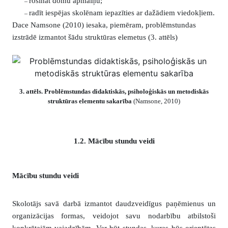
rosināt domu apmaiņu;
–
radīt iespējas skolēnam iepazīties ar dažādiem viedokļiem.
–
Dace Namsone (2010) iesaka, piemēram, problēmstundas
izstrādē izmantot šādu struktūras elemetus (3. attēls)
3. attēls. Problēmstundas didaktiskās, psiholoģiskās un metodiskās
struktūras elementu sakarība
(Namsone, 2010)
1.2. Mācību stundu veidi
Mācību stundu veidi
Skolotājs savā darbā izmantot daudzveidīgus paņēmienus un
organizācijas formas, veidojot savu nodarbību atbilstoši