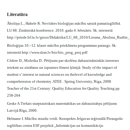
Literatūra
Āboliņa L., Hahele R. Novitātes bioloģijas mācību saturā pamatizglītībā.
LU 68. Zinātniskā konference. 2010. gada 4. februāris. Sk. internetā
http://priede.bf.lu.lv/grozs/Didaktika/LU_68_2010/Liesma_Abolina_Rudite_
Bioloģijas 10.–12. klasei mācību priekšmeta programmas paraugs. Sk.
internetā http://www.dzm.lv/bio/bio_prog_proj.pdf
Cēdere D., Možeika D.. Pētījums par skolēnu dabaszinātniskās intereses
ietekmi uz zināšanu un izpratnes līmeni ķīmijā. Study of the impact of
student s’ interest in natural sciences on thelevel of knowledge and
comprehension of chemistry. ATEE . Spring University, Riga, 2008
Teacher of the 21st Century: Quality Education for Quality Teaching pp
258-264
Geske A.Trešais starptautiskais matemātikas un dabaszinātņu pētījums
Latvijā.Rīga, 2000.
Helmane I. Mācību stundu veidi. Konspekts Jelgavas reģionālā Pieaugušo
izglītības centra ESF projektā „Informācijas un komunikāciju