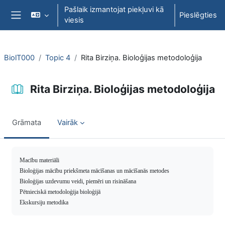
Atvērt galveno saturu
Pašlaik izmantojat piekļuvi kā
Pieslēgties
viesis
Sānu panelis
BiolT000
Topic 4
Rita Birziņa. Bioloģijas metodoloģija
Rita Birziņa. Bioloģijas metodoloģija
Grāmata
Vairāk
Izpildes nosacījumi
Macību materiāli
Bioloģijas mācību priekšmeta mācīšanas un mācīšanās metodes
Bioloģijas uzdevumu veidi, piemēri un risināšana
Pētnieciskā metodoloģija bioloģijā
Ekskursiju metodika