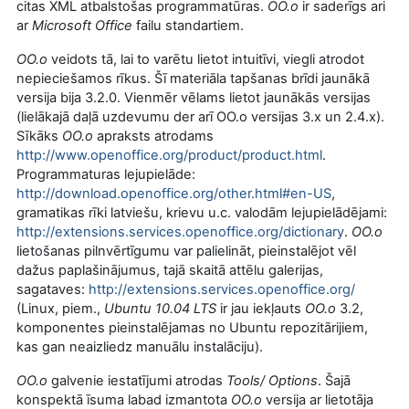
citas XML atbalstošas programmatūras.
OO.o
ir saderīgs ari
ar
Microsoft Office
failu standartiem.
OO.o
veidots tā, lai to varētu lietot intuitīvi, viegli atrodot
nepieciešamos rīkus. Šī materiāla tapšanas brīdi jaunākā
versija bija 3.2.0. Vienmēr vēlams lietot jaunākās versijas
(lielākajā daļā uzdevumu der arī OO.o versijas 3.x un 2.4.x).
Sīkāks
OO.o
apraksts atrodams
http://www.openoffice.org/product/product.html
.
Programmaturas lejupielāde:
http://download.openoffice.org/other.html#en-US
,
gramatikas rīki latviešu, krievu u.c. valodām lejupielādējami:
http://extensions.services.openoffice.org/dictionary
.
OO.o
lietošanas pilnvērtīgumu var palielināt, pieinstalējot vēl
dažus paplašinājumus, tajā skaitā attēlu galerijas,
sagataves:
http://extensions.services.openoffice.org/
(Linux, piem.,
Ubuntu 10.04 LTS
ir jau iekļauts
OO.o
3.2,
komponentes pieinstalējamas no Ubuntu repozitārijiem,
kas gan neaizliedz manuālu instalāciju).
OO.o
galvenie iestatījumi atrodas
Tools/ Options
. Šajā
konspektā īsuma labad izmantota
OO.o
versija ar lietotāja