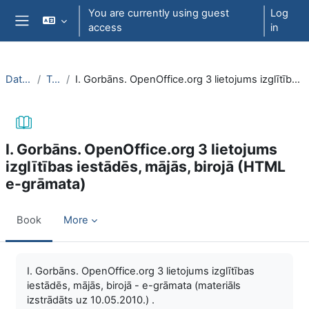
Skip to main content
You are currently using guest
Log
access
in
Side panel
DatZT003
Topic 6
I. Gorbāns. OpenOffice.org 3 lietojums izglītības iestādēs, mājās, birojā (HTML e-grāmata)
I. Gorbāns. OpenOffice.org 3 lietojums
izglītības iestādēs, mājās, birojā (HTML
e-grāmata)
Book
More
Completion requirements
I. Gorbāns. OpenOffice.org 3 lietojums izglītības
iestādēs, mājās, birojā - e-grāmata (materiāls
izstrādāts uz 10.05.2010.) .