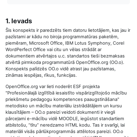
1. Ievads
Šis konspekts ir paredzēts tiem datoru lietotājiem, kas jau ir
pazīstami ar kādu no biroja programmatūras paketēm,
piemēram, Microsoft Office, IBM Lotus Symphony, Corel
WordPerfect Office vai citu un vēlas strādāt ar
dokumentiem atvērtajos u.c. standartos tieši bezmaksas
atvērtā pirmkoda programmatūrā OpenOffice.org (OO.o).
Konspekts palīdzēs OO.o vidē atrast jau pazīstamas,
zināmas iespējas, rīkus, funkcijas.
OpenOffice.org var lieti noderēt ESF projekta
"Profesionālajā izglītībā iesaistīto vispārizglītojošo mācību
priekšmetu pedagogu kompetences paaugstināšana"
metodisko un mācību materiālu izstrādātājiem un kursu
klausītājiem – OO.o pareizi veidoti dokumenti ir viegli
pārceļami e-mācību vidē MOODLE, iegūstot standartiem
atbilstošu, “tīru” neredzamo HTML kodu. Tas ir svarīgi, lai
materiāli visās pārlūkprogrammās attēlotos pareizi. OO.o