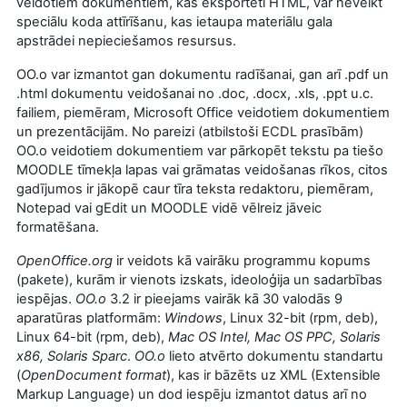
veidotiem dokumentiem, kas eksportēti HTML, var neveikt
speciālu koda attīrīšanu, kas ietaupa materiālu gala
apstrādei nepieciešamos resursus.
OO.o var izmantot gan dokumentu radīšanai, gan arī .pdf un
.html dokumentu veidošanai no .doc, .docx, .xls, .ppt u.c.
failiem, piemēram, Microsoft Office veidotiem dokumentiem
un prezentācijām. No pareizi (atbilstoši ECDL prasībām)
OO.o veidotiem dokumentiem var pārkopēt tekstu pa tiešo
MOODLE tīmekļa lapas vai grāmatas veidošanas rīkos, citos
gadījumos ir jākopē caur tīra teksta redaktoru, piemēram,
Notepad vai gEdit un MOODLE vidē vēlreiz jāveic
formatēšana.
OpenOffice.org
ir veidots kā vairāku programmu kopums
(pakete), kurām ir vienots izskats, ideoloģija un sadarbības
iespējas.
OO.o
3.2 ir pieejams vairāk kā 30 valodās 9
aparatūras platformām:
Windows
, Linux 32-bit (rpm, deb),
Linux 64-bit (rpm, deb),
Mac OS Intel, Mac OS PPC, Solaris
x86, Solaris Sparc
.
OO.o
lieto atvērto dokumentu standartu
(
OpenDocument format
), kas ir bāzēts uz XML (Extensible
Markup Language) un dod iespēju izmantot datus arī no