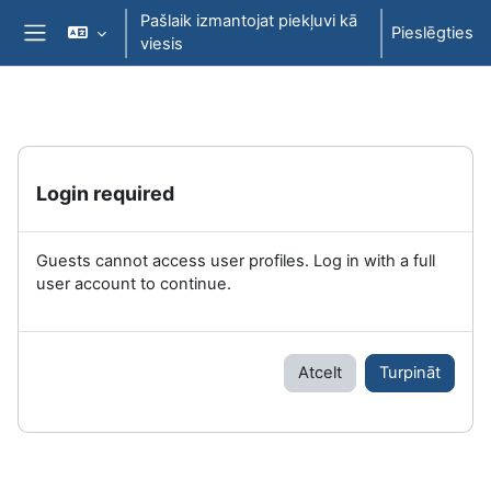
Atvērt galveno saturu
Pašlaik izmantojat piekļuvi kā
Pieslēgties
viesis
Sānu panelis
Login required
Guests cannot access user profiles. Log in with a full
user account to continue.
Atcelt
Turpināt