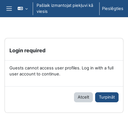
Atvērt galveno saturu
Pašlaik izmantojat piekļuvi kā
Pieslēgties
viesis
Sānu panelis
Login required
Guests cannot access user profiles. Log in with a full
user account to continue.
Atcelt
Turpināt