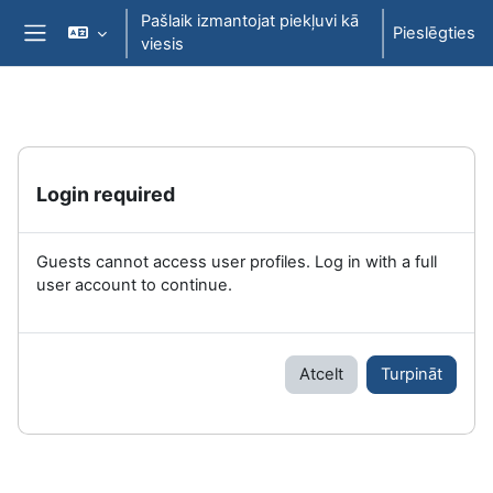
Atvērt galveno saturu
Pašlaik izmantojat piekļuvi kā
Pieslēgties
viesis
Sānu panelis
Login required
Guests cannot access user profiles. Log in with a full
user account to continue.
Atcelt
Turpināt