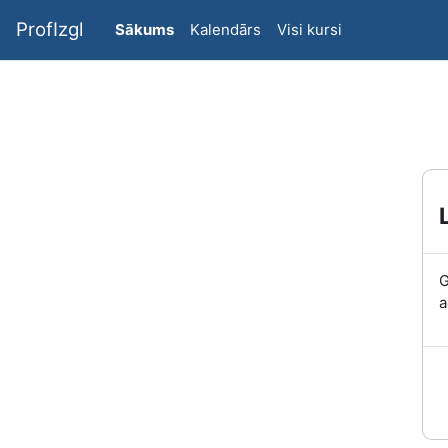
Atvērt galveno saturu
ProfIzgl
Sākums
Kalendārs
Visi kursi
G
a