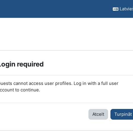
Latvieš
Login required
uests cannot access user profiles. Log in with a full user
ccount to continue.
Atcelt
Turpināt