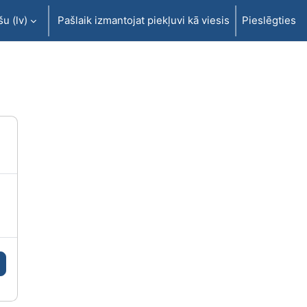
u ‎(lv)‎
Pašlaik izmantojat piekļuvi kā viesis
Pieslēgties