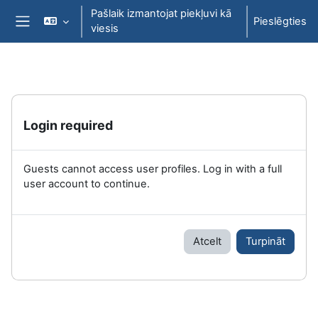
Atvērt galveno saturu
Pašlaik izmantojat piekļuvi kā
Pieslēgties
viesis
Sānu panelis
Login required
Guests cannot access user profiles. Log in with a full
user account to continue.
Atcelt
Turpināt