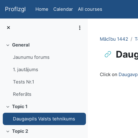
Skip to main content
ProfIzgl
Home
Calendar
All courses
Mācību 1442
T
General
Collapse
Daug
Jaunumu forums
Completion re
1. jautājums
Click on
Daugavpi
Tests Nr.1
Referāts
Topic 1
Collapse
Daugavpils Valsts tehnikums
Topic 2
Collapse