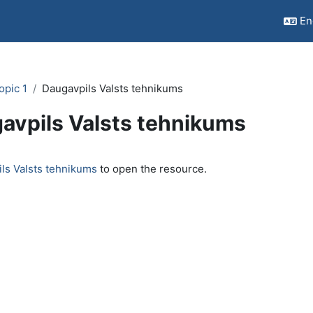
Eng
opic 1
Daugavpils Valsts tehnikums
avpils Valsts tehnikums
quirements
ls Valsts tehnikums
to open the resource.