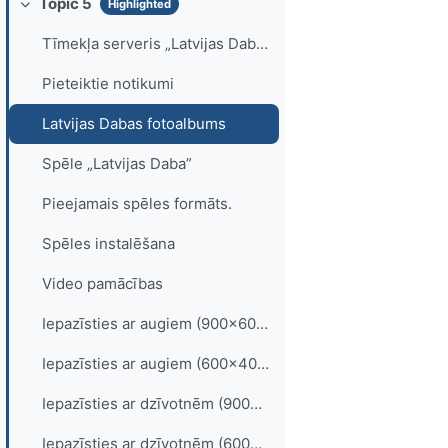
Topic 5
Highlighted
Collapse
Tīmekļa serveris „Latvijas Daba”
Pieteiktie notikumi
Latvijas Dabas fotoalbums
Spēle „Latvijas Daba”
Pieejamais spēles formāts.
Spēles instalēšana
Video pamācības
Iepazīsties ar augiem (900×600, OGV)
Iepazīsties ar augiem (600×400 FLV)
Iepazīsties ar dzīvotnēm (900×600 OGV)
Iepazīsties ar dzīvotnēm (600×400 FLV)