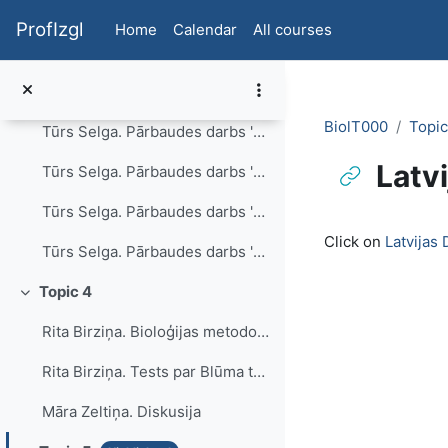
Skip to main content
Tūrs Selga. Uzdevumu piemēri. Biotehnoloģijas. Atbildes.
ProfIzgl
Home
Calendar
All courses
Tūrs Selga. Uzdevumu piemēri. Audi.
Tūrs Selga. Uzdevumu piemēri. Audi. Atbildes.
BiolT000
Topic
Tūrs Selga. Pārbaudes darbs 'Šūna"
Latv
Tūrs Selga. Pārbaudes darbs 'Šūna". Atbildes.
Tūrs Selga. Pārbaudes darbs 'Biotehnoloģijas".
Completion re
Click on
Latvijas
Tūrs Selga. Pārbaudes darbs 'Biotehnoloģijas". Atbildes.
Topic 4
Collapse
Rita Birziņa. Bioloģijas metodoloģija
Rita Birziņa. Tests par Blūma taksonomijas līmeņiem
Māra Zeltiņa. Diskusija