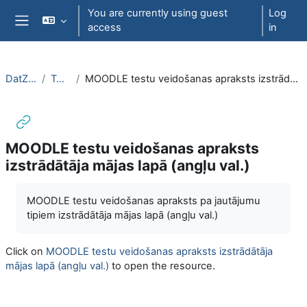
Skip to main content
You are currently using guest
Log
access
in
Side panel
DatZT003
Topic 4
MOODLE testu veidošanas apraksts izstrādātāja mājas lapā (angļu val.)
MOODLE testu veidošanas apraksts
izstrādātāja mājas lapā (angļu val.)
Completion requirements
MOODLE testu veidošanas apraksts pa jautājumu
tipiem izstrādātāja mājas lapā (angļu val.)
Click on
MOODLE testu veidošanas apraksts izstrādātāja
mājas lapā (angļu val.)
to open the resource.