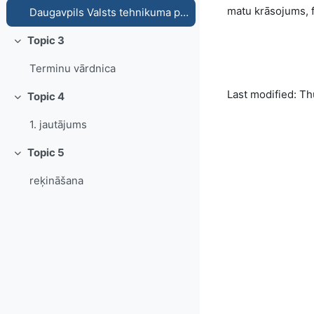
matu krāsojums, 
Daugavpils Valsts tehnikuma pasākumi
Topic 3
Collapse
Terminu vārdnica
Last modified: T
Topic 4
Collapse
1. jautājums
Topic 5
Collapse
reķināšana