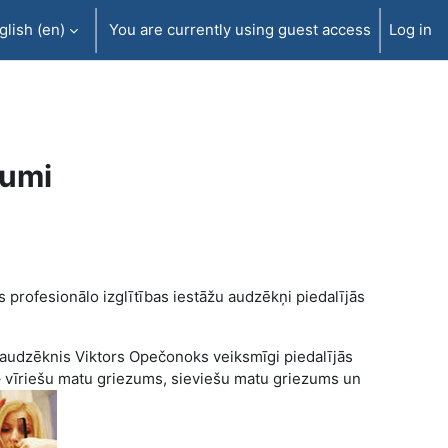
lish ‎(en)‎
You are currently using guest access
Log in
kumi
s profesionālo izglītības iestāžu audzēkņi piedalījās
audzēknis Viktors Opečonoks veiksmīgi piedalījās
 – vīriešu matu griezums, sieviešu matu griezums un