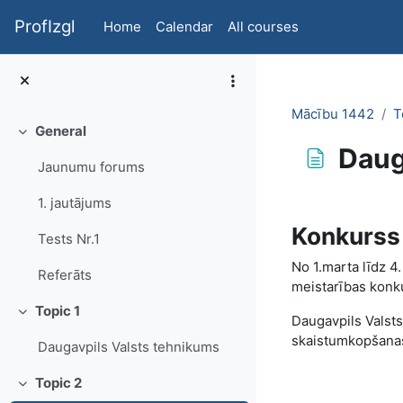
Skip to main content
ProfIzgl
Home
Calendar
All courses
Mācību 1442
T
General
Collapse
Daug
Jaunumu forums
Completion re
1. jautājums
Konkurss 
Tests Nr.1
No 1.marta līdz 4
Referāts
meistarības konk
Topic 1
Collapse
Daugavpils Valst
skaistumkopšanas 
Daugavpils Valsts tehnikums
Topic 2
Collapse