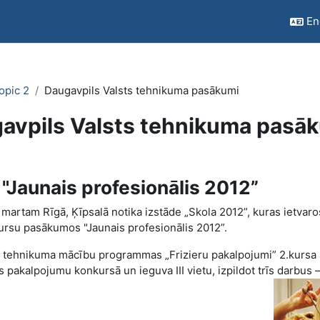
Eng
opic 2
Daugavpils Valsts tehnikuma pasākumi
avpils Valsts tehnikuma pasā
quirements
"Jaunais profesionālis 2012”
. martam Rīgā, Ķīpsalā notika izstāde „Skola 2012”, kuras ietvaro
ursu pasākumos "Jaunais profesionālis 2012”.
s tehnikuma mācību programmas „Frizieru pakalpojumi” 2.kursa 
pakalpojumu konkursā un ieguva III vietu, izpildot trīs darbus