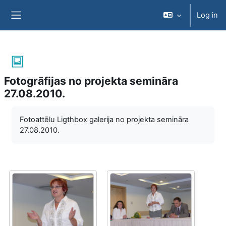
Skip to main content
Log in
Side panel
Fotogrāfijas no projekta semināra
27.08.2010.
Completion requirements
Fotoattēlu Ligthbox galerija no projekta semināra
27.08.2010.