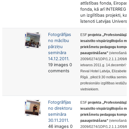
attīstības fonda, Eiropas
fonda, kā arī INTERREG 
un izglītības projekti, kas
īstenoti Latvijas Universi
Fotogrāfijas
ESF
projekta „Profesionālajā i
no mācību
iesaistīto vispārizglītojošo m
pārziņu
priekšmetu pedagogu kompe
semināra
paaugstināšana”
(vienošanās 
14.12.2011.
2009/0274/1DP/1.2.1.1.2/09/IP
19 images 0
ietvaros 2011
.g. 14.decembrī v
comments
Reval Hotel Latvija, Elizabetes 
Rīgā
,
plkst.9.30
notika
seminār
profesionālo izglītības iestāžu 
vietniekiem.
Fotogrāfijas
ESF
projekta „Profesionālajā i
no direktoru
iesaistīto vispārizglītojošo m
semināra
priekšmetu pedagogu kompe
30.11.2011.
paaugstināšana”
(vienošanās 
46 images 0
2009/0274/1DP/1.2.1.1.2/09/IP