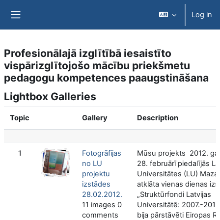
Skip to main content
Log in
Side panel
Profesionālajā izglītībā iesaistīto
vispārizglītojošo mācību priekšmetu
pedagogu kompetences paaugstināšana
Lightbox Galleries
Topic
Gallery
Description
1
Fotogrāfijas
Mūsu projekts 2012. ga
no LU
28. februārī piedalījās La
projektu
Universitātes (LU) Mazajā
izstādes
atklāta vienas dienas iz
28.02.2012.
„Struktūrfondi Latvijas
11 images 0
Universitātē: 2007.-2013.
comments
bija pārstāvēti Eiropas R