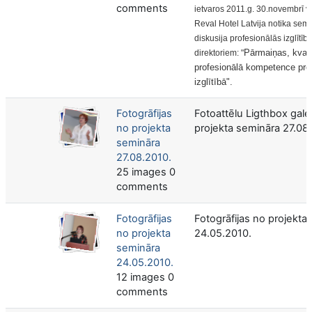
comments
ietvaros 2011
.g. 30.novembrī v
Reval Hotel Latvija
notika
semi
diskusija profesionālās izglītīb
Pārmaiņas, kvali
direktoriem: "
profesionālā kompetence prof
izglītībā".
Fotogrāfijas
Fotoattēlu Ligthbox galer
no projekta
projekta semināra 27.08
semināra
27.08.2010.
25 images 0
comments
Fotogrāfijas
Fotogrāfijas no projekta
no projekta
24.05.2010.
semināra
24.05.2010.
12 images 0
comments