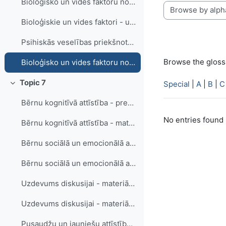
Bioloģisko un vides faktoru nozīme indivīda attīstībā - materiāls skolotājam
Browse the glossa
Bioloģiskie un vides faktori - uzdevums
Psihiskās veselības priekšnoteikumi - prezentācija audzēkņiem
Browse the glossa
Bioloģisko un vides faktoru nozīme indivīda attīstībā – psihiskās veselības priekšnosacījumi. Vārdnīca.
Topic 7
Special
|
A
|
B
|
C
Collapse
Bērnu kognitīvā attīstība - prezentācija audzēkņiem
No entries found 
Bērnu kognitīvā attīstība - materiāls skolotājam
Bērnu sociālā un emocionālā attīstība - prezentācija audzēkņiem
Bērnu sociālā un emocionālā attīstība - materiāls skolotājam
Uzdevums diskusijai - materiāls audzēkņiem
Uzdevums diskusijai - materiāls skolotājam
Pusaudžu un jauniešu attīstība - prezentācija audzēkņiem