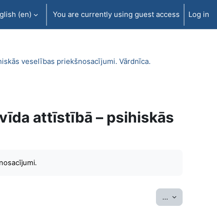
lish ‎(en)‎
You are currently using guest access
Log in
ihiskās veselības priekšnosacījumi. Vārdnīca.
vīda attīstībā – psihiskās
šnosacījumi.
Export entrie
...