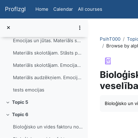
Skip to main content
Intelekts un kreativitāte
ProfIzgl
Home
Calendar
All courses
Topic 4
Collapse
Emocijas un jūtas. Vārdnīca
PsihT000
Topi
Emocijas un jūtas. Materiāls skolotājam. Praktiski uzdevumi
Browse by alp
Materiāls skolotājam. Stāsts par skumjo bēdu
Materiāls skolotājam. Emocijas un jūtas. Garastāvoklis un stress
Bioloģis
Materiāls audzēkņiem. Emocijas un jūtas. Garastāvoklis un stress
veselība
tests emocijas
Completion re
Topic 5
Bioloģisko un v
Collapse
Topic 6
Collapse
Bioloģisko un vides faktoru nozīme indivīda attīstībā - prezentācija audzēkņiem