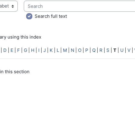
Search
ry using this index
Search full text
ry using this index
|
D
|
E
|
F
|
G
|
H
|
I
|
J
|
K
|
L
|
M
|
N
|
O
|
P
|
Q
|
R
|
S
|
T
|
U
|
V
|
in this section