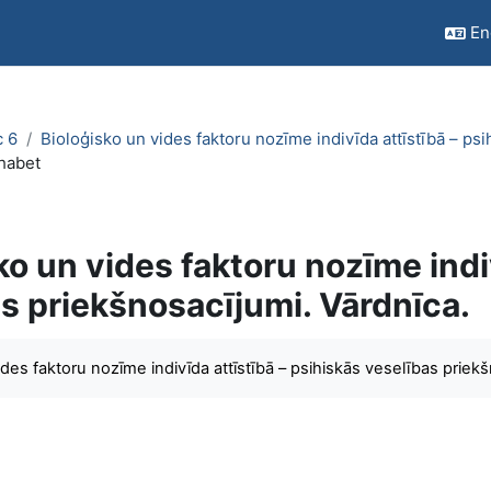
Eng
c 6
Bioloģisko un vides faktoru nozīme indivīda attīstībā – ps
habet
ko un vides faktoru nozīme indi
s priekšnosacījumi. Vārdnīca.
quirements
ides faktoru nozīme indivīda attīstībā – psihiskās veselības priek